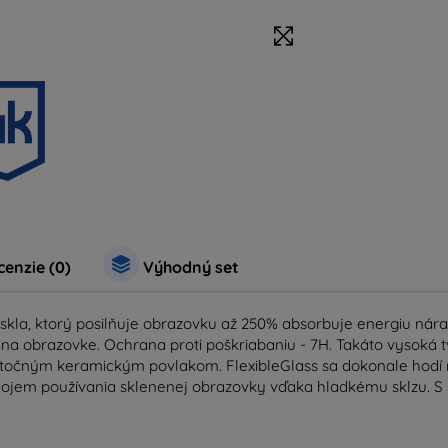
enzie (0)
Výhodný set
 skla, ktorý posilňuje obrazovku až 250% absorbuje energiu nára
na obrazovke. Ochrana proti poškriabaniu - 7H. Takáto vysoká tv
točným keramickým povlakom. FlexibleGlass sa dokonale hodí n
je dojem používania sklenenej obrazovky vďaka hladkému sklzu. 