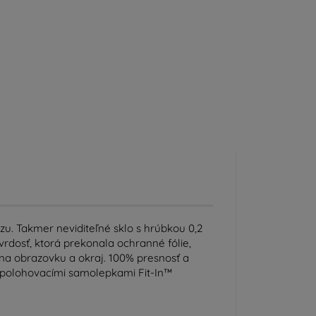
zu. Takmer neviditeľné sklo s hrúbkou 0,2
rdosť, ktorá prekonala ochranné fólie,
a obrazovku a okraj. 100% presnosť a
S polohovacími samolepkami Fit-In™