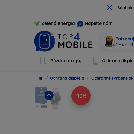
×
Stiahnit
Zelená energia
Napíšte nám
Potrebuj
Som M
|
Púzdra a kryty
Ochrana disple
Ochrana displeja
Ochranné tvrdené sk
-10%