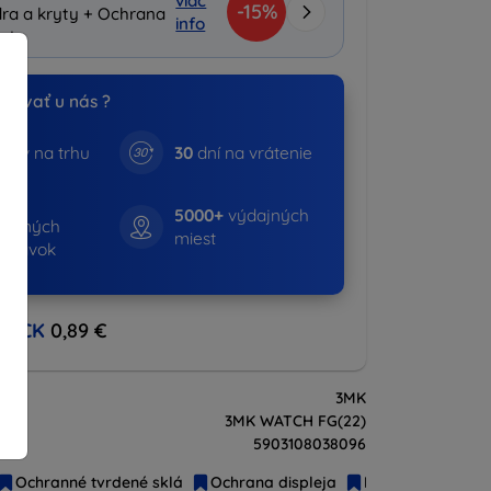
viac
-15%
ra a kryty + Ochrana
info
leja
povať u nás ?
kov na trhu
30
dní na vrátenie
847+
5000+
výdajných
avených
miest
ednávok
BACK
0,89 €
3MK
3MK WATCH FG(22)
5903108038096
Ochranné tvrdené sklá
Ochrana displeja
Pre smartwatch