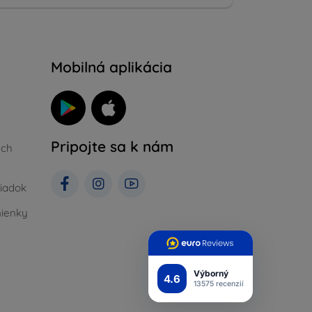
Mobilná aplikácia
Pripojte sa k nám
ých
iadok
ienky
Výborný
4.6
13575 recenzií