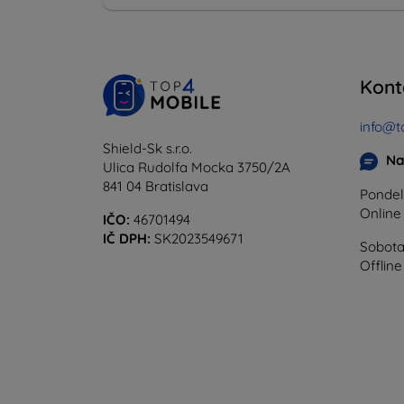
Kont
info@t
Shield-Sk s.r.o.
Na
Ulica Rudolfa Mocka 3750/2A
841 04 Bratislava
Pondel
Onlin
IČO:
46701494
IČ DPH:
SK2023549671
Sobota
Offline