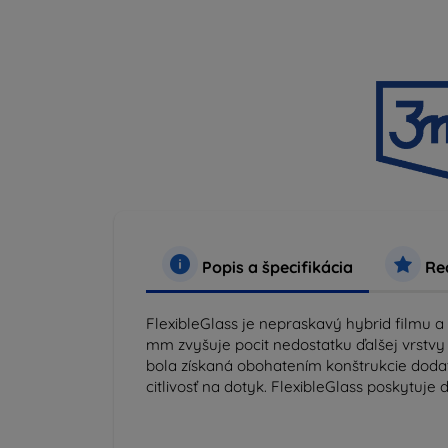
Popis a špecifikácia
Rec
FlexibleGlass je nepraskavý hybrid filmu a
mm zvyšuje pocit nedostatku ďalšej vrstvy 
bola získaná obohatením konštrukcie doda
citlivosť na dotyk. FlexibleGlass poskytu