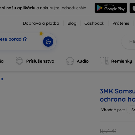
e si našu aplikáciu
a nakupujte jednoduchšie.
Doprava a platba
Blog
Cashback
Vrátenie
ete poradiť?
ja
Príslušenstvo
Audio
Remienky
lá
3MK Samsu
ochrana ho
Vhodné pre:
S
8,91 €