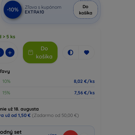
Do
Zľava s kupónom
-10%
EXTRA10
košíka
 > 5 ks
Do
-
+
košíka
zľavy
10%
8,02 €/ks
15%
7,56 €/ks
nie už 18. augusta
a už od
1,50 €
(Zadarmo od 50,00 €)
odný set