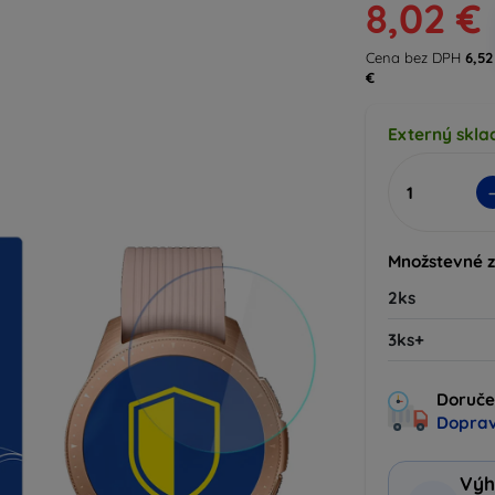
8,02 €
Cena bez DPH
6,52
€
Externý sklad
Množstevné 
2ks
3ks+
Doruče
Doprav
Výh