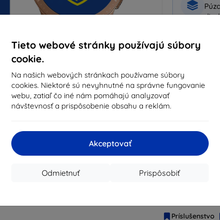
Púzd
disp
Tieto webové stránky používajú súbory
Prečo naku
cookie.
14
ro
Na našich webových stránkach používame súbory
cookies. Niektoré sú nevyhnutné na správne fungovanie
819
webu, zatiaľ čo iné nám pomáhajú analyzovať
vyb
návštevnosť a prispôsobenie obsahu a reklám.
obj
Akceptovať
CASH
Odmietnuť
Prispôsobiť
Výrobca
Produktové číslo
EAN
Príslušenstvo