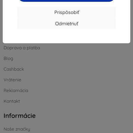
Sobota a nedeľa:
Prispôsobiť
Offline
Odmietnuť
Nakupovanie
Doprava a platba
Blog
Cashback
Vrátenie
Reklamácia
Kontakt
Informácie
Naše značky