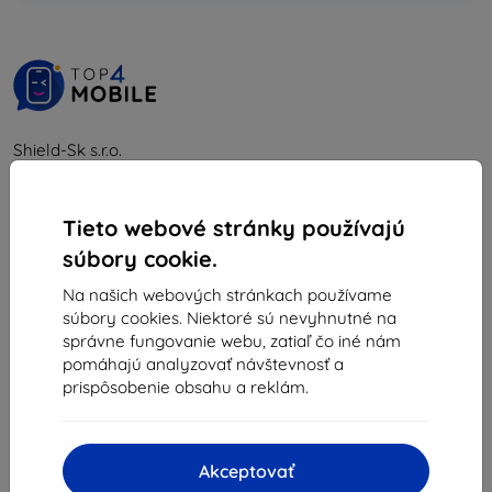
Shield-Sk s.r.o.
Ulica Rudolfa Mocka 3750/2A
841 04 Bratislava
Tieto webové stránky používajú
IČO:
46701494
súbory cookie.
IČ DPH:
SK2023549671
Na našich webových stránkach používame
súbory cookies. Niektoré sú nevyhnutné na
Kontakt
správne fungovanie webu, zatiaľ čo iné nám
pomáhajú analyzovať návštevnosť a
info@top4mobile.eu
prispôsobenie obsahu a reklám.
Napíšte nám
Pondelok až piatok:
Akceptovať
Online
8:00 - 16:00