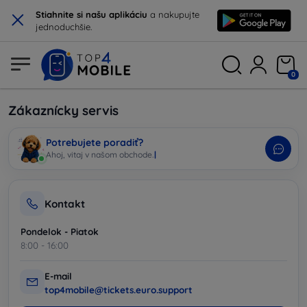
×
Stiahnite si našu aplikáciu
a nakupujte
jednoduchšie.
0
Zákaznícky servis
Potrebujete poradiť?
Ahoj, vitaj v našom obchode.
|
Kontakt
Pondelok - Piatok
8:00 - 16:00
E-mail
top4mobile@tickets.euro.support