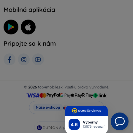
Mobilná aplikácia
Pripojte sa k nám
©
2026
top4mobile.sk. Všetky práva vyhradené.
Top4Mobile.sk
Naše e-shopy
Výborný
4.6
13576 recenzií
AI powered by
Eurion