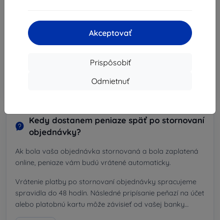
košíku zadáte platné IČ DPH, objednávka sa v
poslednom kroku automaticky prepočíta na sumy bez
DPH.
Akceptovať
Pred dokončením objednávky odporúčame skontrolovať,
či bolo IČ DPH správne overené a či sa celková suma
objednávky zobrazila bez DPH.
Prispôsobiť
Viac Info
Odmietnuť
Kedy dostanem peniaze späť po stornovaní
objednávky?
Ak bola vaša objednávka stornovaná a bola zaplatená
online, peniaze vám budú vrátené automaticky.
Vrátenie platby po stornovaní objednávky spracujeme
spravidla do 48 hodín. Následné pripísanie peňazí na účet
alebo platobnú kartu môže závisieť od vašej banky
alebo poskytovateľa platby.