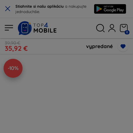
×
Stiahnite si našu aplikáciu
a nakupujte
jednoduchšie.
0
39,90 €
vypredané
35,92 €
-10%