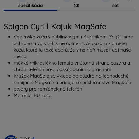
špecifikácia
(0)
set
Spigen Cyrill Kajuk MagSafe
Vegánska koža s bublinkovým nárazníkom. Zvýšili sme
ochranu a vytvorili sme úplne nové puzdro z umelej
kože, ktoré je také dobré, že sme naň museli dať naše
meno.
mäkké mikrovlákno lemuje vnútornú stranu puzdra a
chráni telefón pred poškriabaním a prachom
Krúžok MagSafe sa vkladá do puzdra na jednoduché
nabíjanie MagSafe a pripojenie príslušenstva MagSafe
otvory pre remienok na telefón
Materiál: PU koža