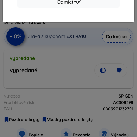
39,90 €
Odmietnuť
35,92 €
Cena bez DPH
29,20 €
-10%
Zľava s kupónom
EXTRA10
Do košíka
vypredané
vypredané
Výrobca
SPIGEN
Produktové číslo
ACS08398
EAN
8809971232791
Púzdra a kryty
Všetky púzdra a kryty
Popis a
Recenzie
Výhodný