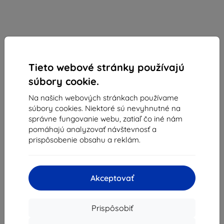
Tieto webové stránky používajú
súbory cookie.
Na našich webových stránkach používame
súbory cookies. Niektoré sú nevyhnutné na
Spigen Cyrill Kajuk MagSafe, lesná zelená - iPhone
správne fungovanie webu, zatiaľ čo iné nám
16 Pro Max (ACS08398)
pomáhajú analyzovať návštevnosť a
prispôsobenie obsahu a reklám.
Vhodné pre:
Apple iPhone 16 Pro Max
Vegánske kožené MagSafe púzdro s bublinkovým
nárazníkom, mikrovláknom, otvorom na remienok a
Akceptovať
podporou MagSafe bezdrôtového nabíjania pre iPhone 16
Pro Max.
Prispôsobiť
Popis a špecifikácia