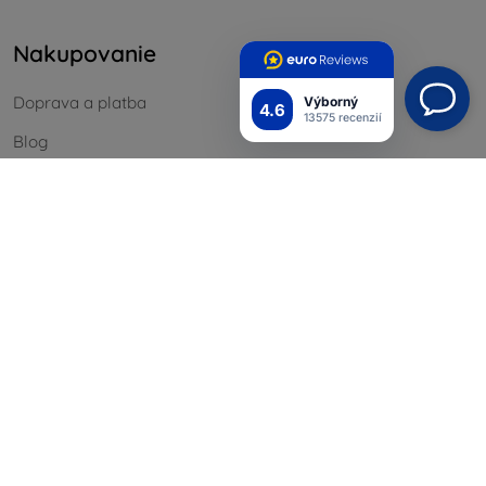
Nakupovanie
Doprava a platba
Výborný
4.6
13575 recenzií
Blog
Cashback
Vrátenie
Reklamácia
Kontakt
Informácie
Naše značky
Vaše cookies
Ochrana osobných údajov