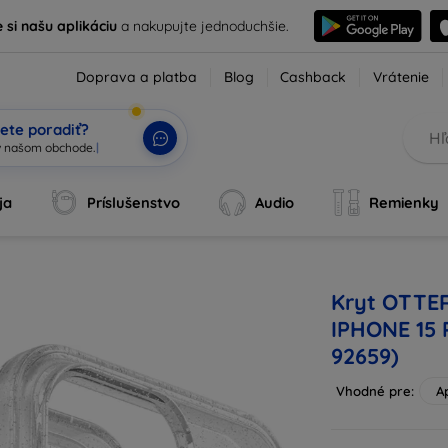
e si našu aplikáciu
a nakupujte jednoduchšie.
Doprava a platba
Blog
Cashback
Vrátenie
ete poradiť?
v
|
ja
Príslušenstvo
Audio
Remienky
Kryt OTTE
IPHONE 15
92659)
Vhodné pre:
A