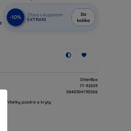
Do
Zľava s kupónom
-10%
EXTRA10
košíka
3
OtterBox
77-92659
0840304730506
Všetky púzdra a kryty