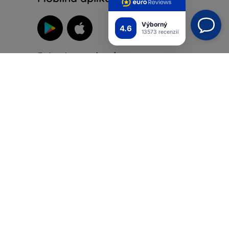
Výborný
4.6
13573 recenzií
Pripojte sa k nám
ých
iadok
ienky
Top4Mobile.sk
Naše e-shopy