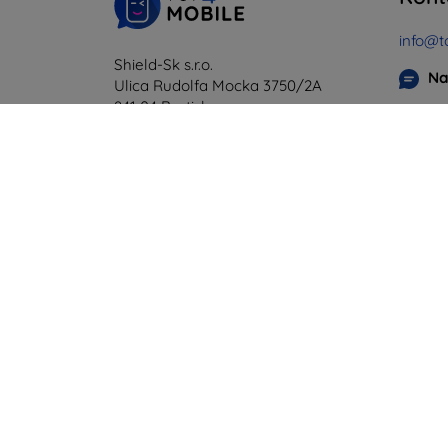
info@t
Shield-Sk s.r.o.
Na
Ulica Rudolfa Mocka 3750/2A
841 04 Bratislava
Pondel
Onlin
IČO:
46701494
IČ DPH:
SK2023549671
Sobota
Offline
©
2026
top4mobile.sk. Všetky práva vyhradené