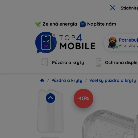
×
Stiahnit
Zelená energia
Napíšte nám
Potrebuj
Ahoj, vitaj 
Púzdra a kryty
Ochrana disple
Púzdra a kryty
Všetky púzdra a kryty
-10%