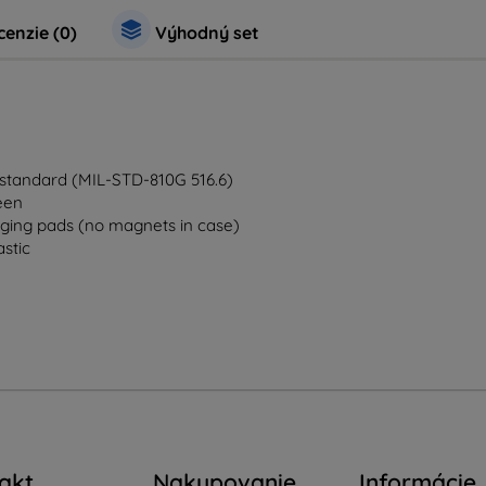
enzie (0)
Výhodný set
 standard (MIL-STD-810G 516.6)
een
ging pads (no magnets in case)
stic
akt
Nakupovanie
Informácie