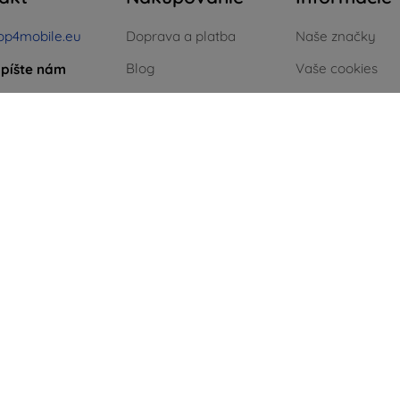
op4mobile.eu
Doprava a platba
Naše značky
Blog
Vaše cookies
píšte nám
Cashback
Ochrana osobn
ok až piatok:
údajov
e
8:00 - 16:00
Vrátenie
Reklamačný por
 a nedeľa:
Reklamácia
Obchodné podm
Kontakt
Blog
Kontakt
Zelená energia
.