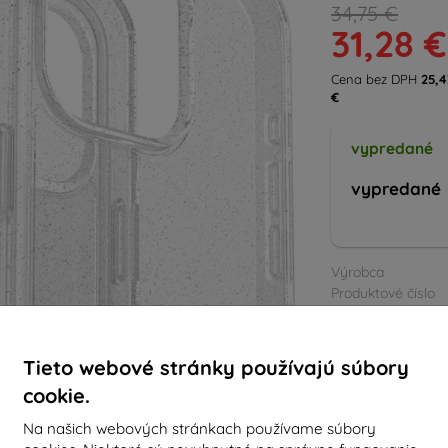
34,75 €
31,28 €
Cena bez DPH
25,4
€
vypredané
vypredané
Výrobca
Produktové číslo
EAN
Púzdra a kryty
Tieto webové stránky používajú súbory
cookie.
Na našich webových stránkach používame súbory