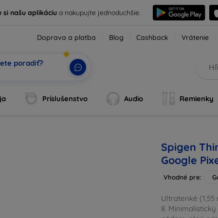
e si našu aplikáciu
a nakupujte jednoduchšie.
Doprava a platba
Blog
Cashback
Vrátenie
ete poradiť?
ja
Príslušenstvo
Audio
Remienky
Spigen Thin
Google Pix
Vhodné pre:
G
Ultratenké (1,5
8. Minimalistický