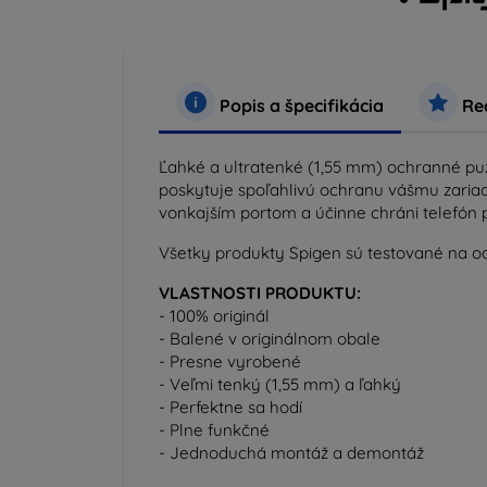
Popis a špecifikácia
Rec
Ľahké a ultratenké (1,55 mm) ochranné puz
poskytuje spoľahlivú ochranu vášmu zariad
vonkajším portom a účinne chráni telefón 
Všetky produkty Spigen sú testované na odo
VLASTNOSTI PRODUKTU:
- 100% originál
- Balené v originálnom obale
- Presne vyrobené
- Veľmi tenký (1,55 mm) a ľahký
- Perfektne sa hodí
- Plne funkčné
- Jednoduchá montáž a demontáž