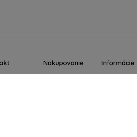
akt
Nakupovanie
Informácie
op4mobile.eu
Doprava a platba
Naše značky
Blog
Vaše cookies
píšte nám
Cashback
Ochrana osobn
ok až piatok:
údajov
e
8:00 - 16:00
Vrátenie
Reklamačný por
 a nedeľa:
Reklamácia
Obchodné podm
Kontakt