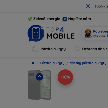
×
Stiahnit
Zelená energia
Napíšte nám
Potrebuj
Som M
|
Púzdra a kryty
Ochrana disple
Púzdra a kryty
Všetky púzdra a kryty
-10%