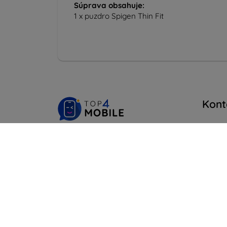
Súprava obsahuje:
1 x puzdro Spigen Thin Fit
Kont
info@t
Shield-Sk s.r.o.
Na
Ulica Rudolfa Mocka 3750/2A
841 04 Bratislava
Pondel
Onlin
IČO:
46701494
IČ DPH:
SK2023549671
Sobota
Offline