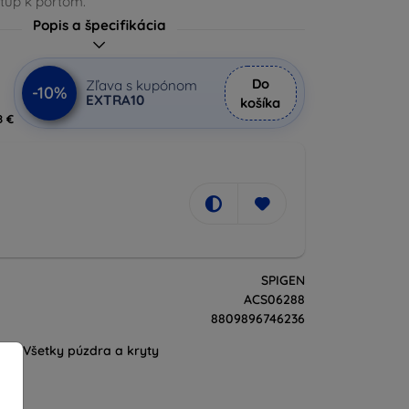
tup k portom.
Popis a špecifikácia
Do
Zľava s kupónom
-10%
EXTRA10
košíka
8 €
SPIGEN
ACS06288
8809896746236
Všetky púzdra a kryty