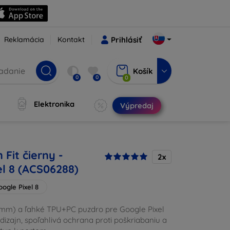
Reklamácia
Kontakt
Prihlásiť
Košík
0
0
0
Elektronika
Výpredaj
 Fit čierny -
2x
el 8 (ACS06288)
oogle Pixel 8
5 mm) a ľahké TPU+PC puzdro pre Google Pixel
 dizajn, spoľahlivá ochrana proti poškriabaniu a