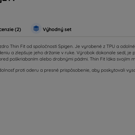
enzie (2)
Výhodný set
dro Thin Fit od spoločnosti Spigen. Je vyrobené z TPU a odoln
eniu a zlepšuje jeho držanie v ruke. Výrobok dokonale sedí, je 
pred poškriabaním alebo drobnými pádmi. Thin Fit láka svojím
lnosť proti oderu a presné prispôsobenie, aby poskytovali vyso