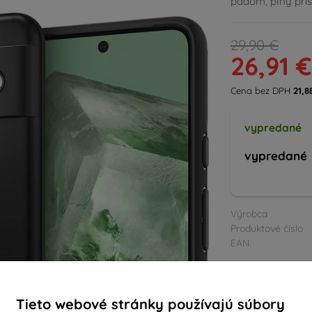
pádom, plný prís
29,90 €
26,91 €
Cena bez DPH
21,8
vypredané
vypredané
Výrobca
Produktové číslo
EAN
Púzdra a kryty
Tieto webové stránky používajú súbory