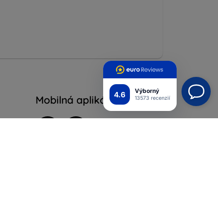
Výborný
4.6
Mobilná aplikácia
13573 recenzií
Pripojte sa k nám
ých
iadok
ienky