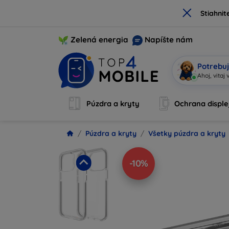
×
Stiahnit
Zelená energia
Napíšte nám
Potrebuj
|
Púzdra a kryty
Ochrana disple
Púzdra a kryty
Všetky púzdra a kryty
-10%