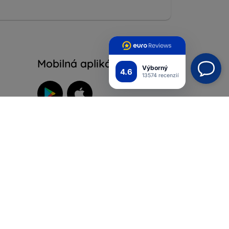
Mobilná aplikácia
Výborný
4.6
13574 recenzií
Pripojte sa k nám
ých
iadok
ienky