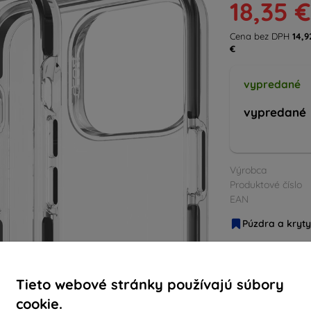
18,35 €
Cena bez DPH
14,9
€
vypredané
vypredané
Výrobca
Produktové číslo
EAN
Púzdra a kryty
Tieto webové stránky používajú súbory
cookie.