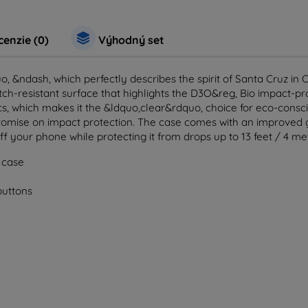
enzie (0)
Výhodný set
&ndash, which perfectly describes the spirit of Santa Cruz in C
tch-resistant surface that highlights the D3O&reg, Bio impact-pro
cs, which makes it the &ldquo,clear&rdquo, choice for eco-cons
ise on impact protection. The case comes with an improved grip
ff your phone while protecting it from drops up to 13 feet / 4 me
y case
buttons