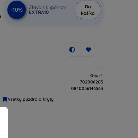
Do
Zľava s kupónom
-10%
EXTRA10
košíka
2
Gear4
702008203
0840056146563
Všetky púzdra a kryty