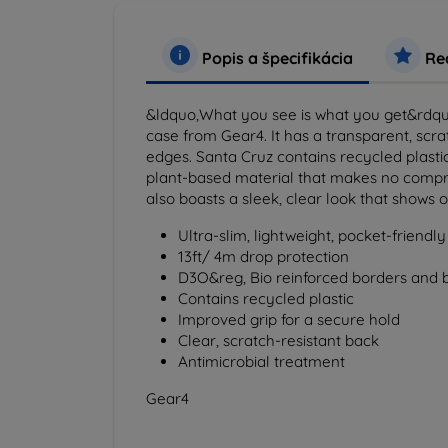
Popis a špecifikácia
Rec
&ldquo,What you see is what you get&rdquo, 
case from Gear4. It has a transparent, scra
edges. Santa Cruz contains recycled plasti
plant-based material that makes no comprom
also boasts a sleek, clear look that shows o
Ultra-slim, lightweight, pocket-friendl
13ft/ 4m drop protection
D3O&reg, Bio reinforced borders and 
Contains recycled plastic
Improved grip for a secure hold
Clear, scratch-resistant back
Antimicrobial treatment
Gear4