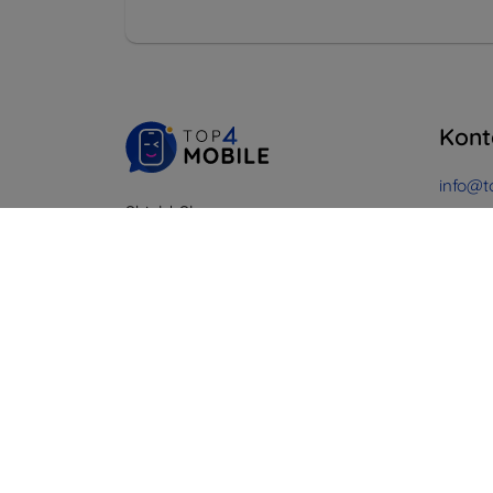
Kont
info@t
Shield-Sk s.r.o.
Na
Ulica Rudolfa Mocka 3750/2A
841 04 Bratislava
Pondel
Onlin
IČO:
46701494
IČ DPH:
SK2023549671
Sobota
Offline