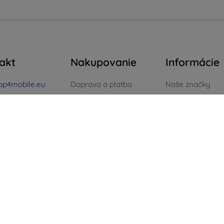
akt
Nakupovanie
Informácie
op4mobile.eu
Doprava a platba
Naše značky
Blog
Vaše cookies
píšte nám
Cashback
Ochrana osobn
ok až piatok:
údajov
e
8:00 - 16:00
Vrátenie
Reklamačný por
 a nedeľa:
Reklamácia
Obchodné podm
Kontakt
Blog
Kontakt
Zelená energia