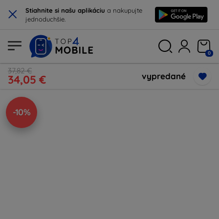
×
Stiahnite si našu aplikáciu
a nakupujte
jednoduchšie.
0
37,82 €
vypredané
34,05 €
-10%