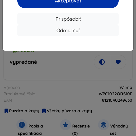
34,05 €
Akceptovať
Cena bez DPH
27,68 €
Prispôsobiť
-10%
Zľava s kupónom
EXTRA10
Do košíka
Odmietnuť
vypredané
vypredané
Výrobca
Wilma
Produktové číslo
WPC1022ORS10P
EAN
8121040249630
Púzdra a kryty
Všetky púzdra a kryty
Popis a
Recenzie
Výhodný
špecifikácia
(0)
set