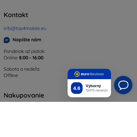
Kontakt
info@top4mobile.eu
Napíšte nám
Pondelok až piatok:
Online
8:00 - 16:00
Sobota a nedeľa:
Offline
Výborný
4.6
13575 recenzií
Nakupovanie
Doprava a platba
Blog
Cashback