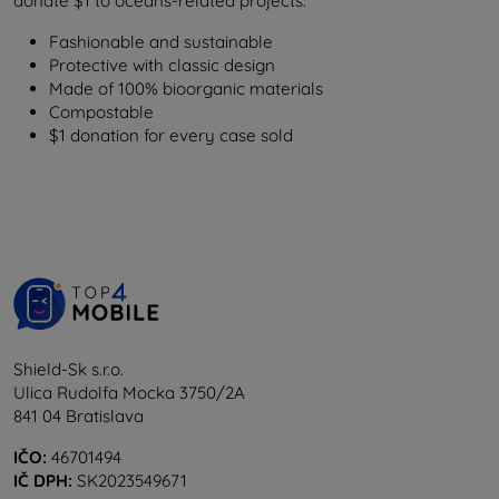
donate $1 to oceans-related projects.
Fashionable and sustainable
Protective with classic design
Made of 100% bioorganic materials
Compostable
$1 donation for every case sold
Shield-Sk s.r.o.
Ulica Rudolfa Mocka 3750/2A
841 04 Bratislava
IČO:
46701494
IČ DPH:
SK2023549671