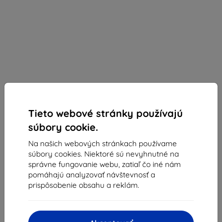
Tieto webové stránky používajú
súbory cookie.
Wilma
Na našich webových stránkach používame
Wilma Stop Plastic Matt Seahorse for Galaxy S10+
súbory cookies. Niektoré sú nevyhnutné na
White (WPC1022ORS10P)
správne fungovanie webu, zatiaľ čo iné nám
pomáhajú analyzovať návštevnosť a
Vhodné pre:
Samsung Galaxy S10+
prispôsobenie obsahu a reklám.
Popis a špecifikácia
37,82 €