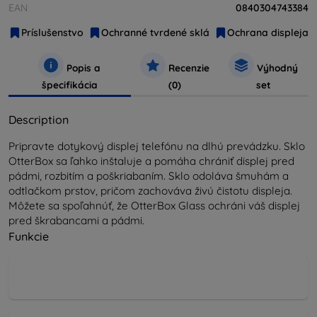
EAN
0840304743384
Príslušenstvo
Ochranné tvrdené sklá
Ochrana displeja
Popis a
Recenzie
Výhodný
špecifikácia
(0)
set
Description
Pripravte dotykový displej telefónu na dlhú prevádzku. Sklo
OtterBox sa ľahko inštaluje a pomáha chrániť displej pred
pádmi, rozbitím a poškriabaním. Sklo odoláva šmuhám a
odtlačkom prstov, pričom zachováva živú čistotu displeja.
Môžete sa spoľahnúť, že OtterBox Glass ochráni váš displej
pred škrabancami a pádmi.
Funkcie