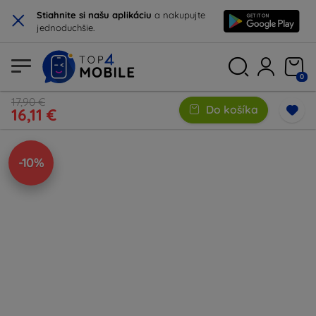
×
Stiahnite si našu aplikáciu
a nakupujte
jednoduchšie.
0
17,90 €
Do košíka
16,11 €
-10%