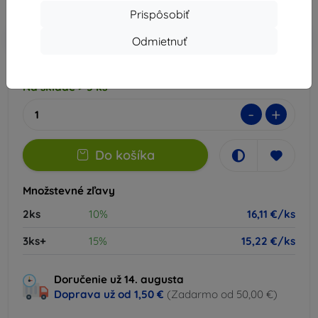
Cena bez DPH
13,10 €
Prispôsobiť
-10%
Zľava s kupónom
EXTRA10
Do košíka
Odmietnuť
Na sklade > 5 ks
-
+
Do košíka
Množstevné zľavy
2ks
10%
16,11 €/ks
3ks+
15%
15,22 €/ks
Doručenie už 14. augusta
Doprava už od
1,50 €
(Zadarmo od 50,00 €)