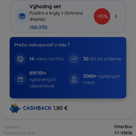
Výhodný set
Púzdra a kryty + Ochrana
-15%
displeja
viac info
Prečo nakupovať u nás ?
14
rokov na trhu
30
dní na vrátenie
819701+
5000+
výdajných
vybavených
miest
objednávok
CASHBACK
1,80 €
Výrobca
OtterBox
Produktové číslo
77-93936