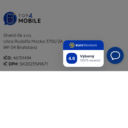
Shield-Sk s.r.o.
Ulica Rudolfa Mocka 3750/2A
841 04 Bratislava
Výborný
IČO:
46701494
4.6
13575 recenzií
IČ DPH:
SK2023549671
Kontakt
info@top4mobile.eu
Napíšte nám
Pondelok až piatok:
Online
8:00 - 16:00