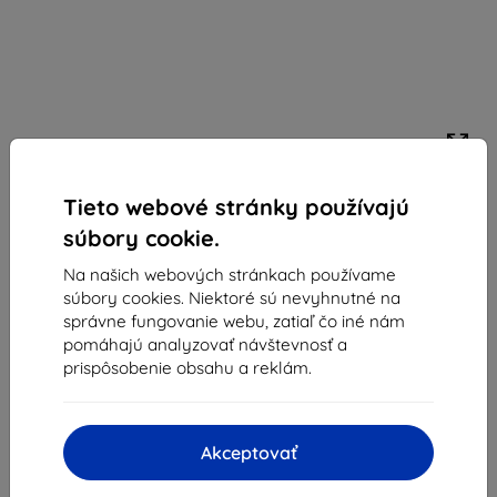
Tieto webové stránky používajú
Otterbox OB GLASS APPLE IPHONE 15 priehľadné/.
(77-93936)
súbory cookie.
Vhodné pre:
Apple iPhone 15
Na našich webových stránkach používame
súbory cookies. Niektoré sú nevyhnutné na
Priehľadné 9H tvrdené sklo s ochranou proti pádu,
správne fungovanie webu, zatiaľ čo iné nám
poškriabaniu a odtlačkom prstov. Perfektná citlivosť dotyku
pomáhajú analyzovať návštevnosť a
a jednoduchá inštalácia cez QR kód
prispôsobenie obsahu a reklám.
Popis a špecifikácia
17,90 €
16,11 €
Akceptovať