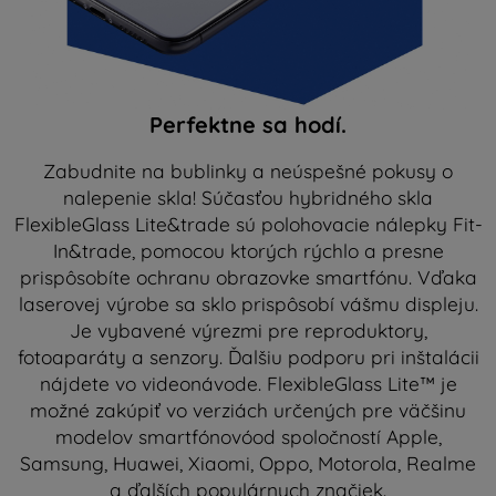
Perfektne sa hodí.
Zabudnite na bublinky a neúspešné pokusy o
nalepenie skla! Súčasťou hybridného skla
FlexibleGlass Lite&trade sú polohovacie nálepky Fit-
In&trade, pomocou ktorých rýchlo a presne
prispôsobíte ochranu obrazovke smartfónu. Vďaka
laserovej výrobe sa sklo prispôsobí vášmu displeju.
Je vybavené výrezmi pre reproduktory,
fotoaparáty a senzory. Ďalšiu podporu pri inštalácii
nájdete vo videonávode. FlexibleGlass Lite™ je
možné zakúpiť vo verziách určených pre väčšinu
modelov smartfónovóod spoločností Apple,
Samsung, Huawei, Xiaomi, Oppo, Motorola, Realme
a ďalších populárnych značiek.