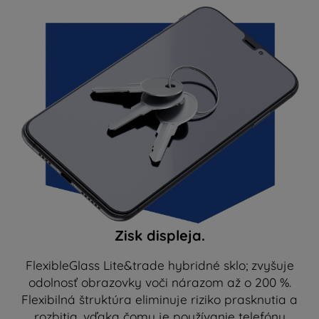
Zisk displeja.
FlexibleGlass Lite&trade hybridné sklo; zvyšuje
odolnosť obrazovky voči nárazom až o 200 %.
Flexibilná štruktúra eliminuje riziko prasknutia a
rozbitia, vďaka čomu je používanie telefónu