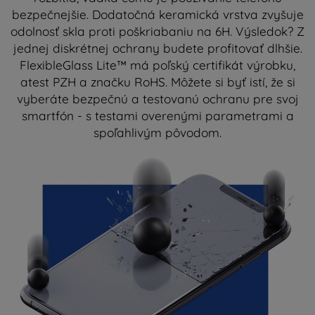
bezpečnejšie. Dodatočná keramická vrstva zvyšuje
odolnosť skla proti poškriabaniu na 6H. Výsledok? Z
jednej diskrétnej ochrany budete profitovať dlhšie.
FlexibleGlass Lite™ má poľský certifikát výrobku,
atest PZH a značku RoHS. Môžete si byť istí, že si
vyberáte bezpečnú a testovanú ochranu pre svoj
smartfón - s testami overenými parametrami a
spoľahlivým pôvodom.