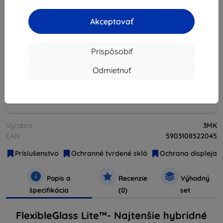
Akceptovať
vypredané
Množstevné zľavy
Prispôsobiť
2ks
10%
6,21 €/ks
Odmietnuť
3ks+
15%
5,87 €/ks
Výrobca
3MK
EAN
5903108522045
Príslušenstvo
Ochranné tvrdené sklá
Ochrana displeja
Popis a
Recenzie
Výhodný
špecifikácia
(0)
set
FlexibleGlass Lite™- Najtenšie hybridné