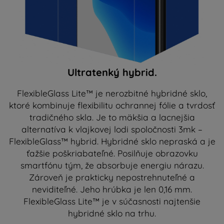
Ultratenký hybrid.
FlexibleGlass Lite™ je nerozbitné hybridné sklo,
ktoré kombinuje flexibilitu ochrannej fólie a tvrdosť
tradičného skla. Je to mäkšia a lacnejšia
alternatíva k vlajkovej lodi spoločnosti 3mk –
FlexibleGlass™ hybrid. Hybridné sklo nepraská a je
ťažšie poškriabateľné. Posilňuje obrazovku
smartfónu tým, že absorbuje energiu nárazu.
Zároveň je prakticky nepostrehnuteľné a
neviditeľné. Jeho hrúbka je len 0,16 mm.
FlexibleGlass Lite™ je v súčasnosti najtenšie
hybridné sklo na trhu.