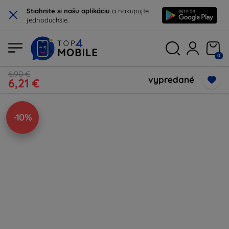
×
Stiahnite si našu aplikáciu
a nakupujte
jednoduchšie.
0
6,90 €
vypredané
6,21 €
-10%