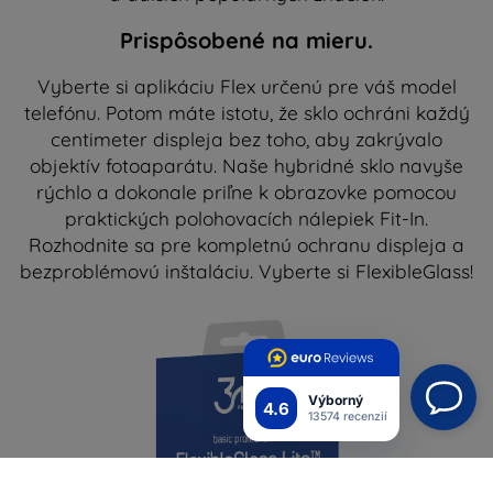
Prispôsobené na mieru.
Vyberte si aplikáciu Flex určenú pre váš model
telefónu. Potom máte istotu, že sklo ochráni každý
centimeter displeja bez toho, aby zakrývalo
objektív fotoaparátu. Naše hybridné sklo navyše
rýchlo a dokonale priľne k obrazovke pomocou
praktických polohovacích nálepiek Fit-In.
Rozhodnite sa pre kompletnú ochranu displeja a
bezproblémovú inštaláciu. Vyberte si FlexibleGlass!
Výborný
4.6
13574 recenzií