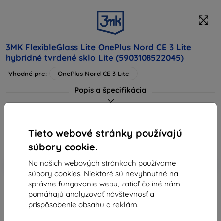
3MK FlexibleGlass Lite OnePlus Nord CE 3 Lite
hybridné tvrdené sklo Lite (5903108522045)
Vhodné pre:
OnePlus Nord CE 3 Lite
Popis a špecifikácia
6,90 €
6,21 €
Tieto webové stránky používajú
Cena bez DPH
5,05 €
súbory cookie.
-10%
Na našich webových stránkach používame
Zľava s kupónom
EXTRA10
Do košíka
súbory cookies. Niektoré sú nevyhnutné na
správne fungovanie webu, zatiaľ čo iné nám
pomáhajú analyzovať návštevnosť a
vypredané
prispôsobenie obsahu a reklám.
-
+