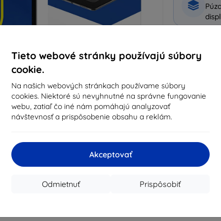
Púzd
disp
Prečo naku
Tieto webové stránky používajú súbory
cookie.
14
ro
Na našich webových stránkach používame súbory
819
cookies. Niektoré sú nevyhnutné na správne fungovanie
vyb
webu, zatiaľ čo iné nám pomáhajú analyzovať
obj
návštevnosť a prispôsobenie obsahu a reklám.
CASH
Akceptovať
Výrobca
Odmietnuť
Prispôsobiť
EAN
Príslušenstvo