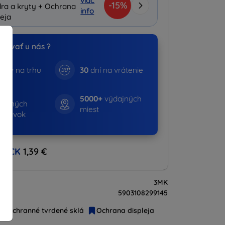
viac
-15%
ra a kryty + Ochrana
info
leja
povať u nás ?
kov na trhu
30
dní na vrátenie
847+
5000+
výdajných
avených
miest
ednávok
BACK
1,39 €
3MK
5903108299145
Ochranné tvrdené sklá
Ochrana displeja