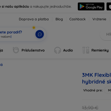
e si našu aplikáciu
a nakupujte jednoduchšie.
Doprava a platba
Blog
Cashback
Vrátenie
ete poradiť?
ja
Príslušenstvo
Audio
Remienky
lá
3MK Flexib
hybridné s
Vhodné pre:
M
13,90 €