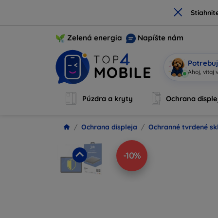
×
Stiahnit
Zelená energia
Napíšte nám
Potrebuj
Som
|
Púzdra a kryty
Ochrana disple
Ochrana displeja
Ochranné tvrdené sk
-10%