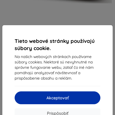
Tieto webové stránky používajú
súbory cookie.
Xqisit
Na našich webových stránkach používame
súbory cookies. Niektoré sú nevyhnutné na
Púzdro XQISIT NP Slim Wallet Selection Anti
správne fungovanie webu, zatiaľ čo iné nám
Bacterial for iPhone 14 Pro Max Black (50432)
pomáhajú analyzovať návštevnosť a
Vhodné pre:
Apple iPhone 14 Pro Max
prispôsobenie obsahu a reklám.
Popis a špecifikácia
10,15 €
Akceptovať
9,14 €
Cena bez DPH
7,43 €
Prispôsobiť