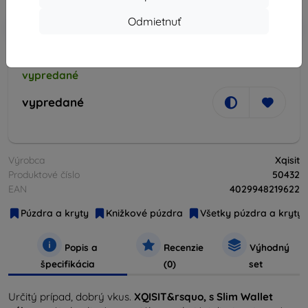
Odmietnuť
-10%
Zľava s kupónom
EXTRA10
Do košíka
vypredané
vypredané
Výrobca
Xqisit
Produktové číslo
50432
EAN
4029948219622
Púzdra a kryty
Knižkové púzdra
Všetky púzdra a kryty
Popis a
Recenzie
Výhodný
špecifikácia
(0)
set
Určitý prípad, dobrý vkus.
XQISIT&rsquo, s Slim Wallet