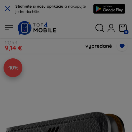
×
Stiahnite si našu aplikáciu
a nakupujte
jednoduchšie.
0
10,15 €
vypredané
9,14 €
-10%