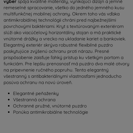
výber
spája kvalitné materiály, vynikajúci dizajn a jemné
remeselné spracovanie, všetko do jedného jemného kusu
multifunkčnej mobilnej ochrany. Okrem toho vás vďaka
antimikrobiálnej technológii chráni pred najbežnejšími
povrchovými baktériami. Kryt s textúrovaným exteriérom
slúži ako viacúčelový horizontálny stojan a má praktické
vnútorné drážky a vrecko na ukladanie kariet a bankoviek.
Elegantný exteriér skrýva robustné flexibilné puzdro
poskytujúce zvýšenú ochranu proti nárazu. Presné
prispôsobenie zaisťuje ľahký prístup ku všetkým portom a
funkciám. Pre lepšiu prenosnosť má puzdro dva malé otvory
na pripevnenie ručného popruhu. Tento elegantný
všestranný s antibakteriálnymi vlastnosťami jednoducho
posúva ochranu na novú úroveň.
Elegantné peňaženky
Všestranná ochrana
Ochranné pružné, vnútorné puzdro
Ponúka antimikrobiálne technológie