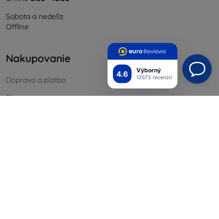
Sobota a nedeľa:
Offline
Nakupovanie
Výborný
4.6
13573 recenzií
Doprava a platba
Blog
Cashback
Vrátenie
Reklamácia
Kontakt
Informácie
Naše značky