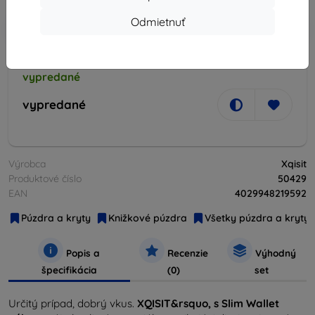
Odmietnuť
-10%
Zľava s kupónom
EXTRA10
Do košíka
vypredané
vypredané
Výrobca
Xqisit
Produktové číslo
50429
EAN
4029948219592
Púzdra a kryty
Knižkové púzdra
Všetky púzdra a kryty
Popis a
Recenzie
Výhodný
špecifikácia
(0)
set
Určitý prípad, dobrý vkus.
XQISIT&rsquo, s Slim Wallet