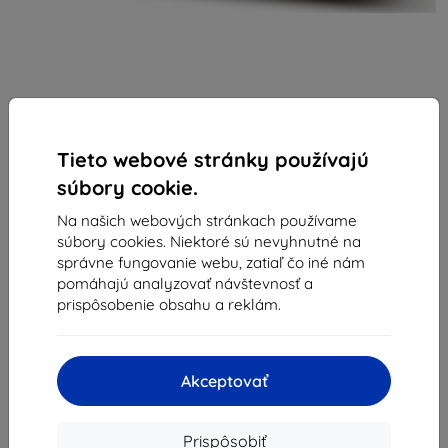
Tieto webové stránky používajú
súbory cookie.
Xqisit
Na našich webových stránkach používame
súbory cookies. Niektoré sú nevyhnutné na
Púzdro XQISIT NP Slim Wallet Selection Anti
správne fungovanie webu, zatiaľ čo iné nám
Bacterial for iPhone 14 Black (50429)
pomáhajú analyzovať návštevnosť a
Vhodné pre:
Apple iPhone 14
prispôsobenie obsahu a reklám.
Popis a špecifikácia
10,15 €
Akceptovať
9,14 €
Cena bez DPH
7,43 €
Prispôsobiť