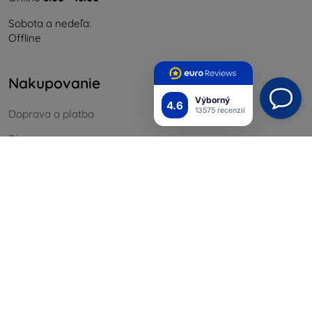
Sobota a nedeľa:
Offline
Nakupovanie
Výborný
4.6
13575 recenzií
Doprava a platba
Blog
Cashback
Vrátenie
Reklamácia
Kontakt
Informácie
Naše značky