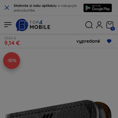
×
Stiahnite si našu aplikáciu
a nakupujte
jednoduchšie.
0
10,15 €
vypredané
9,14 €
-10%