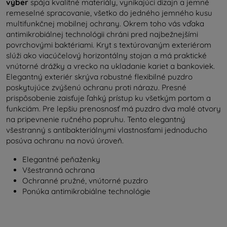
výber
spája kvalitné materiály, vynikajúci dizajn a jemné
remeselné spracovanie, všetko do jedného jemného kusu
multifunkčnej mobilnej ochrany. Okrem toho vás vďaka
antimikrobiálnej technológii chráni pred najbežnejšími
povrchovými baktériami. Kryt s textúrovaným exteriérom
slúži ako viacúčelový horizontálny stojan a má praktické
vnútorné drážky a vrecko na ukladanie kariet a bankoviek.
Elegantný exteriér skrýva robustné flexibilné puzdro
poskytujúce zvýšenú ochranu proti nárazu. Presné
prispôsobenie zaisťuje ľahký prístup ku všetkým portom a
funkciám. Pre lepšiu prenosnosť má puzdro dva malé otvory
na pripevnenie ručného popruhu. Tento elegantný
všestranný s antibakteriálnymi vlastnosťami jednoducho
posúva ochranu na novú úroveň.
Elegantné peňaženky
Všestranná ochrana
Ochranné pružné, vnútorné puzdro
Ponúka antimikrobiálne technológie