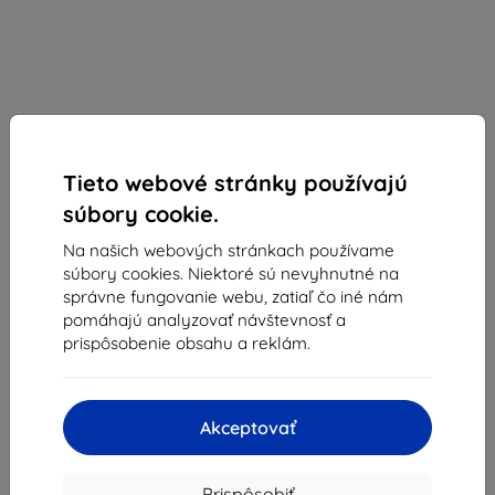
Tieto webové stránky používajú
súbory cookie.
DuxDucis
Na našich webových stránkach používame
súbory cookies. Niektoré sú nevyhnutné na
Púzdro DUXDUCIS SKINPRO XIAOMI REDMI NOTE
správne fungovanie webu, zatiaľ čo iné nám
8T BLACK (6934913068045)
pomáhajú analyzovať návštevnosť a
Vhodné pre:
Xiaomi Redmi Note 8T
prispôsobenie obsahu a reklám.
Popis a špecifikácia
12,20 €
Akceptovať
10,98 €
Cena bez DPH
8,93 €
Prispôsobiť