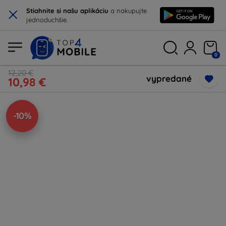
×
Stiahnite si našu aplikáciu
a nakupujte
jednoduchšie.
0
12,20 €
vypredané
10,98 €
-10%