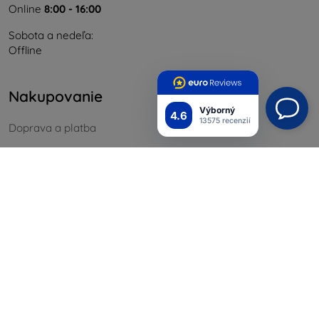
Online
8:00 - 16:00
Sobota a nedeľa:
Offline
Nakupovanie
Výborný
4.6
13575 recenzií
Doprava a platba
Blog
Cashback
Vrátenie
Reklamácia
Kontakt
Informácie