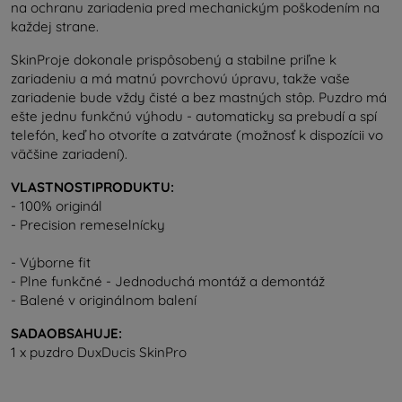
na ochranu zariadenia pred mechanickým poškodením na
každej strane.
SkinProje dokonale prispôsobený a stabilne priľne k
zariadeniu a má matnú povrchovú úpravu, takže vaše
zariadenie bude vždy čisté a bez mastných stôp. Puzdro má
ešte jednu funkčnú výhodu - automaticky sa prebudí a spí
telefón, keď ho otvoríte a zatvárate (možnosť k dispozícii vo
väčšine zariadení).
VLASTNOSTIPRODUKTU:
- 100% originál
- Precision remeselnícky
- Výborne fit
- Plne funkčné - Jednoduchá montáž a demontáž
- Balené v originálnom balení
SADAOBSAHUJE:
1 x puzdro DuxDucis SkinPro