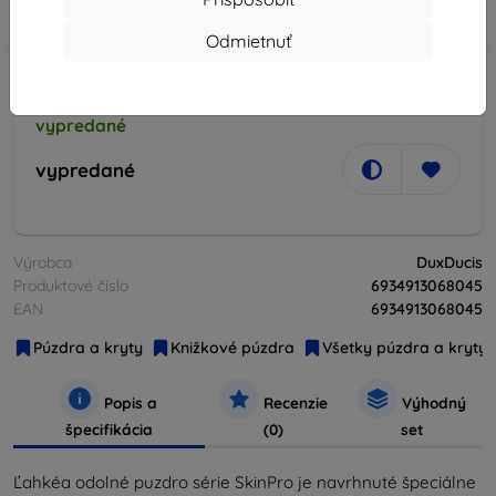
Odmietnuť
-10%
Zľava s kupónom
EXTRA10
Do košíka
vypredané
vypredané
Výrobca
DuxDucis
Produktové číslo
6934913068045
EAN
6934913068045
Púzdra a kryty
Knižkové púzdra
Všetky púzdra a kryty
Popis a
Recenzie
Výhodný
špecifikácia
(0)
set
Ľahkéa odolné puzdro série SkinPro je navrhnuté špeciálne