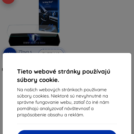
Zľava s
-10%
EXTRA10
kupónom
3mk TechWrap Matná Ochranná
Fólia na Stredný Displej pre BMW
Tieto webové stránky používajú
X2 U10 2024-
súbory cookie.
46,90 €
42,21 €
Na našich webových stránkach používame
Na sklade > 5 ks
súbory cookies. Niektoré sú nevyhnutné na
správne fungovanie webu, zatiaľ čo iné nám
pomáhajú analyzovať návštevnosť a
prispôsobenie obsahu a reklám.