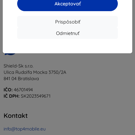
Akceptovať
1
-
5
z celkom
5
.
«
1
»
Prispôsobiť
Odmietnuť
Shield-Sk s.r.o.
Ulica Rudolfa Mocka 3750/2A
841 04 Bratislava
IČO:
46701494
IČ DPH:
SK2023549671
Kontakt
info@top4mobile.eu