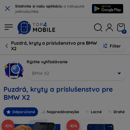
×
Stiahnite si našu aplikáciu
a nakupujte
jednoduchšie.
0
Puzdrá, kryty a príslušenstvo pre BMW
Filter
X2
Rýchle vyhľadávanie
BMW X2
Puzdrá, kryty a príslušenstvo pre
BMW X2
Odporúčané
Najpredávanejšie
Lacné
Drahé
-10%
-10%