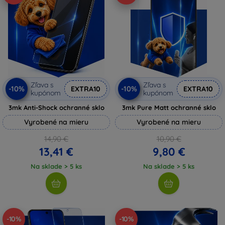
Zľava s
Zľava s
-10%
-10%
EXTRA10
EXTRA10
kupónom
kupónom
3mk Anti-Shock ochranné sklo
3mk Pure Matt ochranné sklo
Vyrobené na mieru
Vyrobené na mieru
14,90 €
10,90 €
13,41 €
9,80 €
Na sklade > 5 ks
Na sklade > 5 ks
-10%
-10%