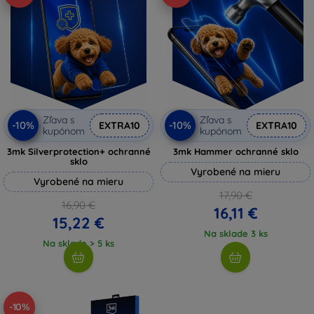
Zľava s
Zľava s
-10%
-10%
EXTRA10
EXTRA10
kupónom
kupónom
3mk Silverprotection+ ochranné
3mk Hammer ochranné sklo
sklo
Vyrobené na mieru
Vyrobené na mieru
17,90 €
16,90 €
16,11 €
15,22 €
Na sklade 3 ks
Na sklade > 5 ks
-10%