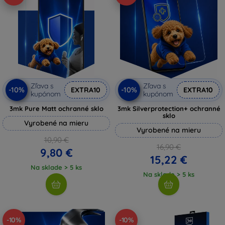
Zľava s
Zľava s
-10%
-10%
EXTRA10
EXTRA10
kupónom
kupónom
3mk Pure Matt ochranné sklo
3mk Silverprotection+ ochranné
sklo
Vyrobené na mieru
Vyrobené na mieru
10,90 €
16,90 €
9,80 €
15,22 €
Na sklade > 5 ks
Na sklade > 5 ks
-10%
-10%