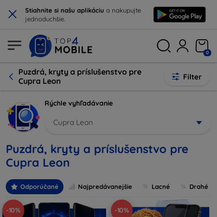
×
Stiahnite si našu aplikáciu
a nakupujte
jednoduchšie.
0
Puzdrá, kryty a príslušenstvo pre
Filter
Cupra Leon
Rýchle vyhľadávanie
Cupra Leon
Puzdrá, kryty a príslušenstvo pre
Cupra Leon
Odporúčané
Najpredávanejšie
Lacné
Drahé
-10%
-10%