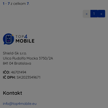
1
-
7
z celkom
7
.
«
1
»
Shield-Sk s.r.o.
Ulica Rudolfa Mocka 3750/2A
841 04 Bratislava
IČO:
46701494
IČ DPH:
SK2023549671
Kontakt
info@top4mobile.eu