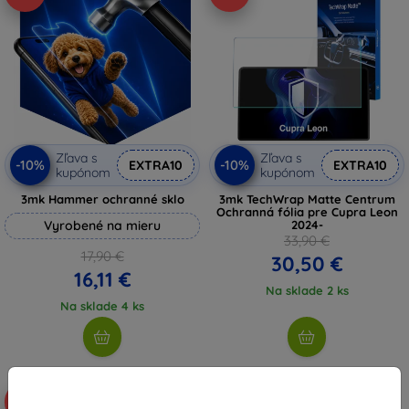
Zľava s
Zľava s
-10%
-10%
EXTRA10
EXTRA10
kupónom
kupónom
3mk Hammer ochranné sklo
3mk TechWrap Matte Centrum
Ochranná fólia pre Cupra Leon
Vyrobené na mieru
2024-
33,90 €
17,90 €
30,50 €
16,11 €
Na sklade 2 ks
Na sklade 4 ks
-10%