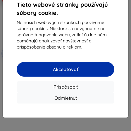
Tieto webové stránky používajú
súbory cookie.
Na našich webových stránkach používame
súbory cookies. Niektoré sú nevyhnutné na
správne fungovanie webu, zatiaľ čo iné nám
pomáhajú analyzovať návštevnosť a
prispôsobenie obsahu a reklám.
Zľava s
-10%
EXTRA10
kupónom
3mk TechWrap Matte Centrum
Ochranná fólia pre Cupra Leon
Akceptovať
Sportstourer 2024-
33,90 €
30,50 €
Prispôsobiť
Na sklade > 5 ks
Odmietnuť