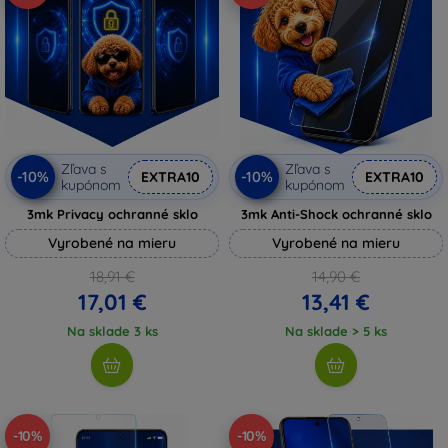
Zľava s
Zľava s
-10%
-10%
EXTRA10
EXTRA10
kupónom
kupónom
3mk Privacy ochranné sklo
3mk Anti-Shock ochranné sklo
Vyrobené na mieru
Vyrobené na mieru
18,91 €
14,90 €
17,01 €
13,41 €
Na sklade 3 ks
Na sklade > 5 ks
-10%
-10%