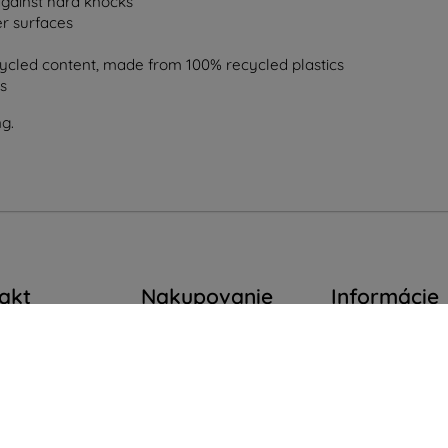
gainst hard knocks
er surfaces
ycled content, made from 100% recycled plastics
s
g.
akt
Nakupovanie
Informácie
op4mobile.eu
Doprava a platba
Naše značky
Blog
Vaše cookies
píšte nám
Cashback
Ochrana osobn
ok až piatok:
údajov
e
8:00 - 16:00