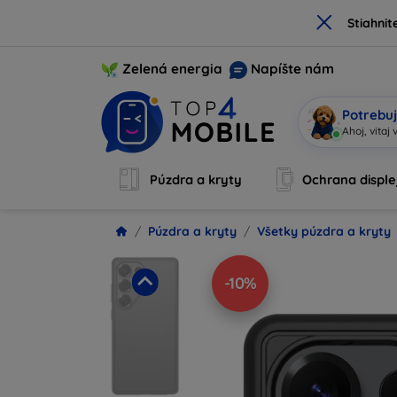
×
Stiahnit
Zelená energia
Napíšte nám
Potrebuj
So
|
Púzdra a kryty
Ochrana disple
Púzdra a kryty
Všetky púzdra a kryty
-10%