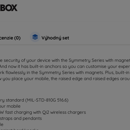
enzie (0)
Výhodný set
 security of your device with the Symmetry Series with magnets. U
And now it has built-in anchors so you can customise your exper
rk flawlessly in the Symmetry Series with magnets. Plus, built-i
w you place your mobile, the raised edge and raised edges aro
ary standard (MIL-STD-810G 516.6)
your mobile
15W fast charging with Qi2 wireless chargers
e straps and pendants
le