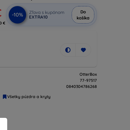
€
Do
Zľava s kupónom
-10%
EXTRA10
košíka
0 €
OtterBox
77-97517
0840304786268
Všetky púzdra a kryty