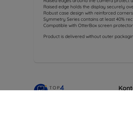
Raised edges around the camera protect a
Raised edge holds the display securely ov
Robust case design with reinforced corners
Symmetry Series contains at least 40% rec
Compatible with OtterBox screen protector
Product is delivered without outer packagin
Kont
info@t
Shield-Sk s.r.o.
Na
Ulica Rudolfa Mocka 3750/2A
841 04 Bratislava
Pondel
Onlin
IČO:
46701494