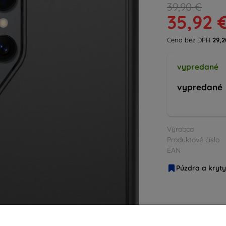
39,90 €
35,92 
Cena bez DPH
29,2
vypredané
vypredané
Výrobca
Produktové číslo
EAN
Púzdra a kryty