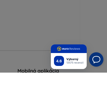
Výborný
4.6
13575 recenzií
Mobilná aplikácia
Pripojte sa k nám
ých