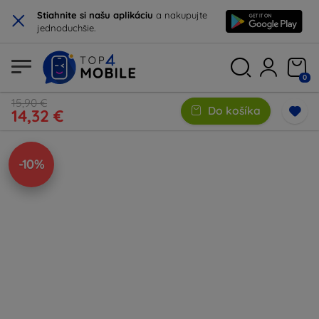
×
Stiahnite si našu aplikáciu
a nakupujte
jednoduchšie.
0
15,90 €
Do košíka
14,32 €
-10%