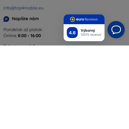
info@top4mobile.eu
Napíšte nám
Pondelok až piatok:
Výborný
4.6
Online
8:00 - 16:00
13575 recenzií
Sobota a nedeľa:
Offline
Nakupovanie
Doprava a platba
Blog
Cashback
Vrátenie
Reklamácia