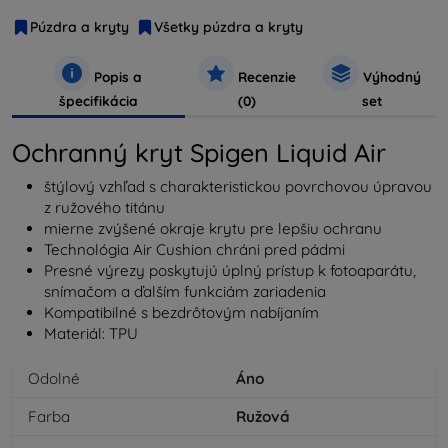
Púzdra a kryty
Všetky púzdra a kryty
Popis a
Recenzie
Výhodný
špecifikácia
(0)
set
Ochranný kryt Spigen Liquid Air
štýlový vzhľad s charakteristickou povrchovou úpravou
z ružového titánu
mierne zvýšené okraje krytu pre lepšiu ochranu
Technológia Air Cushion chráni pred pádmi
Presné výrezy poskytujú úplný prístup k fotoaparátu,
snímačom a ďalším funkciám zariadenia
Kompatibilné s bezdrôtovým nabíjaním
Materiál: TPU
Odolné
Áno
Farba
Ružová