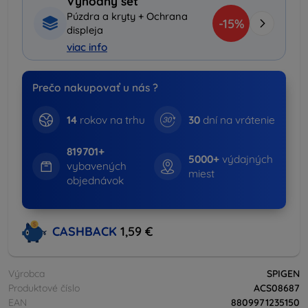
Výhodný set
Púzdra a kryty + Ochrana
-15%
displeja
viac info
Prečo nakupovať u nás ?
14
rokov na trhu
30
dní na vrátenie
819701+
5000+
výdajných
vybavených
miest
objednávok
CASHBACK
1,59 €
Výrobca
SPIGEN
Produktové číslo
ACS08687
EAN
8809971235150