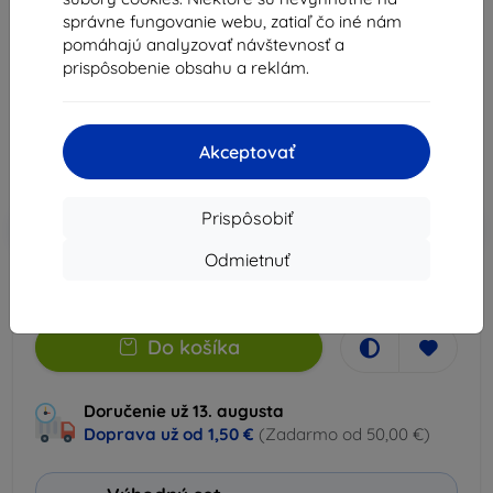
správne fungovanie webu, zatiaľ čo iné nám
Vhodné pre:
Apple iPhone 16 Pro Max
pomáhajú analyzovať návštevnosť a
Popis a špecifikácia
prispôsobenie obsahu a reklám.
15,90 €
14,32 €
Akceptovať
Cena bez DPH
11,64 €
Prispôsobiť
-10%
Zľava s kupónom
EXTRA10
Do košíka
Odmietnuť
Na sklade > 5 ks
Do košíka
Doručenie už 13. augusta
Doprava už od
1,50 €
(Zadarmo od 50,00 €)