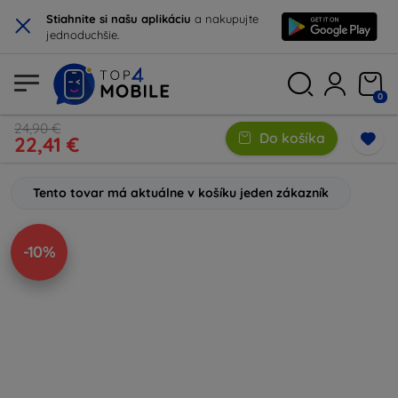
×
Stiahnite si našu aplikáciu
a nakupujte
jednoduchšie.
0
24,90 €
Do košíka
22,41 €
Tento tovar má aktuálne v košíku jeden zákazník
-10%