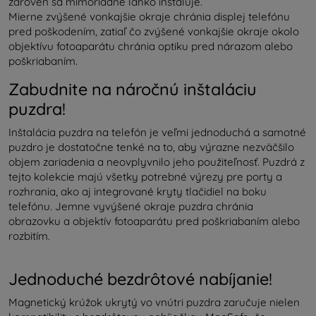
zároveň sa mimoriadne ľahko inštaluje.
Mierne zvýšené vonkajšie okraje chránia displej telefónu
pred poškodením, zatiaľ čo zvýšené vonkajšie okraje okolo
objektívu fotoaparátu chránia optiku pred nárazom alebo
poškriabaním.
Zabudnite na náročnú inštaláciu
puzdra!
Inštalácia puzdra na telefón je veľmi jednoduchá a samotné
puzdro je dostatočne tenké na to, aby výrazne nezväčšilo
objem zariadenia a neovplyvnilo jeho použiteľnosť. Puzdrá z
tejto kolekcie majú všetky potrebné výrezy pre porty a
rozhrania, ako aj integrované kryty tlačidiel na boku
telefónu. Jemne vyvýšené okraje puzdra chránia
obrazovku a objektív fotoaparátu pred poškriabaním alebo
rozbitím.
Jednoduché bezdrôtové nabíjanie!
Magnetický krúžok ukrytý vo vnútri puzdra zaručuje nielen