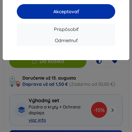
22,41 €
Akceptovať
Cena bez DPH
18,22 €
-10%
Zľava s kupónom
EXTRA10
Do košíka
Prispôsobiť
Odmietnuť
Na sklade > 5 ks
Do košíka
Doručenie už 13. augusta
Doprava už od
1,50 €
(Zadarmo od 50,00 €)
Výhodný set
Púzdra a kryty + Ochrana
-15%
displeja
viac info