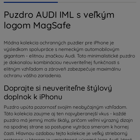
Puzdro AUDI IML s veľkým
logom MagSafe
Módna kolekcia ochranných puzdier pre iPhone je
výsledkom spolupráce s nemeckým automobilovým
gigantom - elitnou značkou Audi. Toto minimalistické puzdro
je dokonalou kombináciou neuveriteľnej funkčnosti s
elitným vzhľadom a zároveň zabezpečuje maximálnu
ochranu vášho zariadenia.
Doprajte si neuveriteľne štýlový
doplnok k iPhonu
Puzdro upúta pozornosť svojím neobyčajným vzhľadom.
Táto kolekcia zaujme aj ten najvyberanejší vkus - každé
puzdro má jemný motív škály, pričom veľmi výrazný dizajn
na spodnej strane sa postupne vytráca smerom k hornej
časti. Hlavnou ozdobou tejto kolekcie je veľký strieborný
prstenec, v ktorom je umiestnené výrazné logo Audi, ktoré