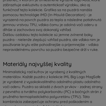
zdôrazňuje exkluzivitu a autentickosť výrobku, ako aj
funkčnosť tejto kolekcie. Grafika sa na puzdrá nanáša
pomocou technológie IMD (In-Mould-Decoration) - je
vyrazená na povrch puzdra za tepla a následne potiahnutá
jemnou vrstvou TPU, vďaka čomu je odolná voči oderu a
dlhšie si zachováva svoj dokonalý vzhľad.
Ďalšou ozdobou tejto kolekcie sú jemne zvlnené boky
puzdra - nielenže zlepšujú vzhľad puzdra, ale vďaka nim je
používanie krytu ešte pohodlnejšie a príjemnejšie - vďaka
nepravidelnému povrchu sa puzdro bezpečne drží v ruke.
Materiály najvyššej kvality
Minimalistický rad kufrov je vyrobený z kvalitných
materiálov. Každé puzdro z kolekcie IML Big Logo MagSafe
je vyrobené z vysokokvalitného odolného plastu odolného
voči oderu. Puzdro sa skladá z dvoch prvkov - zadnej strany
z pevného a tvrdého polykarbonátu (PC) a bočných strán z
pružného termoplastického polyuretánu (TPU). Táto
kombinácia zabezpečuje ochranu pred poškodením a