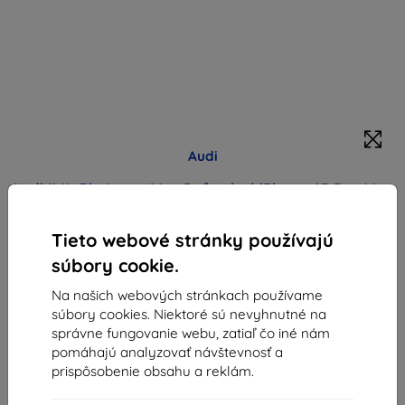
Audi
Audi IML Big Logo MagSafe obal iPhone 15 Pro Max
6.7" tmavomodrý tvrdý (AU-IMLMIP15PM-Q5/D2-
BE)
Tieto webové stránky používajú
Vhodné pre:
Apple iPhone 15 Pro Max
súbory cookie.
Na našich webových stránkach používame
Štýlové tvrdé MagSafe puzdro s veľkým logom, odolné
súbory cookies. Niektoré sú nevyhnutné na
PC+TPU, tenké, chráni displej a objektív, kompatibilné s
správne fungovanie webu, zatiaľ čo iné nám
MagSafe nabíjaním, licencované.
pomáhajú analyzovať návštevnosť a
Popis a špecifikácia
prispôsobenie obsahu a reklám.
24,90 €