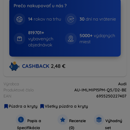
Prečo nakupovať u nás ?
14
rokov na trhu
30
dní na vrátenie
819701+
5000+
výdajných
vybavených
miest
objednávok
CASHBACK
2,48 €
Výrobca
Audi
Produktové číslo
AU-IMLMIP15PM-Q5/D2-BE
EAN
6955250227407
Púzdra a kryty
Všetky púzdra a kryty
Popis a
Recenzie
Výhodný
špecifikácia
(0)
set