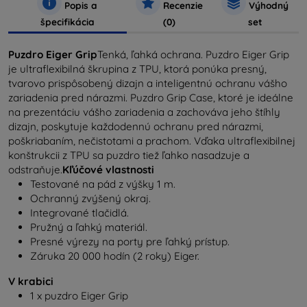
Popis a
Recenzie
Výhodný
špecifikácia
(0)
set
Puzdro Eiger Grip
Tenká, ľahká ochrana. Puzdro Eiger Grip
je ultraflexibilná škrupina z TPU, ktorá ponúka presný,
tvarovo prispôsobený dizajn a inteligentnú ochranu vášho
zariadenia pred nárazmi. Puzdro Grip Case, ktoré je ideálne
na prezentáciu vášho zariadenia a zachováva jeho štíhly
dizajn, poskytuje každodennú ochranu pred nárazmi,
poškriabaním, nečistotami a prachom. Vďaka ultraflexibilnej
konštrukcii z TPU sa puzdro tiež ľahko nasadzuje a
odstraňuje.
Kľúčové vlastnosti
Testované na pád z výšky 1 m.
Ochranný zvýšený okraj.
Integrované tlačidlá.
Pružný a ľahký materiál.
Presné výrezy na porty pre ľahký prístup.
Záruka 20 000 hodín (2 roky) Eiger.
V krabici
1 x puzdro Eiger Grip