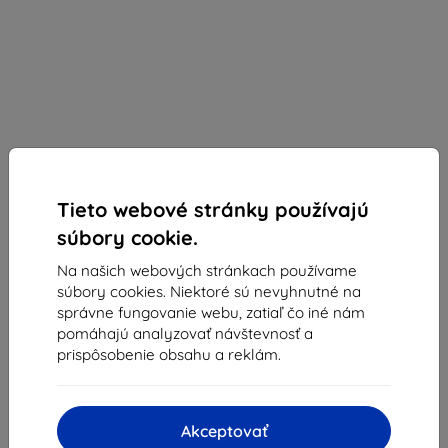
Tieto webové stránky používajú
súbory cookie.
Eiger Glass
Na našich webových stránkach používame
Eiger Grip kryt pre Apple iPhone 15 čierny
súbory cookies. Niektoré sú nevyhnutné na
správne fungovanie webu, zatiaľ čo iné nám
Vhodné pre:
Apple iPhone 15
pomáhajú analyzovať návštevnosť a
prispôsobenie obsahu a reklám.
Štíhle, pružné TPU púzdro s ochranou proti pádu do 1 m,
zvýšeným okrajom, integrovanými tlačidlami a presnými
výrezmi. Ľahké, jednoduché nasadenie, 2 roky záruka.
Akceptovať
Popis a špecifikácia