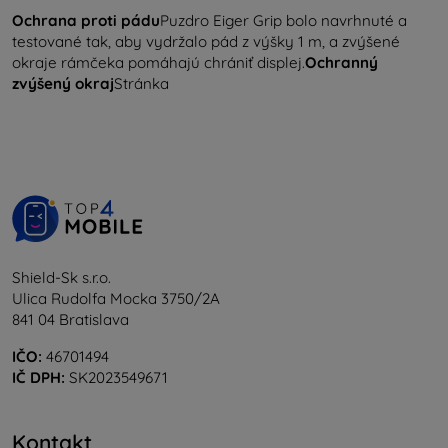
Ochrana proti pádu
Puzdro Eiger Grip bolo navrhnuté a
testované tak, aby vydržalo pád z výšky 1 m, a zvýšené
okraje rámčeka pomáhajú chrániť displej.
Ochranný
zvýšený okraj
Stránka
Shield-Sk s.r.o.
Ulica Rudolfa Mocka 3750/2A
841 04 Bratislava
IČO:
46701494
IČ DPH:
SK2023549671
Kontakt