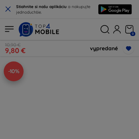
×
Stiahnite si našu aplikáciu
a nakupujte
jednoduchšie.
0
10,90 €
vypredané
9,80 €
-10%