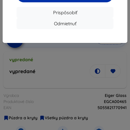
10,90 €
9,80 €
Prispôsobiť
Odmietnuť
Cena bez DPH
7,97 €
-10%
Zľava s kupónom
EXTRA10
Do košíka
vypredané
vypredané
Výrobca
Eiger Glass
Produktové číslo
EGCA00465
EAN
5055821770941
Púzdra a kryty
Všetky púzdra a kryty