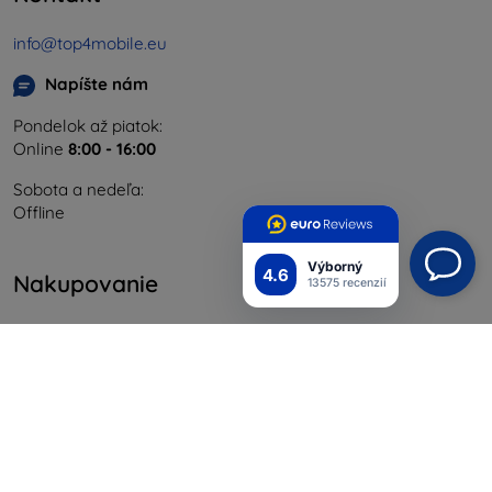
info@top4mobile.eu
Napíšte nám
Pondelok až piatok:
Online
8:00 - 16:00
Sobota a nedeľa:
Offline
Výborný
4.6
Nakupovanie
13575 recenzií
Doprava a platba
Blog
Cashback
Vrátenie
Reklamácia