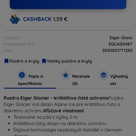
CASHBACK
1,59 €
Výrobca
Eiger Glass
Produktové číslo
EGCA00487
EAN
5055821771283
Púzdra a kryty
Všetky púzdra a kryty
Popis a
Recenzie
Výhodný
špecifikácia
(0)
set
Puzdro Eiger Glacier - krištáľovo čistá ochrana
Puzdro
Eiger Glacier má dizajn Alpine Ice pre krištáľovo čistú a
diskrétnu ochranu.
Kľúčové vlastnosti
Testované na pád z výšky 2 m.
Krištáľovo čistý dizajn na diskrétnu ochranu.
Štýlová technológia nezávislých tlačidiel v čiernom