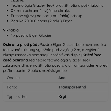
dizajne.
Technológia Glacier Tec+ proti žltnutiu a poškriabaniu.
0,4 mm ochranné zvýšené okraje.
Presné výrezy na porty pre ľahký prístup.
Záruka 20 000 hodín (2 roky) Eiger.
V krabici
1 x puzdro Eiger Glacier
Ochrana proti pádu
Puzdro Eiger Glacier bolo navrhnuté a
testované tak, aby vydržalo pád z výšky 2 m, a zvýšené
okraje rámčeka pomáhajú chrániť váš displej.
Krištáľovo
čistá ochrana
Jedinečná technológia Glacier Tec+
zabraňuje dlhšiemu žltnutiu puzdra a chráni zariadenie pred
poškriabaním. Spolu s nezávislým bu
Odolné
Áno
Farba
Transparentná
Typ puzdra
Kryt