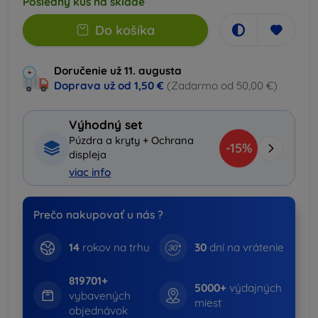
Posledný kus na sklade
Do košíka
Doručenie už 11. augusta
Doprava už od
1,50 €
(Zadarmo od 50,00 €)
Výhodný set
Púzdra a kryty + Ochrana
-15%
displeja
viac info
Prečo nakupovať u nás ?
14
rokov na trhu
30
dní na vrátenie
819701+
5000+
výdajných
vybavených
miest
objednávok