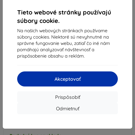
Eiger Glass
Tieto webové stránky používajú
Eiger Glacier kryt pre Apple iPhone 15 Plus
súbory cookie.
priehľadný
Na našich webových stránkach používame
Vhodné pre:
Apple iPhone 15 Plus
súbory cookies. Niektoré sú nevyhnutné na
správne fungovanie webu, zatiaľ čo iné nám
Krištáľovo čistá ochrana, testované pádom 2 m, Glacier Tec+
pomáhajú analyzovať návštevnosť a
proti žltnutiu, zvýšené okraje 0,4 mm, presné výrezy a 2-
prispôsobenie obsahu a reklám.
ročná záruka.
Popis a špecifikácia
Akceptovať
15,90 €
14,32 €
Prispôsobiť
Cena bez DPH
11,64 €
Odmietnuť
-10%
Zľava s kupónom
EXTRA10
Do košíka