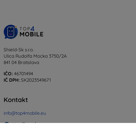
Shield-Sk s.r.o.
Ulica Rudolfa Mocka 3750/2A
841 04 Bratislava
IČO:
46701494
IČ DPH:
SK2023549671
Kontakt
info@top4mobile.eu
Napíšte nám