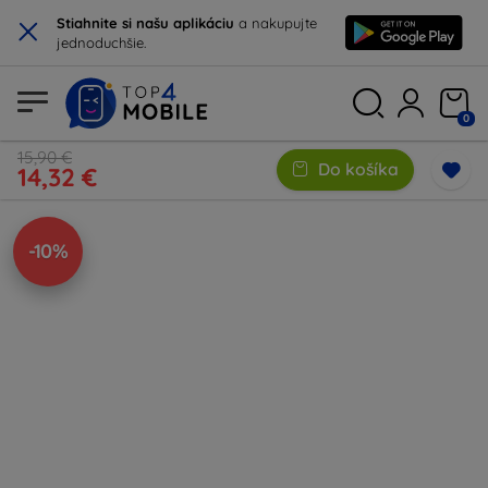
×
Stiahnite si našu aplikáciu
a nakupujte
jednoduchšie.
0
15,90 €
Do košíka
14,32 €
-10%