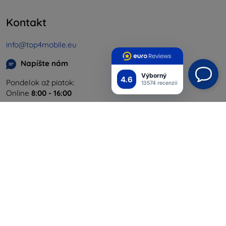
Kontakt
info@top4mobile.eu
Napíšte nám
Výborný
4.6
Pondelok až piatok:
13574 recenzií
Online
8:00 - 16:00
Sobota a nedeľa:
Offline
Nakupovanie
Doprava a platba
Blog
Cashback