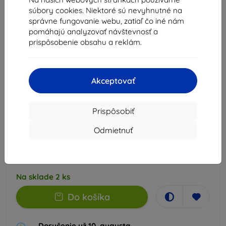
súbory cookies. Niektoré sú nevyhnutné na
správne fungovanie webu, zatiaľ čo iné nám
pomáhajú analyzovať návštevnosť a
3mk Matt Case Sam Galaxy S21 FE
prispôsobenie obsahu a reklám.
Vhodné pre:
Samsung Galaxy S21 FE
Popis a špecifikácia
Akceptovať
8,91 €
7,22 €
Prispôsobiť
Cena bez DPH
5,87 €
Odmietnuť
-10%
Zľava s kupónom
EXTRA10
Do košíka
Na sklade 2 ks
Do košíka
Doručenie už 10. augusta