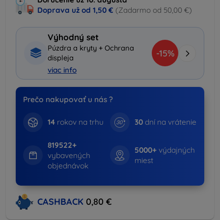
Doprava už od
1,50 €
(Zadarmo od 50,00 €)
Výhodný set
Púzdra a kryty + Ochrana
-15%
displeja
viac info
Prečo nakupovať u nás ?
14
rokov na trhu
30
dní na vrátenie
819522+
5000+
výdajných
vybavených
miest
objednávok
CASHBACK
0,80 €