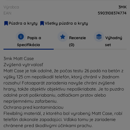
Výrobca
3MK
EAN
5903108374774
Púzdra a kryty
Všetky púzdra a kryty
Popis a
Recenzie
Výhodný
špecifikácia
(0)
set
3mk Matt Case
Zvýšená vytrvalosť
Matt Case je tak odolné, že počas testu 26 padá na betón z
výšky 125 cm nepoškodil telefón, ktorý chránil v žiadnom
rozsahu! Fotoaparát zariadenia navyše chráni zvýšené
hrany, takže objektív objektívu nepoškriabate. Je to puzdro
odolné proti poškriabaniu, odtlačkom prstov alebo
nepríjemnému zafarbeniu.
Ochrana pred kontamináciou
Flexibilný materiál, z ktorého bol vyrobený Matt Case, robí
telefón dokonale zapadajúci. Vďaka tomu je zariadenie
chránené pred škodlivými účinkami prachu.