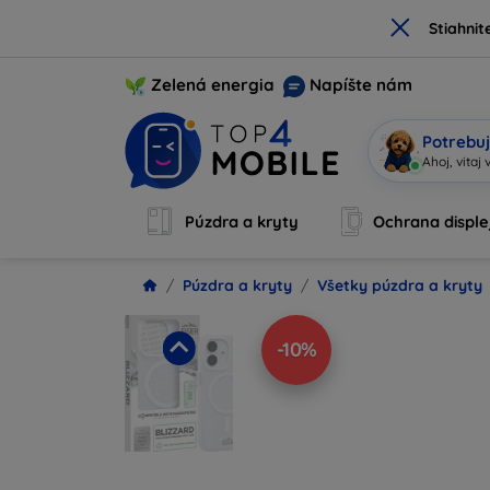
×
Stiahnit
Zelená energia
Napíšte nám
Potrebuj
S
|
Púzdra a kryty
Ochrana disple
Púzdra a kryty
Všetky púzdra a kryty
-10%