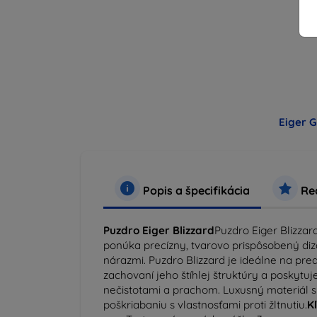
Eiger G
Popis a špecifikácia
Rec
Puzdro Eiger Blizzard
Puzdro Eiger Blizzar
ponúka precízny, tvarovo prispôsobený diz
nárazmi. Puzdro Blizzard je ideálne na pre
zachovaní jeho štíhlej štruktúry a poskyt
nečistotami a prachom. Luxusný materiál 
poškriabaniu s vlastnosťami proti žltnutiu.
K