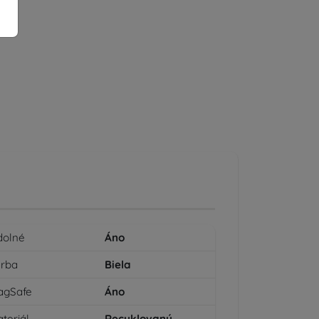
dolné
Áno
arba
Biela
agSafe
Áno
teriál
Recyklovaný