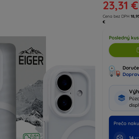
23,31 €
Cena bez DPH
18,9
€
Posledný kus
Doručen
Doprav
Výh
Púzd
disp
Prečo naku
14
ro