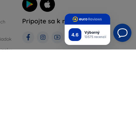
Pripojte sa k nám
ých
Výborný
4.6
13575 recenzií
iadok
ienky
Top4Mobile.sk
Naše e-shopy