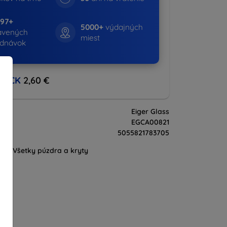
697+
5000+
výdajných
avených
miest
ednávok
BACK
2,60 €
Eiger Glass
EGCA00821
5055821783705
Všetky púzdra a kryty