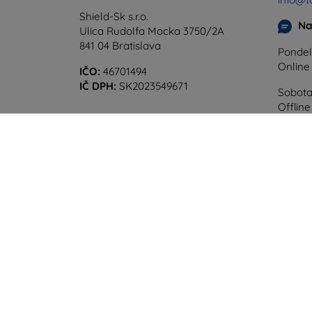
Shield-Sk s.r.o.
Na
Ulica Rudolfa Mocka 3750/2A
841 04 Bratislava
Pondel
Onlin
IČO:
46701494
IČ DPH:
SK2023549671
Sobota
Offline
©
2026
top4mobile.sk. Všetky práva vyhradené