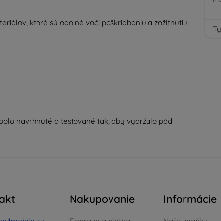
iálov, ktoré sú odolné voči poškriabaniu a zožltnutiu
Ty
 bolo navrhnuté a testované tak, aby vydržalo pád
akt
Nakupovanie
Informácie
op4mobile.eu
Doprava a platba
Naše značky