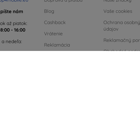
Blog
Vaše cookies
píšte nám
Cashback
Ochrana osobn
ok až piatok:
údajov
e
8:00 - 16:00
Vrátenie
Reklamačný por
 a nedeľa:
Reklamácia
Obchodné podm
Kontakt
Blog
Kontakt
Zelená energia
.