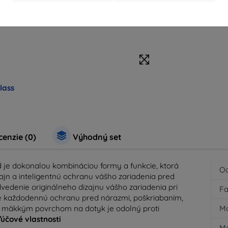
lass
enzie (0)
Výhodný set
d je dokonalou kombináciou formy a funkcie, ktorá
O
ajn a inteligentnú ochranu vášho zariadenia pred
dvedenie originálneho dizajnu vášho zariadenia pri
F
uje každodennú ochranu pred nárazmi, poškriabaním,
s mäkkým povrchom na dotyk je odolný proti
M
ľúčové vlastnosti
Ma