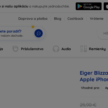
e si našu aplikáciu
a nakupujte jednoduchšie.
Doprava a platba
Blog
Cashback
Vrátenie
ete poradiť?
ja
Príslušenstvo
Audio
Remienky
Eiger Blizz
Apple iPho
Vhodné pre:
A
25,90 €