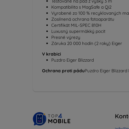
Testované na pád z výšky 3 m
Kompatibilita s MagSafe a Qi2
Vyrobené zo 100 % recyklovaných mater
Zosilnená ochrana fotoaparátu
Certifikát MIL-SPEC 810H
Luxusný supermäkký pocit
Presné výrezy
Záruka 20 000 hodín (2 roky) Eiger
V krabici
Puzdro Eiger Blizzard
Ochrana proti pádu
Puzdro Eiger Blizzard
Kont
info@t