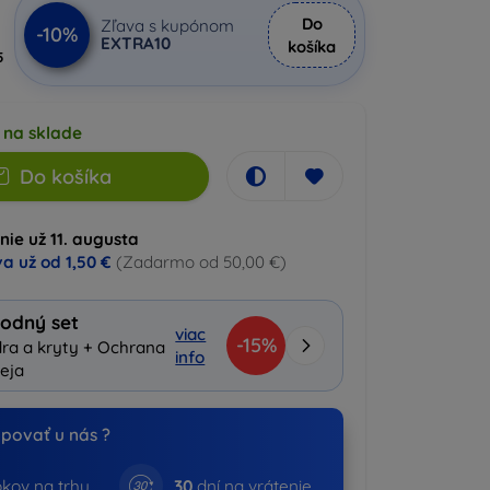
Do
Zľava s kupónom
-10%
EXTRA10
košíka
5
 na sklade
Do košíka
ie už 11. augusta
a už od
1,50 €
(Zadarmo od 50,00 €)
odný set
viac
-15%
ra a kryty + Ochrana
info
leja
povať u nás ?
kov na trhu
30
dní na vrátenie