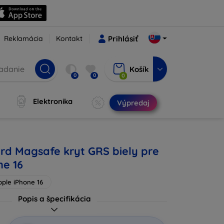
Reklamácia
Kontakt
Prihlásiť
Košík
0
0
0
Elektronika
Výpredaj
ard Magsafe kryt GRS biely pre
ne 16
pple iPhone 16
Popis a špecifikácia