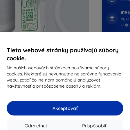
819
vyb
obj
CASH
Tieto webové stránky používajú súbory
cookie.
Výrobca
Na našich webových stránkach používame súbory
Produktové číslo
cookies. Niektoré sú nevyhnutné na správne fungovanie
EAN
webu, zatiaľ čo iné nám pomáhajú analyzovať
návštevnosť a prispôsobenie obsahu a reklám.
Púzdra a kryty
Akceptovať
Odmietnuť
Prispôsobiť