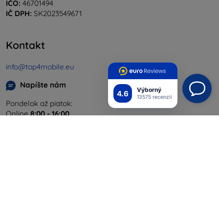
IČO:
46701494
IČ DPH:
SK2023549671
Kontakt
info@top4mobile.eu
Napíšte nám
Výborný
4.6
13575 recenzií
Pondelok až piatok:
Online
8:00 - 16:00
Sobota a nedeľa:
Offline
Nakupovanie
Doprava a platba
Blog