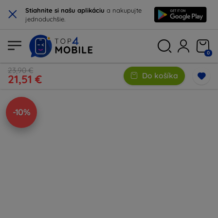
×
Stiahnite si našu aplikáciu
a nakupujte
jednoduchšie.
0
23,90 €
Do košíka
21,51 €
-10%