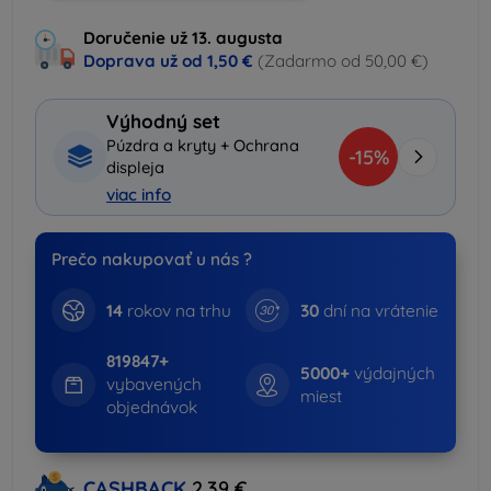
Doručenie už 13. augusta
Doprava už od
1,50 €
(Zadarmo od 50,00 €)
Výhodný set
Púzdra a kryty + Ochrana
-15%
displeja
viac info
Prečo nakupovať u nás ?
14
rokov na trhu
30
dní na vrátenie
819847+
5000+
výdajných
vybavených
miest
objednávok
CASHBACK
2,39 €