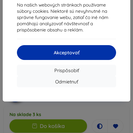
Na našich webových stránkach používame
10 Pro XL (ACS09738)
súbory cookies. Niektoré sú nevyhnutné na
Vhodné pre:
Google Pixel 10 Pro XL
správne fungovanie webu, zatiaľ čo iné nám
pomáhajú analyzovať návštevnosť a
Priehľadný ochranný kryt s hybridnou konštrukciou, Air
prispôsobenie obsahu a reklám.
Cushion technológiou, zvýšenými okrajmi a presnými
výrezmi. Kompatibilný s bezdrôtovým nabíjaním.
Popis a špecifikácia
Akceptovať
23,90 €
21,51 €
Prispôsobiť
Cena bez DPH
17,49 €
Odmietnuť
-10%
Zľava s kupónom
EXTRA10
Do košíka
Na sklade 3 ks
Do košíka