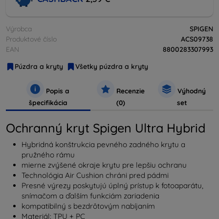
Výrobca
SPIGEN
Produktové číslo
ACS09738
EAN
8800283307993
Púzdra a kryty
Všetky púzdra a kryty
Popis a
Recenzie
Výhodný
špecifikácia
(0)
set
Ochranný kryt Spigen Ultra Hybrid
Hybridná konštrukcia pevného zadného krytu a
pružného rámu
mierne zvýšené okraje krytu pre lepšiu ochranu
Technológia Air Cushion chráni pred pádmi
Presné výrezy poskytujú úplný prístup k fotoaparátu,
snímačom a ďalším funkciám zariadenia
kompatibilný s bezdrôtovým nabíjaním
Materiál: TPU + PC