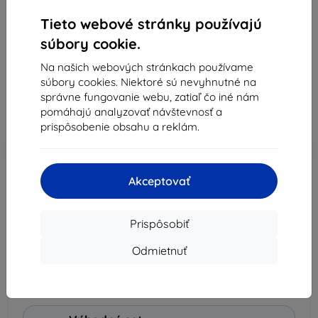
Vhodné pre:
DJI Osmo Action 5 Pro
Tieto webové stránky používajú
Popis a špecifikácia
súbory cookie.
9,90 €
Na našich webových stránkach používame
9,41 €
súbory cookies. Niektoré sú nevyhnutné na
správne fungovanie webu, zatiaľ čo iné nám
pomáhajú analyzovať návštevnosť a
Cena bez DPH
7,65 €
prispôsobenie obsahu a reklám.
-5%
Zľava s kupónom
SMART5
Do košíka
Akceptovať
Na sklade 3 ks
Prispôsobiť
Do košíka
Odmietnuť
Doručenie už 13. augusta
Doprava už od
1,50 €
(Zadarmo od 50,00 €)