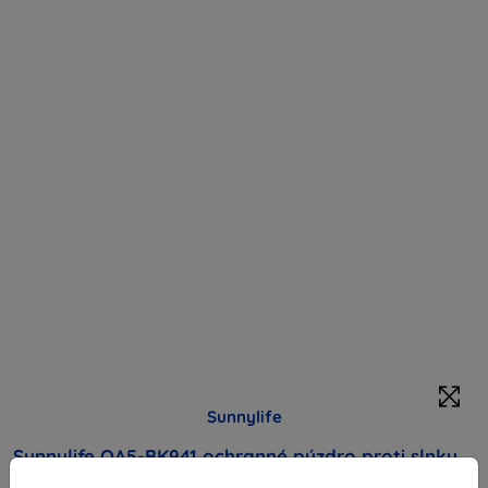
Sunnylife
Sunnylife OA5-BK941 ochranné púzdro proti slnku
pre OSMO ACTION 5 Pro/4/3