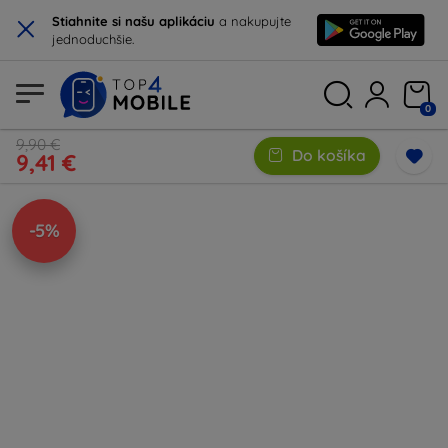
×
Stiahnite si našu aplikáciu
a nakupujte
jednoduchšie.
0
9,90 €
Do košíka
9,41 €
-5%