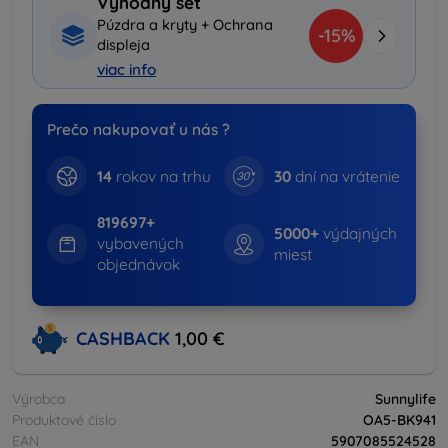
Výhodný set
Púzdra a kryty + Ochrana
-15%
displeja
viac info
Prečo nakupovať u nás ?
14
rokov na trhu
30
dní na vrátenie
819697+
5000+
výdajných
vybavených
miest
objednávok
CASHBACK
1,00 €
Výrobca
Sunnylife
Produktové číslo
OA5-BK941
EAN
5907085524528