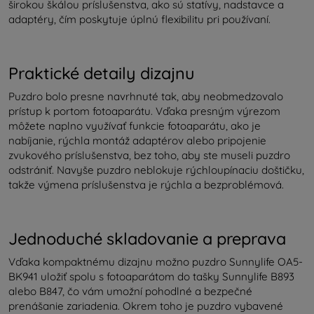
širokou škálou príslušenstva, ako sú statívy, nadstavce a
adaptéry, čím poskytuje úplnú flexibilitu pri používaní.
Praktické detaily dizajnu
Puzdro bolo presne navrhnuté tak, aby neobmedzovalo
prístup k portom fotoaparátu. Vďaka presným výrezom
môžete naplno využívať funkcie fotoaparátu, ako je
nabíjanie, rýchla montáž adaptérov alebo pripojenie
zvukového príslušenstva, bez toho, aby ste museli puzdro
odstrániť. Navyše puzdro neblokuje rýchloupínaciu doštičku,
takže výmena príslušenstva je rýchla a bezproblémová.
Jednoduché skladovanie a preprava
Vďaka kompaktnému dizajnu možno puzdro Sunnylife OA5-
BK941 uložiť spolu s fotoaparátom do tašky Sunnylife B893
alebo B847, čo vám umožní pohodlné a bezpečné
prenášanie zariadenia. Okrem toho je puzdro vybavené