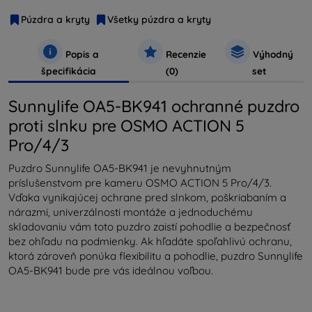
Púzdra a kryty
Všetky púzdra a kryty
Popis a
Recenzie
Výhodný
špecifikácia
(0)
set
Sunnylife OA5-BK941 ochranné puzdro
proti slnku pre OSMO ACTION 5
Pro/4/3
Puzdro Sunnylife OA5-BK941 je nevyhnutným
príslušenstvom pre kameru OSMO ACTION 5 Pro/4/3.
Vďaka vynikajúcej ochrane pred slnkom, poškriabaním a
nárazmi, univerzálnosti montáže a jednoduchému
skladovaniu vám toto puzdro zaistí pohodlie a bezpečnosť
bez ohľadu na podmienky. Ak hľadáte spoľahlivú ochranu,
ktorá zároveň ponúka flexibilitu a pohodlie, puzdro Sunnylife
OA5-BK941 bude pre vás ideálnou voľbou.