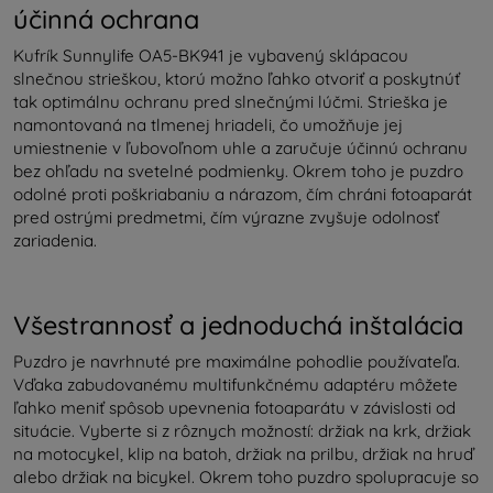
účinná ochrana
Kufrík Sunnylife OA5-BK941 je vybavený sklápacou
slnečnou strieškou, ktorú možno ľahko otvoriť a poskytnúť
tak optimálnu ochranu pred slnečnými lúčmi. Strieška je
namontovaná na tlmenej hriadeli, čo umožňuje jej
umiestnenie v ľubovoľnom uhle a zaručuje účinnú ochranu
bez ohľadu na svetelné podmienky. Okrem toho je puzdro
odolné proti poškriabaniu a nárazom, čím chráni fotoaparát
pred ostrými predmetmi, čím výrazne zvyšuje odolnosť
zariadenia.
Všestrannosť a jednoduchá inštalácia
Puzdro je navrhnuté pre maximálne pohodlie používateľa.
Vďaka zabudovanému multifunkčnému adaptéru môžete
ľahko meniť spôsob upevnenia fotoaparátu v závislosti od
situácie. Vyberte si z rôznych možností: držiak na krk, držiak
na motocykel, klip na batoh, držiak na prilbu, držiak na hruď
alebo držiak na bicykel. Okrem toho puzdro spolupracuje so