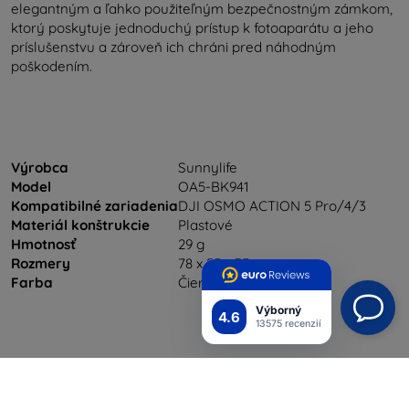
elegantným a ľahko použiteľným bezpečnostným zámkom,
ktorý poskytuje jednoduchý prístup k fotoaparátu a jeho
príslušenstvu a zároveň ich chráni pred náhodným
poškodením.
Výrobca
Sunnylife
Model
OA5-BK941
Kompatibilné zariadenia
DJI OSMO ACTION 5 Pro/4/3
Materiál konštrukcie
Plastové
Hmotnosť
29 g
Rozmery
78 x 55 x 35 mm
Farba
Čierna
Výborný
4.6
13575 recenzií