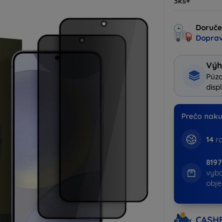
3ks+
Doruče
Doprav
Výh
Púzd
disp
Prečo naku
14
ro
819
vyb
obj
CASH