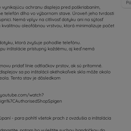
Po
je vynikajúcu ochranu displeja pred poškriabaním,
e telefón dlho vo výbornom stave. Úroveň jeho tvrdosti
nici. Nemá vplyv na citlivosť dotyku ani na sýtosť
 kvalitnou oleofóbnou vrstvou, ktorá minimalizuje počet
dotyku, ktorá zvyšuje pohodlie telefónu.
u inštalácie prístupný každému, aj keď nemá
 znovu pridať línie odtlačkov prstov, ak sú prítomné.
displejov sa po inštalácii akéhokoľvek skla môže okolo
eola. Tento stav je dôsledkom
.youtube.com/watch?
ign%7CAuthorisedShopSpigen
úpaní - para pohltí všetok prach z ovzdušia a inštalácia
odmastite, potom ho vyleštite suchou handričkou do