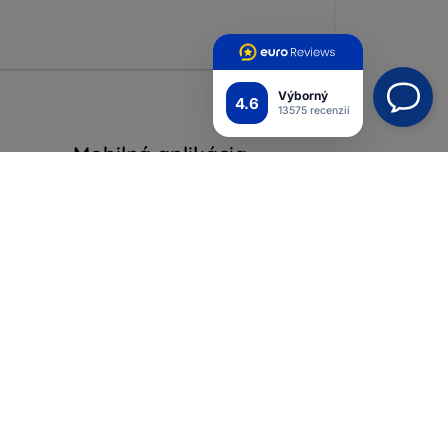
Výborný
4.6
13575 recenzií
Mobilná aplikácia
Pripojte sa k nám
ých
iadok
ienky