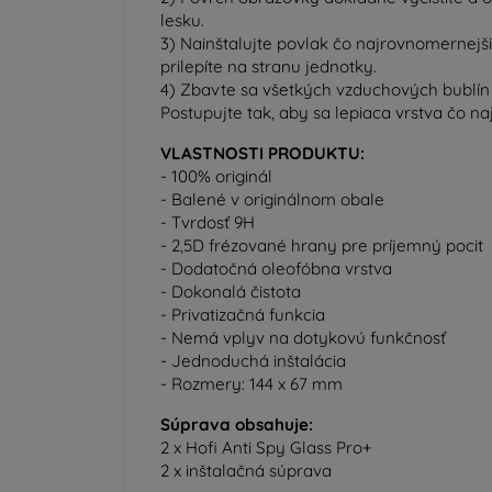
lesku.
3) Nainštalujte povlak čo najrovnomernejš
prilepíte na stranu jednotky.
4) Zbavte sa všetkých vzduchových bublín
Postupujte tak, aby sa lepiaca vrstva čo na
VLASTNOSTI PRODUKTU:
- 100% originál
- Balené v originálnom obale
- Tvrdosť 9H
- 2,5D frézované hrany pre príjemný pocit
- Dodatočná oleofóbna vrstva
- Dokonalá čistota
- Privatizačná funkcia
- Nemá vplyv na dotykovú funkčnosť
- Jednoduchá inštalácia
- Rozmery: 144 x 67 mm
Súprava obsahuje:
2 x Hofi Anti Spy Glass Pro+
2 x inštalačná súprava