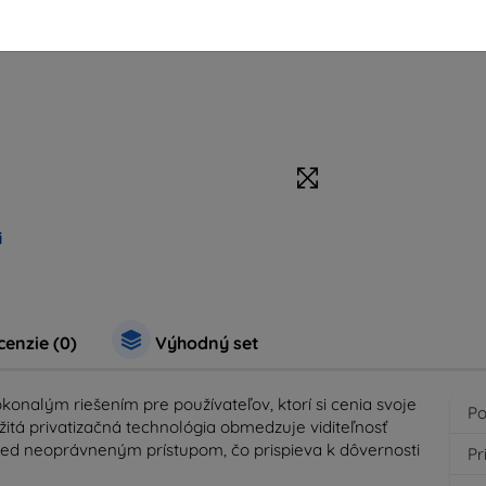
i
enzie (0)
Výhodný set
konalým riešením pre používateľov, ktorí si cenia svoje
Po
itá privatizačná technológia obmedzuje viditeľnosť
red neoprávneným prístupom, čo prispieva k dôvernosti
Pr