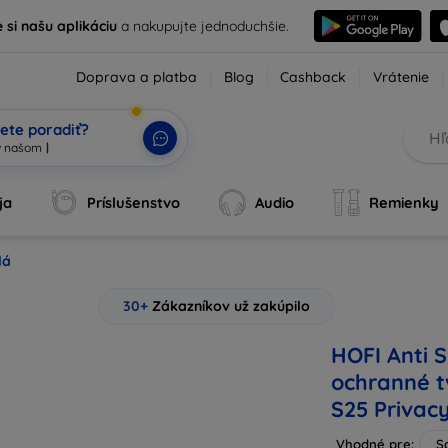
e si našu aplikáciu
a nakupujte jednoduchšie.
Doprava a platba
Blog
Cashback
Vrátenie
ete poradiť?
ja
Príslušenstvo
Audio
Remienky
lá
30+
Zákazníkov už zakúpilo
HOFI Anti 
ochranné t
S25 Privac
Vhodné pre:
S