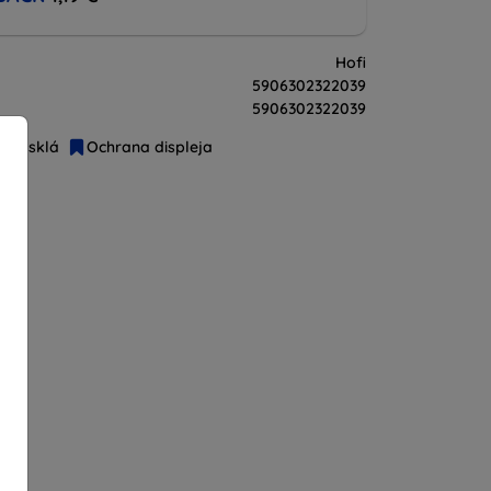
Hofi
5906302322039
5906302322039
ené sklá
Ochrana displeja