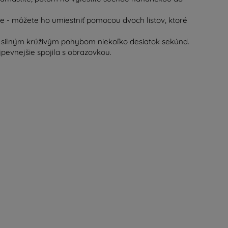
ie - môžete ho umiestniť pomocou dvoch listov, ktoré
 silným krúživým pohybom niekoľko desiatok sekúnd.
jpevnejšie spojila s obrazovkou.