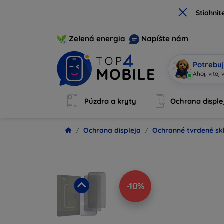
×
Stiahnit
Zelená energia
Napíšte nám
Potrebuj
Som Mob
|
Púzdra a kryty
Ochrana disple
Ochrana displeja
Ochranné tvrdené sk
-10%