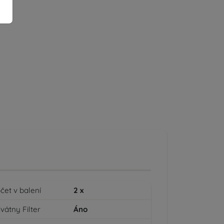
čet v balení
2
x
ivátny Filter
Áno