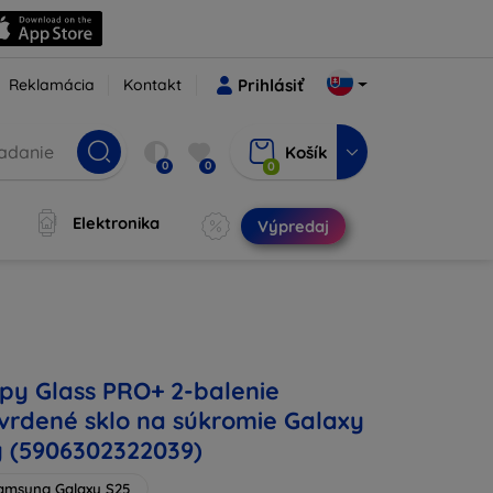
Reklamácia
Kontakt
Prihlásiť
Košík
0
0
0
Elektronika
Výpredaj
Spy Glass PRO+ 2-balenie
vrdené sklo na súkromie Galaxy
y (5906302322039)
amsung Galaxy S25