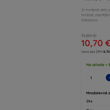
2× tvrdené sklo 
tvrdosť, oleofób
inštalácia
11,89 €
10,70 
Cena bez DPH
8,70
Na sklade > 5
Množstevné 
2ks