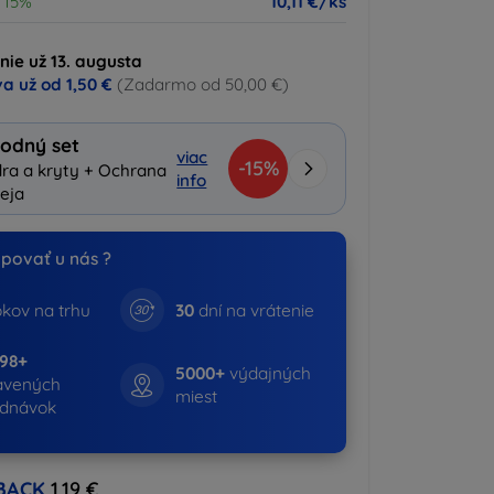
15%
10,11 €/ks
nie už 13. augusta
a už od
1,50 €
(Zadarmo od 50,00 €)
odný set
viac
-15%
ra a kryty + Ochrana
info
leja
povať u nás ?
kov na trhu
30
dní na vrátenie
798+
5000+
výdajných
avených
miest
ednávok
BACK
1,19 €