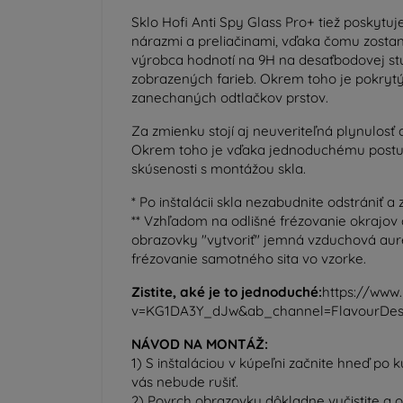
Sklo Hofi Anti Spy Glass Pro+ tiež poskytu
nárazmi a preliačinami, vďaka čomu zostan
výrobca hodnotí na 9H na desaťbodovej stup
zobrazených farieb. Okrem toho je pokrytý
zanechaných odtlačkov prstov.
Za zmienku stojí aj neuveriteľná plynulosť 
Okrem toho je vďaka jednoduchému postup
skúsenosti s montážou skla.
* Po inštalácii skla nezabudnite odstrániť a
** Vzhľadom na odlišné frézovanie okrajov 
obrazovky "vytvoriť" jemná vzduchová aur
frézovanie samotného sita vo vzorke.
Zistite, aké je to jednoduché:
https://www
v=KG1DA3Y_dJw&ab_channel=FlavourDes
NÁVOD NA MONTÁŽ:
1) S inštaláciou v kúpeľni začnite hneď po k
vás nebude rušiť.
2) Povrch obrazovky dôkladne vyčistite a 