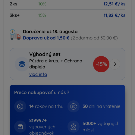
2ks
10%
12,51 €/ks
3ks+
15%
11,82 €/ks
Doručenie už 18. augusta
Doprava už od
1,50 €
(Zadarmo od 50,00 €)
Výhodný set
Púzdra a kryty + Ochrana
-15%
displeja
viac info
Prečo nakupovať u nás ?
14
rokov na trhu
30
dní na vrátenie
819997+
5000+
výdajných
vybavených
miest
objednávok