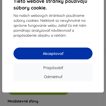
Tieto webové stránky používajú
Vhodné pre:
Lenovo Legion Go
súbory cookie.
Popis a špecifikácia
Na našich webových stránkach používame
súbory cookies. Niektoré sú nevyhnutné na
13,90 €
správne fungovanie webu, zatiaľ čo iné nám
12,51 €
pomáhajú analyzovať návštevnosť a
prispôsobenie obsahu a reklám.
Cena bez DPH
10,17 €
-10%
Zľava s kupónom
EXTRA10
Do košíka
Akceptovať
Externý sklad > 5 ks
Prispôsobiť
-
+
Odmietnuť
Do košíka
Množstevné zľavy