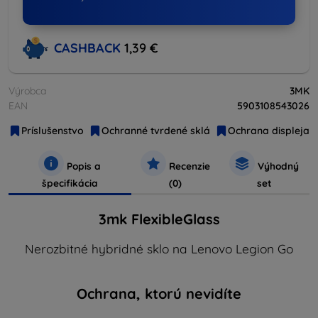
CASHBACK
1,39 €
Výrobca
3MK
EAN
5903108543026
Príslušenstvo
Ochranné tvrdené sklá
Ochrana displeja
Popis a
Recenzie
Výhodný
špecifikácia
(0)
set
3mk FlexibleGlass
Nerozbitné hybridné sklo na Lenovo Legion Go
Ochrana, ktorú nevidíte