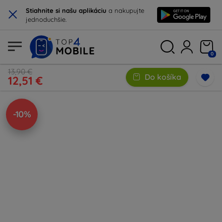
×
Stiahnite si našu aplikáciu
a nakupujte
jednoduchšie.
0
13,90 €
Do košíka
12,51 €
-10%