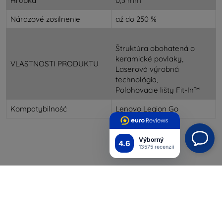
Hrúbka
0,3 mm
Nárazové zosilnenie
až do 250 %
Štruktúra obohatená o
keramické povlaky,
VLASTNOSTI PRODUKTU
Laserová výrobná
technológia,
Polohovacie lišty Fit-In™
Kompatybilność
Lenovo Legion Go
Výborný
4.6
13575 recenzií
Shield-Sk s.r.o.
Ulica Rudolfa Mocka 3750/2A