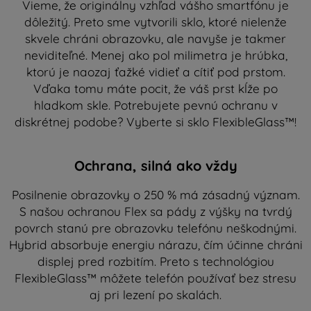
Vieme, že originálny vzhľad vášho smartfónu je
dôležitý. Preto sme vytvorili sklo, ktoré nielenže
skvele chráni obrazovku, ale navyše je takmer
neviditeľné. Menej ako pol milimetra je hrúbka,
ktorú je naozaj ťažké vidieť a cítiť pod prstom.
Vďaka tomu máte pocit, že váš prst kĺže po
hladkom skle. Potrebujete pevnú ochranu v
diskrétnej podobe? Vyberte si sklo FlexibleGlass™!
Ochrana, silná ako vždy
Posilnenie obrazovky o 250 % má zásadný význam.
S našou ochranou Flex sa pády z výšky na tvrdý
povrch stanú pre obrazovku telefónu neškodnými.
Hybrid absorbuje energiu nárazu, čím účinne chráni
displej pred rozbitím. Preto s technológiou
FlexibleGlass™ môžete telefón používať bez stresu
aj pri lezení po skalách.