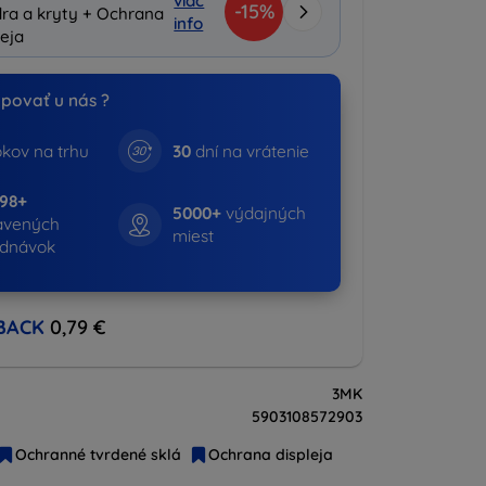
viac
-15%
ra a kryty + Ochrana
info
leja
povať u nás ?
kov na trhu
30
dní na vrátenie
798+
5000+
výdajných
avených
miest
ednávok
BACK
0,79 €
3MK
5903108572903
Ochranné tvrdené sklá
Ochrana displeja