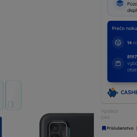
Púzd
disp
Prečo naku
14
ro
819
vyb
obj
CASH
Výrobca
EAN
Príslušenstvo