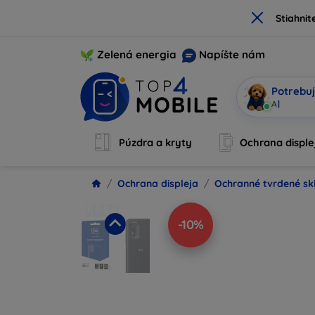
×
Stiahnit
Zelená energia
Napíšte nám
Potrebuj
Som Mobi, 
Púzdra a kryty
Ochrana disple
Ochrana displeja
Ochranné tvrdené sk
-10%