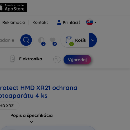
Reklamácia
Kontakt
Prihlásiť
Košík
0
0
0
Elektronika
Výpredaj
rotect HMD XR21 ochrana
fotoaparátu 4 ks
MD XR21
Popis a špecifikácia