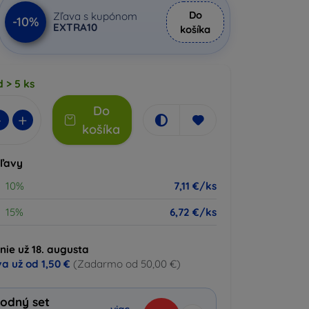
Do
Zľava s kupónom
-10%
EXTRA10
košíka
 > 5 ks
Do
-
+
košíka
zľavy
10%
7,11 €/ks
15%
6,72 €/ks
nie už 18. augusta
a už od
1,50 €
(Zadarmo od 50,00 €)
odný set