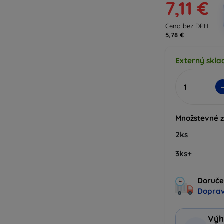
7,11 €
Cena bez DPH
5,78 €
Externý sklad
Množstevné 
2ks
3ks+
Doruče
Doprav
Výh