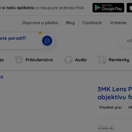
e si našu aplikáciu
a nakupujte jednoduchšie.
Doprava a platba
Blog
Cashback
Vrátenie
ete poradiť?
tvoj
|
ja
Príslušenstvo
Audio
Remienky
lá
3MK Lens P
objektívu 
Vhodné pre:
H
7,90 €