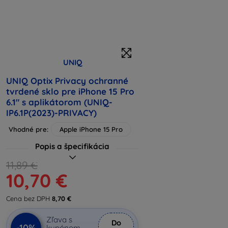
UNIQ
UNIQ Optix Privacy ochranné
tvrdené sklo pre iPhone 15 Pro
6.1" s aplikátorom (UNIQ-
IP6.1P(2023)-PRIVACY)
Vhodné pre:
Apple iPhone 15 Pro
Popis a špecifikácia
11,89 €
10,70 €
Cena bez DPH
8,70 €
Zľava s
Do
-10%
kupónom