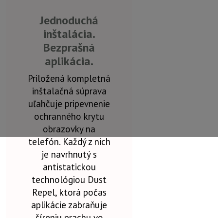
Jednoduchá
inštalácia.
Bezprašná
aplikácia.
Priložená kompletná
inštalačná súprava
uľahčuje pripevnenie
ochranného krytu
obrazovky na
telefón. Každý z nich
je navrhnutý s
antistatickou
technológiou Dust
Repel, ktorá počas
aplikácie zabraňuje
šíreniu prachu vo