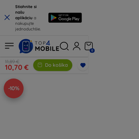
Stiahnite si
×
našu
aplikáciu
a
nakupujte
jednoduchšie.
0
11,89 €
Do košíka
10,70 €
-10%