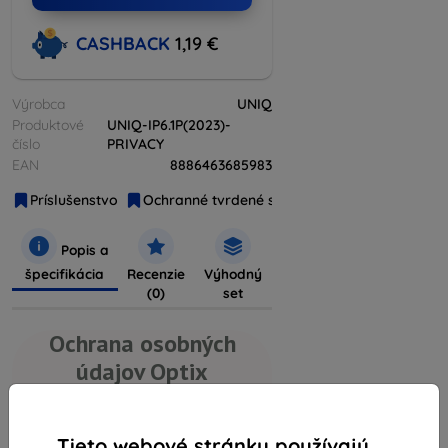
CASHBACK
1,19 €
Výrobca
UNIQ
Produktové
UNIQ-IP6.1P(2023)-
číslo
PRIVACY
EAN
8886463685983
Príslušenstvo
Ochranné tvrdené sklá
Ochrana displeja
Popis a
špecifikácia
Recenzie
Výhodný
(0)
set
Ochrana osobných
údajov Optix
Ochrana pred
poškriabaním,
Tieto webové stránky používajú