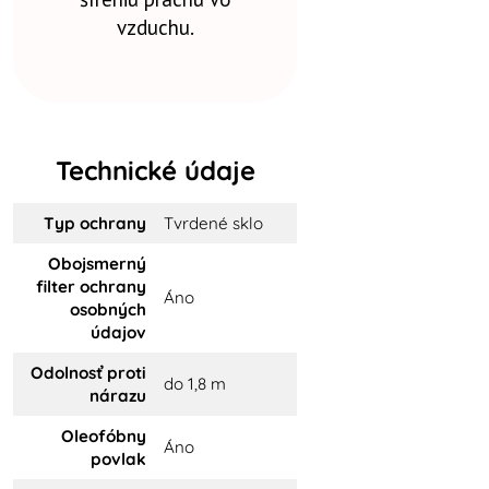
vzduchu.
Technické údaje
Typ ochrany
Tvrdené sklo
Obojsmerný
filter ochrany
Áno
osobných
údajov
Odolnosť proti
do 1,8 m
nárazu
Oleofóbny
Áno
povlak