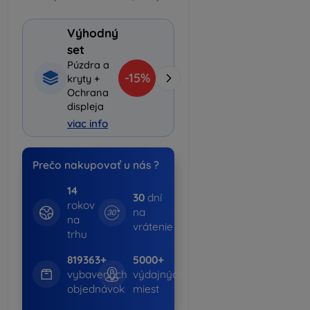
Výhodný
set
Púzdra a
-15%
kryty +
Ochrana
displeja
viac info
Prečo nakupovať u nás ?
14
30
dní
rokov
na
na
vrátenie
trhu
819363+
5000+
vybavených
výdajných
objednávok
miest