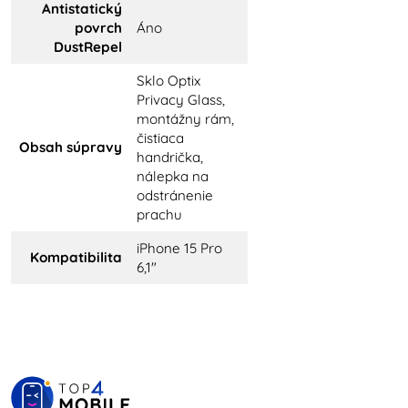
Antistatický
povrch
Áno
DustRepel
Sklo Optix
Privacy Glass,
montážny rám,
čistiaca
Obsah súpravy
handrička,
nálepka na
odstránenie
prachu
iPhone 15 Pro
Kompatibilita
6,1"