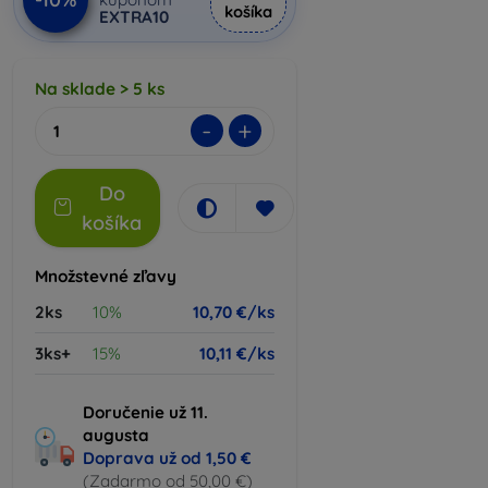
košíka
EXTRA10
Na sklade > 5 ks
-
+
Do
košíka
Množstevné zľavy
2ks
10%
10,70 €/ks
3ks+
15%
10,11 €/ks
Doručenie už 11.
augusta
Doprava už od
1,50 €
(Zadarmo od 50,00 €)