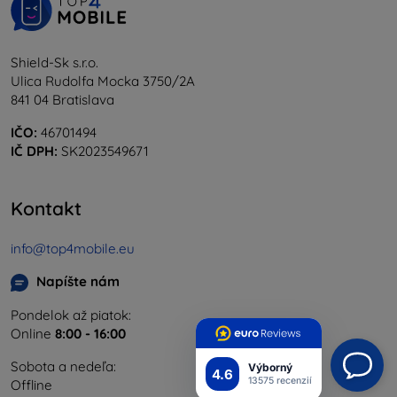
Shield-Sk s.r.o.
Ulica Rudolfa Mocka 3750/2A
841 04 Bratislava
IČO:
46701494
IČ DPH:
SK2023549671
Kontakt
info@top4mobile.eu
Napíšte nám
Pondelok až piatok:
Online
8:00 - 16:00
Sobota a nedeľa:
Výborný
4.6
13575 recenzií
Offline