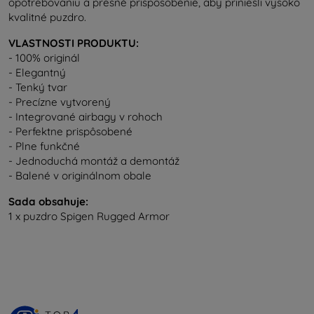
opotrebovaniu a presné prispôsobenie, aby priniesli vysoko
kvalitné puzdro.
VLASTNOSTI PRODUKTU:
- 100% originál
- Elegantný
- Tenký tvar
- Precízne vytvorený
- Integrované airbagy v rohoch
- Perfektne prispôsobené
- Plne funkčné
- Jednoduchá montáž a demontáž
- Balené v originálnom obale
Sada obsahuje:
1 x puzdro Spigen Rugged Armor