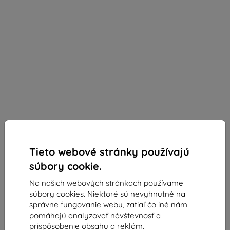
Tieto webové stránky používajú
súbory cookie.
Na našich webových stránkach používame
súbory cookies. Niektoré sú nevyhnutné na
správne fungovanie webu, zatiaľ čo iné nám
Kryt SPIGEN RUGGED ARMOR
1x
pomáhajú analyzovať návštevnosť a
GOOGLE PIXEL 4A MATTE BLACK
prispôsobenie obsahu a reklám.