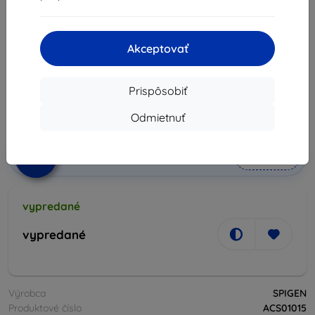
(ACS01015)
Vhodné pre:
Google Pixel 4A
Akceptovať
Popis a špecifikácia
18,35 €
16,52 €
Prispôsobiť
Odmietnuť
Cena bez DPH
13,43 €
-10%
Zľava s kupónom
EXTRA10
Do košíka
vypredané
vypredané
Výrobca
SPIGEN
Produktové číslo
ACS01015