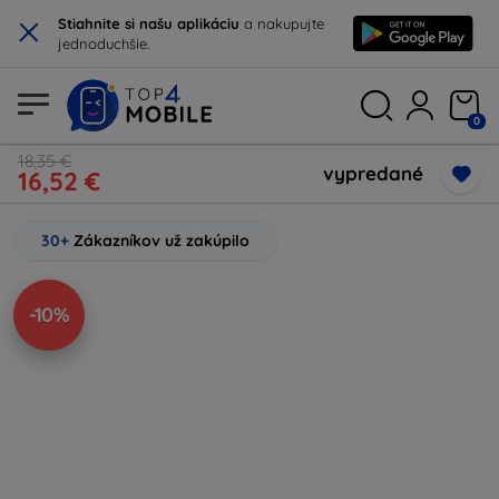
×
Stiahnite si našu aplikáciu
a nakupujte
jednoduchšie.
0
18,35 €
vypredané
16,52 €
30+
Zákazníkov už zakúpilo
-10%