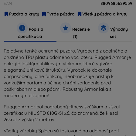
EAN
8809685629559
Púzdra a kryty
Tvrdé púzdra
Všetky púzdra a kryty
Popis a
Recenzie
Výhodný
špecifikácia
(1)
set
Relatívne tenké ochranné puzdro. Vyrobené z odolného a
pružného TPU plastu odolného voči oteru. Rugged Armor je
pokrytá lesklým uhlíkovým vláknom, ktoré vytvára
elegantnú uhlíkovú štruktúru. Výrobok je dokonale
prispôsobený, plne funkčný, neobmedzuje prístup k
vonkajším portom a účinne chráni zariadenie pred
poškriabaním alebo pádmi. Robustný Armor láka s
moderným dizajnom!
Rugged Armor bol podrobený fitness skúškam a získal
certifikáciu MIL STD 810G-516.6, čo znamená, že klesol
26krát z výšky 2 metrov.
Všetky výrobky Spigen sú testované na odolnosť proti