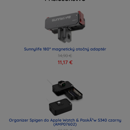
Sunnylife 180° magnetický otočný adaptér
14,90 €
11,17 €
Organizer Spigen do Apple Watch & PaskÃ³w S340 czarny
(AMP07602)