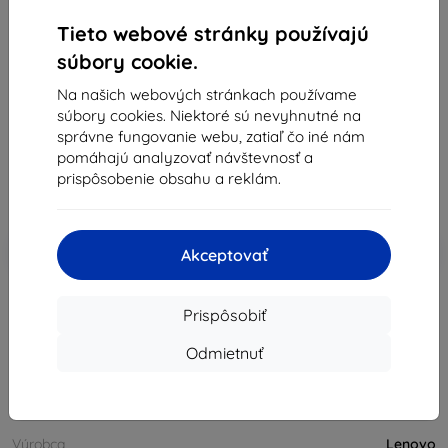
Tieto webové stránky používajú
Kúpte si toto zariadenie a získajte
25% zľavu
na
všetko príslušenstvo k nemu!
súbory cookie.
Na našich webových stránkach používame
Popis a špecifikácia
súbory cookies. Niektoré sú nevyhnutné na
146,47 €
správne fungovanie webu, zatiaľ čo iné nám
131,82 €
pomáhajú analyzovať návštevnosť a
prispôsobenie obsahu a reklám.
Cena bez DPH
107,17 €
-10%
Zľava s kupónom
EXTRA10
Do košíka
Akceptovať
Prispôsobiť
vypredané
Odmietnuť
vypredané
Výrobca
Lenovo