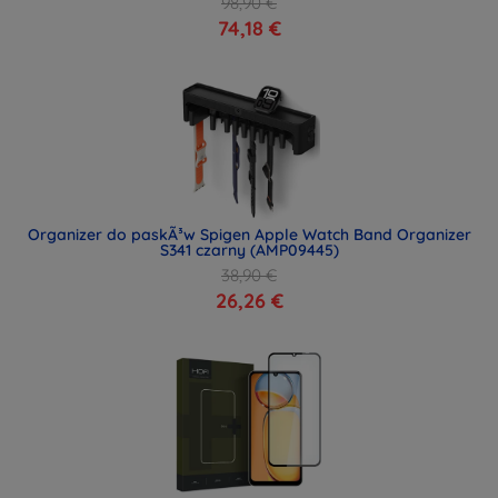
98,90 €
74,18 €
Organizer do paskÃ³w Spigen Apple Watch Band Organizer
S341 czarny (AMP09445)
38,90 €
26,26 €