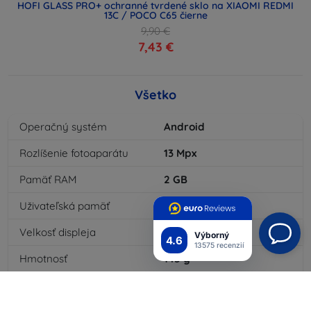
HOFI GLASS PRO+ ochranné tvrdené sklo na XIAOMI REDMI
13C / POCO C65 čierne
9,90 €
7,43 €
Všetko
Operačný systém
Android
Rozlíšenie fotoaparátu
13
Mpx
Pamäť RAM
2
GB
Uživateľská pamäť
16
GB
Velkosť displeja
5
"
Výborný
4.6
13575 recenzií
Hmotnosť
145
g
Počet jadier procesora
8
x