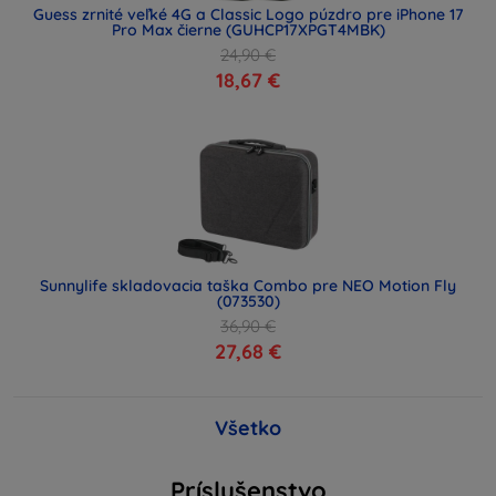
Guess zrnité veľké 4G a Classic Logo púzdro pre iPhone 17
Pro Max čierne (GUHCP17XPGT4MBK)
24,90 €
18,67 €
Sunnylife skladovacia taška Combo pre NEO Motion Fly
(073530)
36,90 €
27,68 €
Všetko
Príslušenstvo