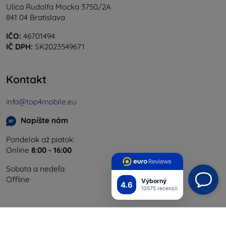
Ulica Rudolfa Mocka 3750/2A
841 04 Bratislava
IČO:
46701494
IČ DPH:
SK2023549671
Kontakt
info@top4mobile.eu
Napíšte nám
Pondelok až piatok:
Online
8:00 - 16:00
Sobota a nedeľa:
Offline
Výborný
4.6
13575 recenzií
Nakupovanie