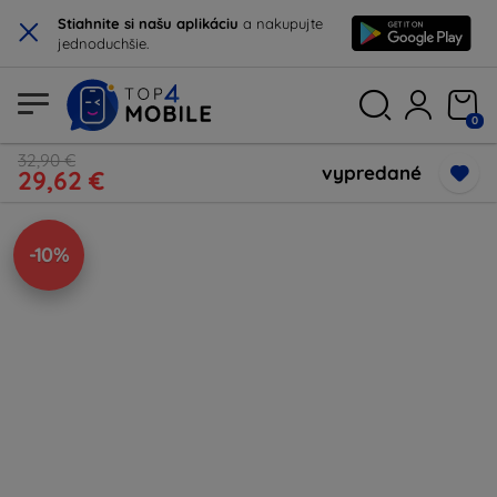
×
Stiahnite si našu aplikáciu
a nakupujte
jednoduchšie.
0
32,90 €
vypredané
29,62 €
-10%