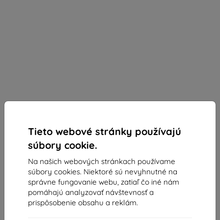
Tieto webové stránky používajú
súbory cookie.
Red Bull
Na našich webových stránkach používame
Red Bull silikónové púzdro s červeným krúžkom
súbory cookies. Niektoré sú nevyhnutné na
MagSafe pre iPhone 16 Pro námornícka modrá
správne fungovanie webu, zatiaľ čo iné nám
(RBHMP16L24SIILVR)
pomáhajú analyzovať návštevnosť a
Vhodné pre:
Apple iPhone 16 Pro
prispôsobenie obsahu a reklám.
Popis a špecifikácia