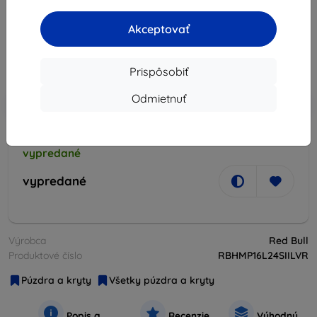
32,90 €
Akceptovať
29,62 €
Cena bez DPH
24,08 €
Prispôsobiť
Odmietnuť
-10%
Zľava s kupónom
EXTRA10
Do košíka
vypredané
vypredané
Výrobca
Red Bull
Produktové číslo
RBHMP16L24SIILVR
Púzdra a kryty
Všetky púzdra a kryty
Popis a
Recenzie
Výhodný