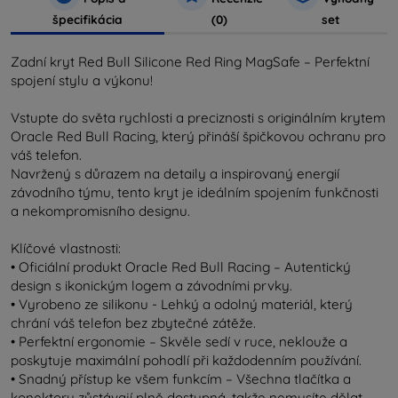
špecifikácia
(0)
set
Zadní kryt Red Bull Silicone Red Ring MagSafe – Perfektní
spojení stylu a výkonu!
Vstupte do světa rychlosti a preciznosti s originálním krytem
Oracle Red Bull Racing, který přináší špičkovou ochranu pro
váš telefon.
Navržený s důrazem na detaily a inspirovaný energií
závodního týmu, tento kryt je ideálním spojením funkčnosti
a nekompromisního designu.
Klíčové vlastnosti:
• Oficiální produkt Oracle Red Bull Racing – Autentický
design s ikonickým logem a závodními prvky.
• Vyrobeno ze silikonu - Lehký a odolný materiál, který
chrání váš telefon bez zbytečné zátěže.
• Perfektní ergonomie – Skvěle sedí v ruce, neklouže a
poskytuje maximální pohodlí při každodenním používání.
• Snadný přístup ke všem funkcím – Všechna tlačítka a
konektory zůstávají plně dostupná, takže nemusíte dělat