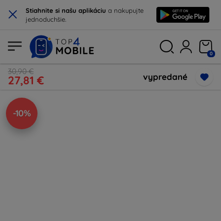
×
Stiahnite si našu aplikáciu
a nakupujte
jednoduchšie.
0
30,90 €
vypredané
27,81 €
-10%