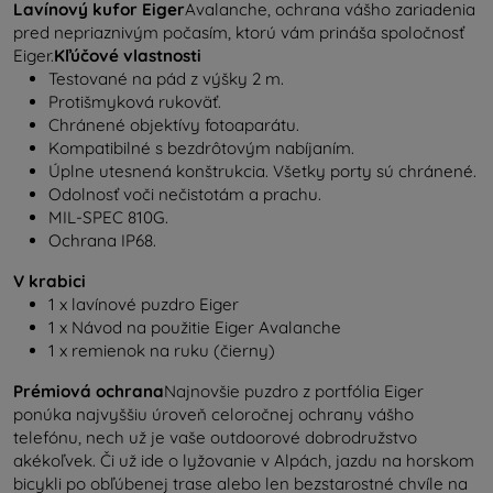
Lavínový kufor Eiger
Avalanche, ochrana vášho zariadenia
pred nepriaznivým počasím, ktorú vám prináša spoločnosť
Eiger.
Kľúčové vlastnosti
Testované na pád z výšky 2 m.
Protišmyková rukoväť.
Chránené objektívy fotoaparátu.
Kompatibilné s bezdrôtovým nabíjaním.
Úplne utesnená konštrukcia. Všetky porty sú chránené.
Odolnosť voči nečistotám a prachu.
MIL-SPEC 810G.
Ochrana IP68.
V krabici
1 x lavínové puzdro Eiger
1 x Návod na použitie Eiger Avalanche
1 x remienok na ruku (čierny)
Prémiová ochrana
Najnovšie puzdro z portfólia Eiger
ponúka najvyššiu úroveň celoročnej ochrany vášho
telefónu, nech už je vaše outdoorové dobrodružstvo
akékoľvek. Či už ide o lyžovanie v Alpách, jazdu na horskom
bicykli po obľúbenej trase alebo len bezstarostné chvíle na