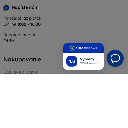
Napíšte nám
Pondelok až piatok:
Online
8:00 - 16:00
Sobota a nedeľa:
Offline
Nakupovanie
Výborný
4.6
13574 recenzií
Doprava a platba
Blog
Cashback
Vrátenie
Reklamácia
Kontakt