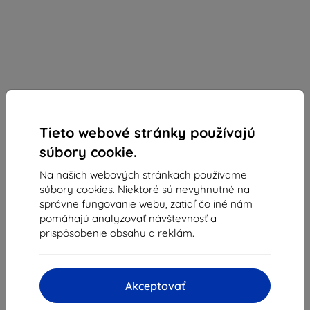
Tieto webové stránky používajú
súbory cookie.
Eiger Glass
Na našich webových stránkach používame
súbory cookies. Niektoré sú nevyhnutné na
Eiger Avalanche obal pre iPhone 16 Plus v čiernej
správne fungovanie webu, zatiaľ čo iné nám
farbe
pomáhajú analyzovať návštevnosť a
Vhodné pre:
Apple iPhone 16 Plus
prispôsobenie obsahu a reklám.
Popis a špecifikácia
30,90 €
Akceptovať
27,81 €