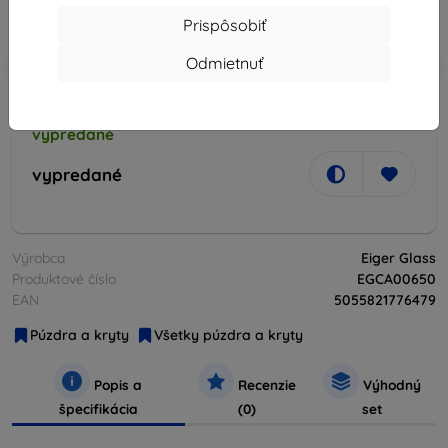
Cena bez DPH
22,61 €
Prispôsobiť
-10%
Odmietnuť
Zľava s kupónom
EXTRA10
Do košíka
vypredané
vypredané
Výrobca
Eiger Glass
Produktové číslo
EGCA00650
EAN
5055821776479
Púzdra a kryty
Všetky púzdra a kryty
Popis a
Recenzie
Výhodný
špecifikácia
(0)
set