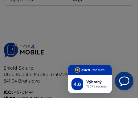
Shield-Sk s.r.o.
Ulica Rudolfa Mocka 3750/2A
841 04 Bratislava
Výborný
4.6
13575 recenzií
IČO:
46701494
IČ DPH:
SK2023549671
Kontakt
info@top4mobile.eu