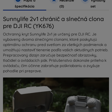
Popis a
Recenzie
Výhodný
špecifikácia
(0)
set
Sunnylife 2v1 chránič a slnečná clona
pre DJI RC (YK676)
Ochranný kryt Sunnylife 2v1 je určený pre DJI RC. Je
vybavený dvoma slnečnými clonami, ktoré poskytujú
optimálnu ochranu pred svetlom za všetkých podmienok a
umožňujú nastaviť tienenie podľa vašich aktuálnych potrieb.
Prepracovaný dizajn zaručuje bezpečnosť obrazovky,
tlačidiel a ovládacích pák. Príslušenstvo dokonale prilieha k
ovládaču, čím účinne zabraňuje poškriabaniu a zvyšuje
pohodlie pri preprave.