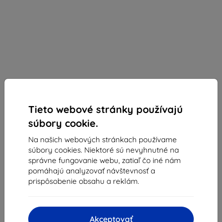
Tieto webové stránky používajú
Sunnylife
súbory cookie.
Sunnylife clona slnečného svetla pre DJI RC
Na našich webových stránkach používame
(YK676)
súbory cookies. Niektoré sú nevyhnutné na
Vhodné pre:
DJI RC
správne fungovanie webu, zatiaľ čo iné nám
pomáhajú analyzovať návštevnosť a
2v1 ochranný kryt a slnečná clona pre DJI RC —
prispôsobenie obsahu a reklám.
nastaviteľné tienenie, ochrana obrazovky, tlačidiel a páčok,
priliehavé prevedenie proti poškriabaniu
Popis a špecifikácia
Akceptovať