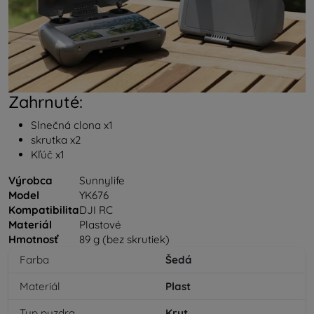
Zahrnuté:
Slnečná clona x1
skrutka x2
Kľúč x1
Výrobca
Sunnylife
Model
YK676
Kompatibilita
DJI RC
Materiál
Plastové
Hmotnosť
89 g (bez skrutiek)
Farba
Šedá
Materiál
Plast
Typ puzdra
Kryt