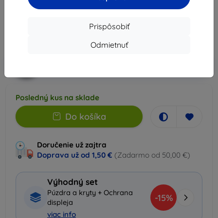
11,89 €
11,30 €
Prispôsobiť
Cena bez DPH
9,19 €
Odmietnuť
-5%
Zľava s kupónom
SMART5
Do košíka
Posledný kus na sklade
Do košíka
Doručenie už zajtra
Doprava už od
1,50 €
(Zadarmo od 50,00 €)
Výhodný set
Púzdra a kryty + Ochrana
-15%
displeja
viac info