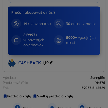
Prečo nakupovať u nás ?
14
rokov na trhu
30
dní na vrátenie
819997+
5000+
výdajných
vybavených
miest
objednávok
CASHBACK
1,19 €
Výrobca
Sunnylife
Produktové číslo
YK676
EAN
5905316148529
Púzdra a kryty
Všetky púzdra a kryty