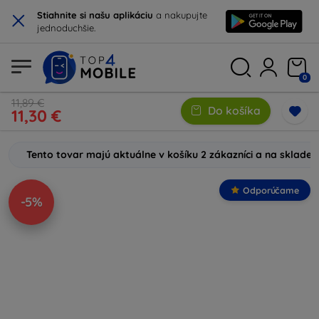
×
Stiahnite si našu aplikáciu
a nakupujte
jednoduchšie.
0
11,89 €
Do košíka
11,30 €
Tento tovar majú aktuálne v košíku 2 zákazníci a na sklade
Odporúčame
-5%