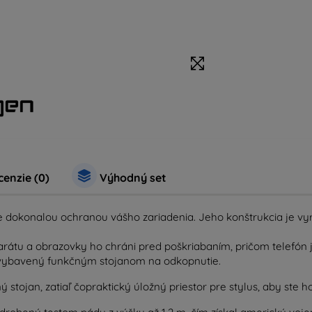
enzie (0)
Výhodný set
e dokonalou ochranou vášho zariadenia. Jeho konštrukcia je vy
rátu a obrazovky ho chráni pred poškriabaním, pričom telefón 
je vybavený funkčným stojanom na odkopnutie.
 stojan, zatiaľ čo
praktický úložný priestor pre stylus, aby ste h