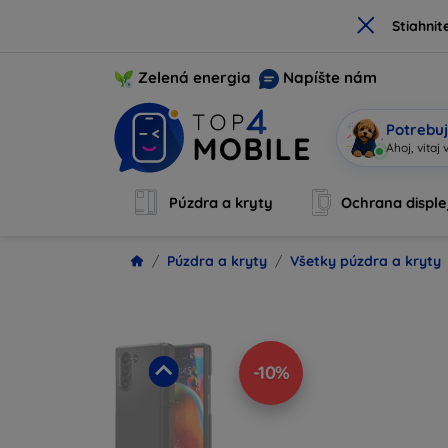
×
Stiahnit
Zelená energia
Napíšte nám
Potrebuj
|
Púzdra a kryty
Ochrana disple
Púzdra a kryty
Všetky púzdra a kryty
-10%