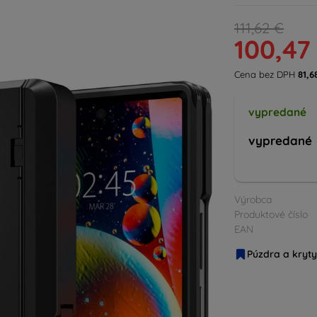
111,62 €
100,47
Cena bez DPH
81,6
vypredané
vypredané
Výrobca
Produktové číslo
EAN
Púzdra a kryty