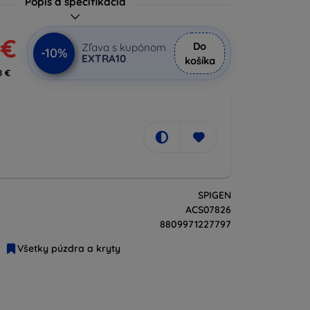
Popis a špecifikácia
 €
Do
Zľava s kupónom
-10%
EXTRA10
košíka
8 €
SPIGEN
ACS07826
8809971227797
Všetky púzdra a kryty