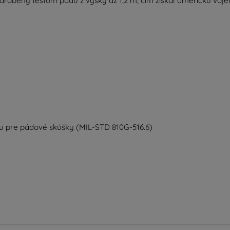
podrobený testom pádu z výšky až 1,2 m, čím získal americkú vojen
du pre pádové skúšky (MIL-STD 810G-516.6)