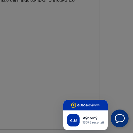
skú certifikáciu.
MIL-STD 810G-516.6
.
Výborný
4.6
13575 recenzií