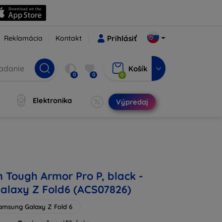
Reklamácia
Kontakt
Prihlásiť
Košík
0
0
0
Elektronika
Výpredaj
n Tough Armor Pro P, black -
laxy Z Fold6 (ACS07826)
amsung Galaxy Z Fold 6