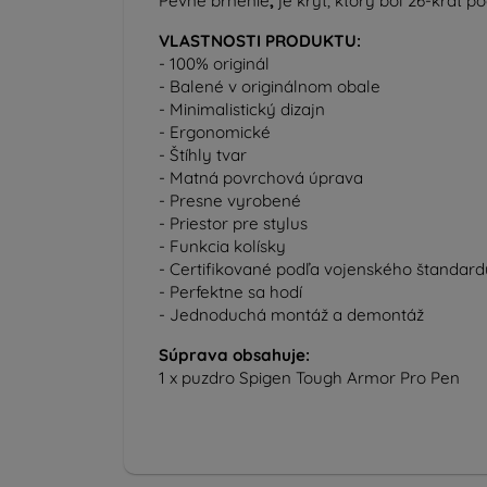
Pevné brnenie
,
je kryt, ktorý bol 26-krát 
VLASTNOSTI PRODUKTU:
- 100% originál
- Balené v originálnom obale
- Minimalistický dizajn
- Ergonomické
- Štíhly tvar
- Matná povrchová úprava
- Presne vyrobené
- Priestor pre stylus
- Funkcia kolísky
- Certifikované podľa vojenského štandar
- Perfektne sa hodí
- Jednoduchá montáž a demontáž
Súprava obsahuje:
1 x puzdro Spigen Tough Armor Pro Pen