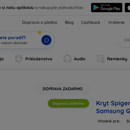
e si našu aplikáciu
a nakupujte jednoduchšie.
Doprava a platba
Blog
Cashback
Vrátenie
ete poradiť?
ja
Príslušenstvo
Audio
Remienky
DOPRAVA ZADARMO
Kryt Spige
Doprava zadarmo
Samsung Ga
Vhodné pre:
S