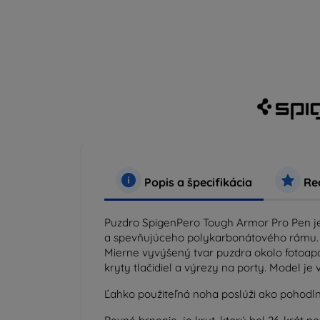
Popis a špecifikácia
Rec
Puzdro Spigen
Pero Tough Armor Pro Pen
j
a spevňujúceho polykarbonátového rámu.
Mierne vyvýšený tvar puzdra okolo fotoapa
kryty tlačidiel a výrezy na porty. Model 
Ľahko použiteľná noha poslúži ako pohodlný