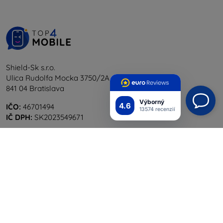
Shield-Sk s.r.o.
Ulica Rudolfa Mocka 3750/2A
841 04 Bratislava
Výborný
4.6
IČO:
46701494
13574 recenzií
IČ DPH:
SK2023549671
Kontakt
info@top4mobile.eu
Napíšte nám
Pondelok až piatok:
Online
8:00 - 16:00