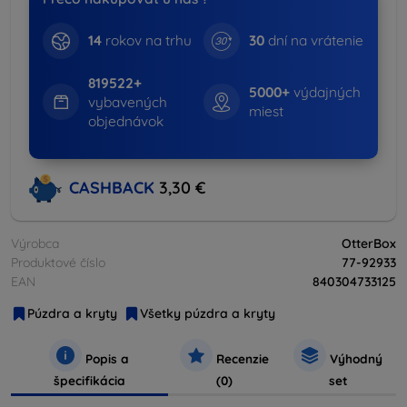
14
rokov na trhu
30
dní na vrátenie
819522+
5000+
výdajných
vybavených
miest
objednávok
CASHBACK
3,30 €
Výrobca
OtterBox
Produktové číslo
77-92933
EAN
840304733125
Púzdra a kryty
Všetky púzdra a kryty
Popis a
Recenzie
Výhodný
špecifikácia
(0)
set