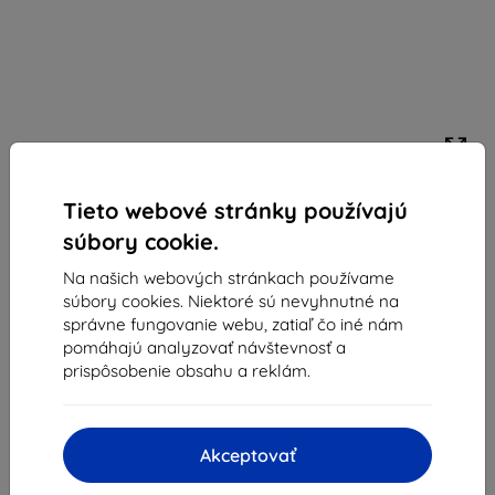
Tieto webové stránky používajú
Otterbox OB SYMMETRY MAGSAFE
IPHONE/17E/16E/15/14/13 BLUETIFUL-BLUE (77-
súbory cookie.
92933)
Na našich webových stránkach používame
Vhodné pre:
Apple iPhone 15
súbory cookies. Niektoré sú nevyhnutné na
správne fungovanie webu, zatiaľ čo iné nám
Tenké púzdro kompatibilné s MagSafe pre iPhone —
pomáhajú analyzovať návštevnosť a
vreckové, odolné proti pádom, zvýšené okraje chránia
prispôsobenie obsahu a reklám.
displej a fotoaparát, z viac ako 50% recyklovaného plastu.
Popis a špecifikácia
32,90 €
Akceptovať
29,62 €