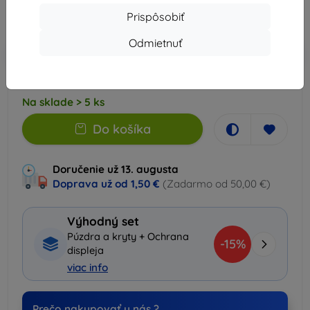
Prispôsobiť
Cena bez DPH
24,08 €
Odmietnuť
-10%
Zľava s kupónom
EXTRA10
Do košíka
Na sklade > 5 ks
Do košíka
Doručenie už 13. augusta
Doprava už od
1,50 €
(Zadarmo od 50,00 €)
Výhodný set
Púzdra a kryty + Ochrana
-15%
displeja
viac info
Prečo nakupovať u nás ?