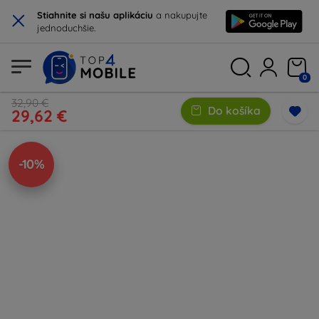
×
Stiahnite si našu aplikáciu
a nakupujte
jednoduchšie.
0
32,90 €
Do košíka
29,62 €
-10%