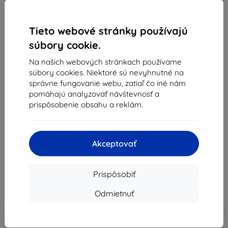
Tieto webové stránky používajú
súbory cookie.
Na našich webových stránkach používame
súbory cookies. Niektoré sú nevyhnutné na
správne fungovanie webu, zatiaľ čo iné nám
Kryt Spigen Slim Armor CS, abyss green - iPhone 15
pomáhajú analyzovať návštevnosť a
Pro Max (ACS06592)
prispôsobenie obsahu a reklám.
Vhodné pre:
Apple iPhone 15 Pro Max
Popis a špecifikácia
Akceptovať
39,88 €
35,89 €
Prispôsobiť
Cena bez DPH
29,18 €
Odmietnuť
-10%
Zľava s kupónom
EXTRA10
Do košíka