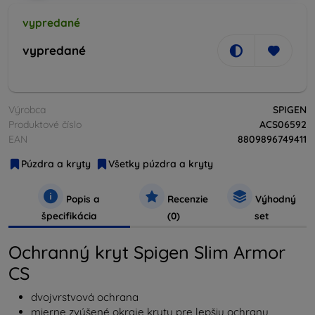
vypredané
vypredané
Výrobca
SPIGEN
Produktové číslo
ACS06592
EAN
8809896749411
Púzdra a kryty
Všetky púzdra a kryty
Popis a
Recenzie
Výhodný
špecifikácia
(0)
set
Ochranný kryt Spigen Slim Armor
CS
dvojvrstvová ochrana
mierne zvýšené okraje krytu pre lepšiu ochranu