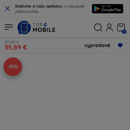
×
Stiahnite si našu aplikáciu
a nakupujte
jednoduchšie.
0
39,88 €
vypredané
35,89 €
-10%