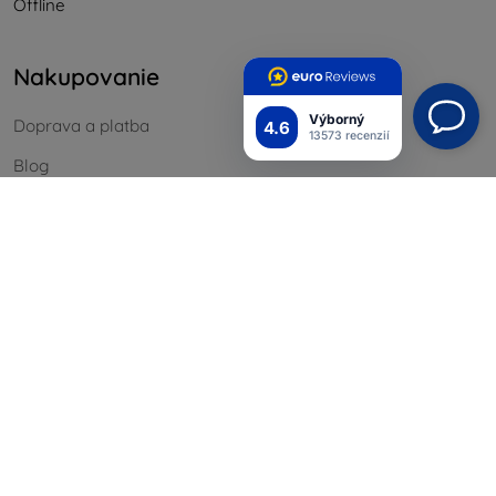
Offline
Nakupovanie
Výborný
Doprava a platba
4.6
13573 recenzií
Blog
Cashback
Vrátenie
Reklamácia
Kontakt
Informácie
Naše značky
Vaše cookies