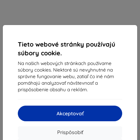
Tieto webové stránky používajú
súbory cookie.
Na našich webových stránkach používame
súbory cookies. Niektoré sú nevyhnutné na
Spigen Ultra Hybrid S MagSafe, kryštálovo
správne fungovanie webu, zatiaľ čo iné nám
priehľadný - iPhone 15 Pro Max (ACS06583)
pomáhajú analyzovať návštevnosť a
prispôsobenie obsahu a reklám.
Vhodné pre:
Apple iPhone 15 Pro Max
Priehľadné ochranné púzdro s MagSafe krúžkom,
vystuženými rohmi, nárazuvzdorné, sklápací stojan a
Akceptovať
kompatibilné s bezdrôtovým nabíjaním.
Popis a špecifikácia
Prispôsobiť
40,90 €