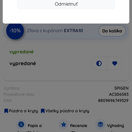
36,81 €
Odmietnuť
Cena bez DPH
29,93 €
-10%
Zľava s kupónom
EXTRA10
Do košíka
vypredané
vypredané
Výrobca
SPIGEN
Produktové číslo
ACS06583
EAN
8809896749329
Púzdra a kryty
Všetky púzdra a kryty
Popis a
Recenzie
Výhodný