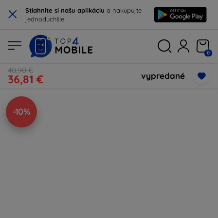
×
Stiahnite si našu aplikáciu
a nakupujte
jednoduchšie.
0
40,90 €
vypredané
36,81 €
-10%