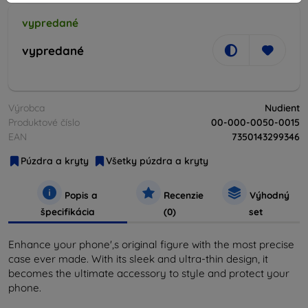
vypredané
vypredané
Výrobca
Nudient
Produktové číslo
00-000-0050-0015
EAN
7350143299346
Púzdra a kryty
Všetky púzdra a kryty
Popis a
Recenzie
Výhodný
špecifikácia
(0)
set
Enhance your phone',s original figure with the most precise
case ever made. With its sleek and ultra-thin design, it
becomes the ultimate accessory to style and protect your
phone.