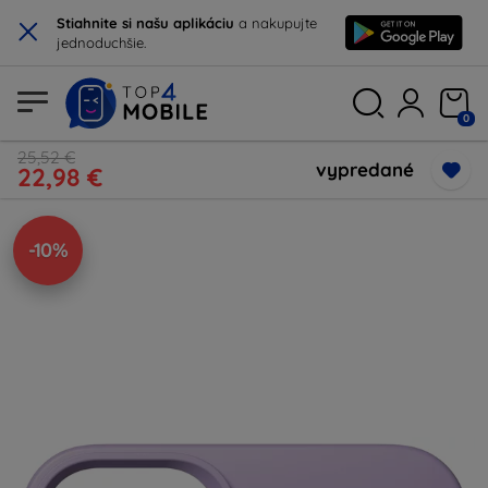
×
Stiahnite si našu aplikáciu
a nakupujte
jednoduchšie.
0
25,52 €
vypredané
22,98 €
-10%