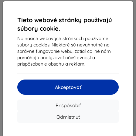
Tieto webové stránky používajú
súbory cookie.
Na našich webových stránkach používame
Nudient
súbory cookies. Niektoré sú nevyhnutné na
správne fungovanie webu, zatiaľ čo iné nám
Kryt Nudient Thin for iPhone 14 Plus Pale Violet
pomáhajú analyzovať návštevnosť a
(00-000-0050-0015)
prispôsobenie obsahu a reklám.
Vhodné pre:
Apple iPhone 14 Plus
Popis a špecifikácia
Akceptovať
25,52 €
22,98 €
Prispôsobiť
Cena bez DPH
18,68 €
Odmietnuť
-10%
Zľava s kupónom
EXTRA10
Do košíka