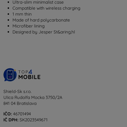
Ultra-slim minimalist case
Compatible with wireless charging
1 mm thin
Made of hard polycarbonate
Microfiber lining
Designed by Jesper St&aring,hl
Shield-Sk s.r.o.
Ulica Rudolfa Mocka 3750/2A
841 04 Bratislava
IČO:
46701494
IČ DPH:
SK2023549671