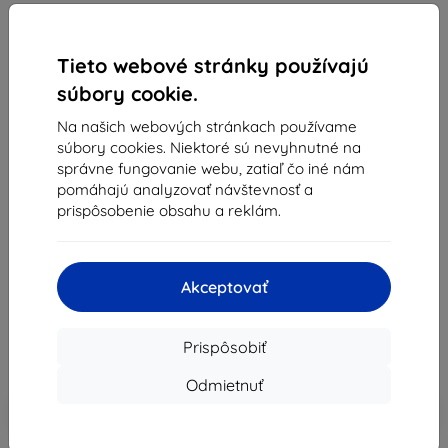
Tieto webové stránky používajú
súbory cookie.
Na našich webových stránkach používame
Nudient
súbory cookies. Niektoré sú nevyhnutné na
správne fungovanie webu, zatiaľ čo iné nám
Kryt Nudient Thin MagSafe for iPhone 14 Dusty
pomáhajú analyzovať návštevnosť a
Pink (00-000-0049-0006)
prispôsobenie obsahu a reklám.
Vhodné pre:
Apple iPhone 14
Popis a špecifikácia
Akceptovať
30,65 €
27,59 €
Prispôsobiť
Cena bez DPH
22,43 €
Odmietnuť
-10%
Zľava s kupónom
EXTRA10
Do košíka