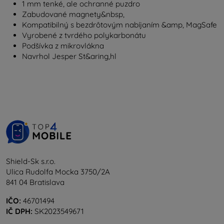
1 mm tenké, ale ochranné puzdro
Zabudované magnety&nbsp,
Kompatibilný s bezdrôtovým nabíjaním &amp, MagSafe
Vyrobené z tvrdého polykarbonátu
Podšívka z mikrovlákna
Navrhol Jesper St&aring,hl
Shield-Sk s.r.o.
Ulica Rudolfa Mocka 3750/2A
841 04 Bratislava
IČO:
46701494
IČ DPH:
SK2023549671