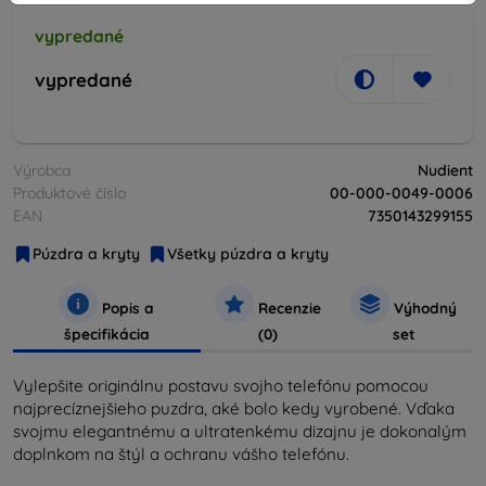
vypredané
vypredané
Výrobca
Nudient
Produktové číslo
00-000-0049-0006
EAN
7350143299155
Púzdra a kryty
Všetky púzdra a kryty
Popis a
Recenzie
Výhodný
špecifikácia
(0)
set
Vylepšite originálnu postavu svojho telefónu pomocou
najprecíznejšieho puzdra, aké bolo kedy vyrobené. Vďaka
svojmu elegantnému a ultratenkému dizajnu je dokonalým
doplnkom na štýl a ochranu vášho telefónu.