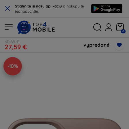
×
Stiahnite si našu aplikáciu
a nakupujte
jednoduchšie.
0
30,65 €
vypredané
27,59 €
-10%