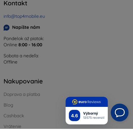
Kontakt
info@top4mobile.eu
Napíšte nám
Pondelok až piatok:
Online
8:00 - 16:00
Sobota a nedeľa:
Offline
Nakupovanie
Doprava a platba
Blog
Výborný
4.6
Cashback
13575 recenzií
Vrátenie