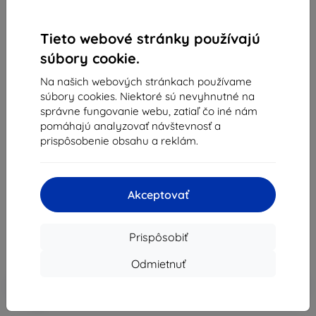
Tieto webové stránky používajú
súbory cookie.
Na našich webových stránkach používame
Nudient
súbory cookies. Niektoré sú nevyhnutné na
správne fungovanie webu, zatiaľ čo iné nám
Kryt Nudient Thin MagSafe for iPhone 14 Pro clay
pomáhajú analyzovať návštevnosť a
Beige (00-000-0053-0004)
prispôsobenie obsahu a reklám.
Vhodné pre:
Apple iPhone 14 Pro
Popis a špecifikácia
Akceptovať
30,65 €
27,59 €
Prispôsobiť
Cena bez DPH
22,43 €
Odmietnuť
-10%
Zľava s kupónom
EXTRA10
Do košíka