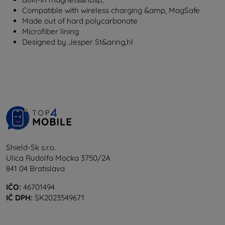
Compatible with wireless charging &amp, MagSafe
Made out of hard polycarbonate
Microfiber lining
Designed by Jesper St&aring,hl
Shield-Sk s.r.o.
Ulica Rudolfa Mocka 3750/2A
841 04 Bratislava
IČO:
46701494
IČ DPH:
SK2023549671