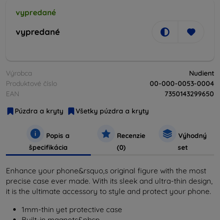
vypredané
vypredané
Výrobca
Nudient
Produktové číslo
00-000-0053-0004
EAN
7350143299650
Púzdra a kryty
Všetky púzdra a kryty
Popis a
Recenzie
Výhodný
špecifikácia
(0)
set
Enhance your phone&rsquo,s original figure with the most
precise case ever made. With its sleek and ultra-thin design,
it is the ultimate accessory to style and protect your phone.
1mm-thin yet protective case
Built-in magnets&nbsp,