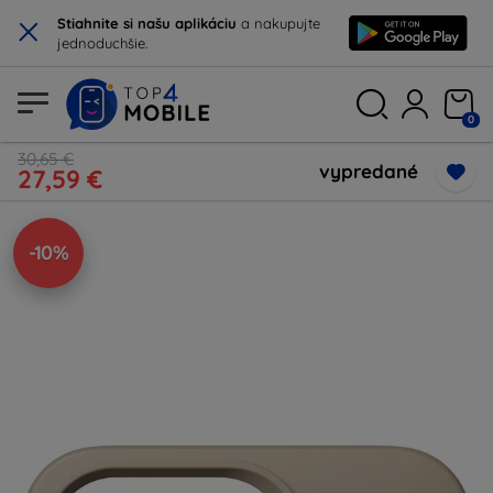
×
Stiahnite si našu aplikáciu
a nakupujte
jednoduchšie.
0
30,65 €
vypredané
27,59 €
-10%