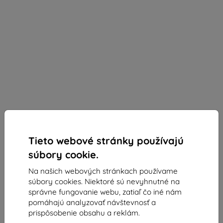
Tieto webové stránky používajú
súbory cookie.
Na našich webových stránkach používame
Kryt RINGKE FUSION BUMPER IPHONE 14 CLEAR
súbory cookies. Niektoré sú nevyhnutné na
(8809881264042)
správne fungovanie webu, zatiaľ čo iné nám
pomáhajú analyzovať návštevnosť a
Vhodné pre:
Apple iPhone 14
prispôsobenie obsahu a reklám.