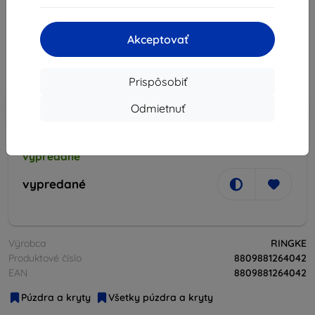
Popis a špecifikácia
15,28 €
13,75 €
Akceptovať
Cena bez DPH
11,18 €
Prispôsobiť
-10%
Zľava s kupónom
EXTRA10
Do košíka
Odmietnuť
vypredané
vypredané
Výrobca
RINGKE
Produktové číslo
8809881264042
EAN
8809881264042
Púzdra a kryty
Všetky púzdra a kryty