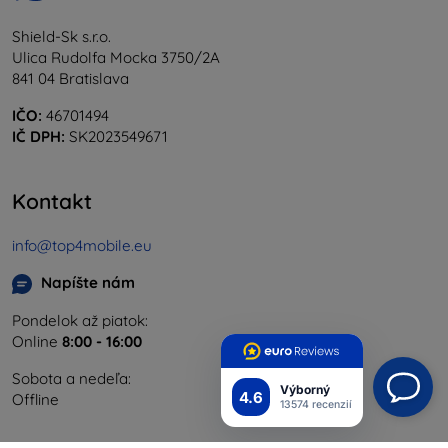
Shield-Sk s.r.o.
Ulica Rudolfa Mocka 3750/2A
841 04 Bratislava
IČO:
46701494
IČ DPH:
SK2023549671
Kontakt
info@top4mobile.eu
Napíšte nám
Pondelok až piatok:
Online
8:00 - 16:00
Sobota a nedeľa:
Výborný
4.6
Offline
13574 recenzií