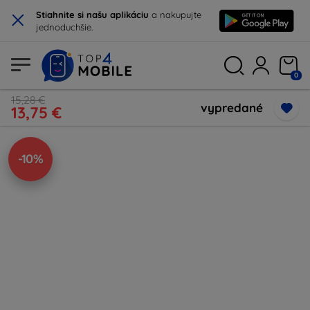
×
Stiahnite si našu aplikáciu
a nakupujte
jednoduchšie.
0
15,28 €
vypredané
13,75 €
-10%