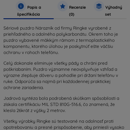
Popis a
Recenzie
Výhodný
špecifikácia
(0)
set
Sériové puzdro
Nárazník
od firmy
Ringke
vyrobené z
priehľadného a odolného polykarbonátu. Okrem toho je
puzdro vybavené mäkkým rámom z termoplastického
komponentu, ktorého úlohou je poskytnúť ešte väčšiu
ochranu v rohoch telefónu.
Celý dokonale eliminuje všetky pády a chráni pred
poškriabaním. Puzdro významne neovplyvňuje vzhľad a
výrazne zlepšuje dôveru a pohodlie pri držaní telefónu v
ruke. Odporúča sa najmä pri každodennej praktickej
ochrane zariadenia.
Jadrová syntéza bola podrobená skúškam spôsobilosti a
získala certifikáciu MIL STD 810G-516.6, čo znamená, že
klesla 26krát z výšky 2 metrov.
Všetky výrobky Ringke sú testované na odolnosť proti
opotrebovaniu a presné prispôsobenie, aby priniesli vysoko