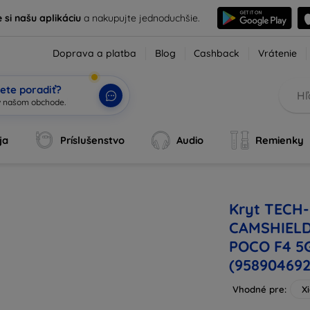
e si našu aplikáciu
a nakupujte jednoduchšie.
Doprava a platba
Blog
Cashback
Vrátenie
ete poradiť?
ja
Príslušenstvo
Audio
Remienky
Kryt TECH
CAMSHIELD
POCO F4 5
(95890469
Vhodné pre:
X