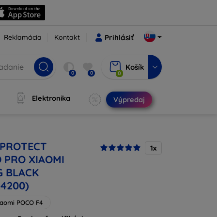
Reklamácia
Kontakt
Prihlásiť
Košík
0
0
0
Elektronika
Výpredaj
-PROTECT
1x
 PRO XIAOMI
G BLACK
24200)
iaomi POCO F4