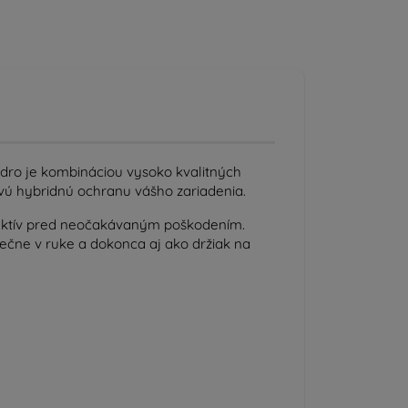
zdro je kombináciou vysoko kvalitných
vú hybridnú ochranu vášho zariadenia.
ektív pred neočakávaným poškodením.
pečne v ruke a dokonca aj ako držiak na