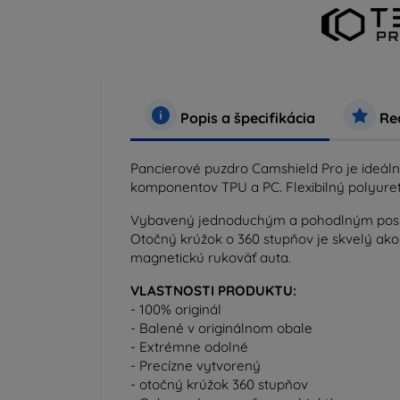
Popis a špecifikácia
Rec
Pancierové puzdro Camshield Pro je ideáln
komponentov TPU a PC. Flexibilný polyuret
Vybavený jednoduchým a pohodlným posúva
Otočný krúžok o 360 stupňov je skvelý ako 
magnetickú rukoväť auta.
VLASTNOSTI PRODUKTU:
- 100% originál
- Balené v originálnom obale
- Extrémne odolné
- Precízne vytvorený
- otočný krúžok 360 stupňov