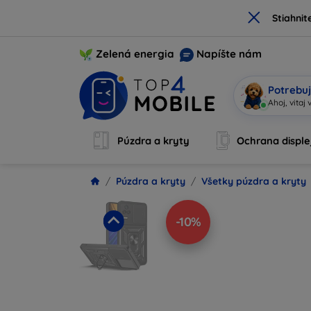
×
Stiahnit
Zelená energia
Napíšte nám
Potrebuj
|
Púzdra a kryty
Ochrana disple
Púzdra a kryty
Všetky púzdra a kryty
-10%