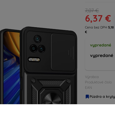
7,07 €
6,37 €
Cena bez DPH
5,18
€
vypredané
vypredané
Výrobca
Produktové číslo
EAN
Púzdra a kryty