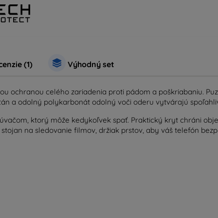
enzie (1)
Výhodný set
ou ochranou celého zariadenia proti pádom a poškriabaniu. Pu
án a odolný polykarbonát odolný voči oderu vytvárajú spoľahli
čom, ktorý môže kedykoľvek spať. Praktický kryt chráni obj
stojan na sledovanie filmov, držiak prstov, aby váš telefón bez