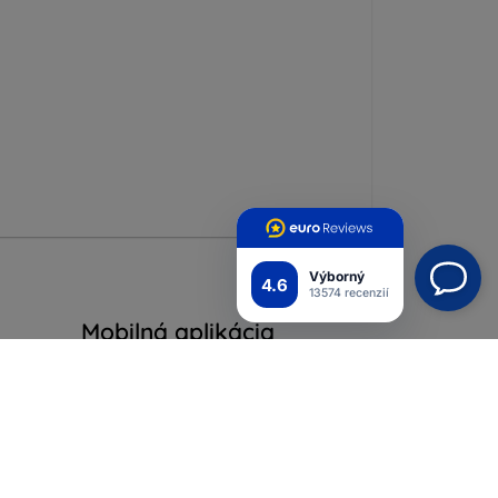
Výborný
4.6
13574 recenzií
Mobilná aplikácia
Pripojte sa k nám
ých