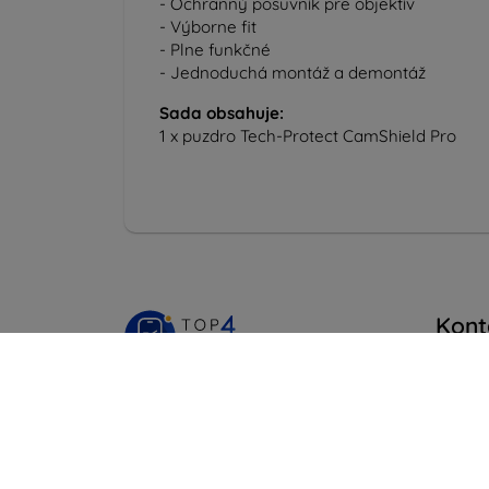
- Ochranný posuvník pre objektív
- Výborne fit
- Plne funkčné
- Jednoduchá montáž a demontáž
Sada obsahuje:
1 x puzdro Tech-Protect CamShield Pro
Kont
info@t
Shield-Sk s.r.o.
Na
Ulica Rudolfa Mocka 3750/2A
841 04 Bratislava
Pondel
Onlin
IČO:
46701494