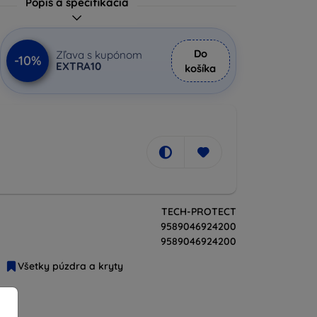
Popis a špecifikácia
Do
Zľava s kupónom
-10%
EXTRA10
košíka
TECH-PROTECT
9589046924200
9589046924200
Všetky púzdra a kryty