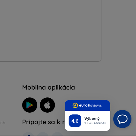
Mobilná aplikácia
Výborný
Pripojte sa k nám
4.6
ých
13575 recenzií