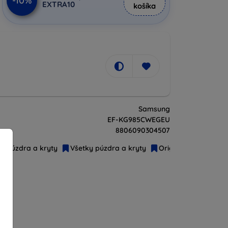
-10%
EXTRA10
košíka
Samsung
EF-KG985CWEGEU
8806090304507
Púzdra a kryty
Všetky púzdra a kryty
Originál príslušenst