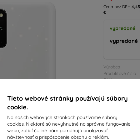
Cena bez DPH
4,43
€
vypredané
vypredané
Výrobca
Produktové číslo
EAN
Príslušenstvo
Tieto webové stránky používajú súbory
cookie.
Na našich webových stránkach používame súbory
cookies. Niektoré sú nevyhnutné na správne fungovanie
webu, zatiaľ čo iné nám pomáhajú analyzovať
návštevnosť a prispôsobenie obsahu a reklám.