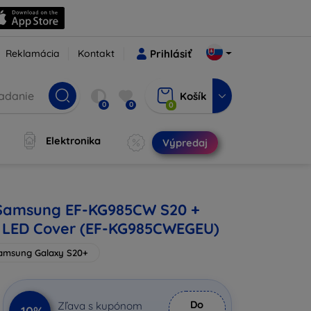
Reklamácia
Kontakt
Prihlásiť
Košík
0
0
0
Elektronika
Výpredaj
 Samsung EF-KG985CW S20 +
e LED Cover (EF-KG985CWEGEU)
amsung Galaxy S20+
Do
Zľava s kupónom