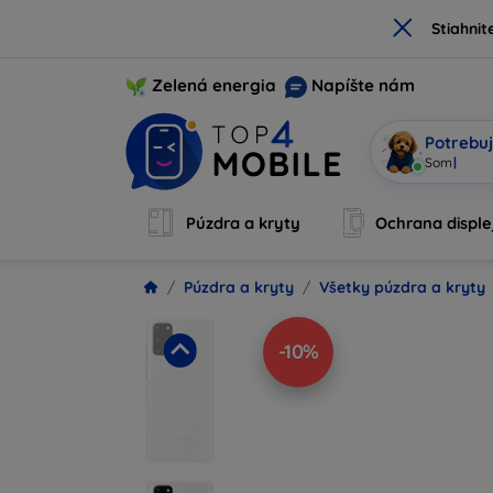
×
Stiahnit
Zelená energia
Napíšte nám
Potrebuj
Som Mobi,
Púzdra a kryty
Ochrana disple
Púzdra a kryty
Všetky púzdra a kryty
-10%