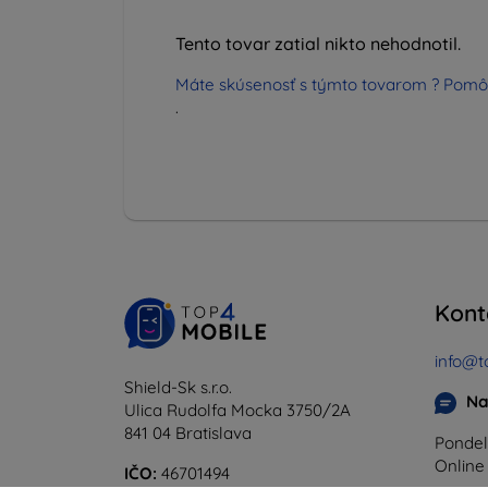
Tento tovar zatial nikto nehodnotil.
Máte skúsenosť s týmto tovarom ? Pomô
.
Kont
info@t
Shield-Sk s.r.o.
Na
Ulica Rudolfa Mocka 3750/2A
841 04 Bratislava
Pondel
Onlin
IČO:
46701494