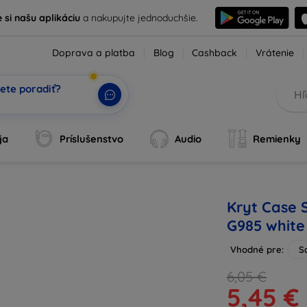
e si našu aplikáciu
a nakupujte jednoduchšie.
Doprava a platba
Blog
Cashback
Vrátenie
ete poradiť?
|
ja
Príslušenstvo
Audio
Remienky
Kryt Case
G985 whit
Vhodné pre:
S
6,05 €
5,45 €