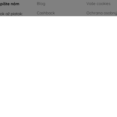
Blog
Vaše cookies
píšte nám
Cashback
Ochrana osobn
ok až piatok:
údajov
e
8:00 - 16:00
Vrátenie
Reklamačný por
 a nedeľa:
Reklamácia
Obchodné podm
Kontakt
Blog
Kontakt
Zelená energia
.
AI powered by
Eurion