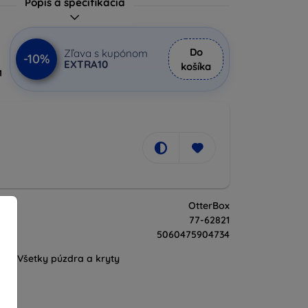
Popis a špecifikácia
Do
Zľava s kupónom
-10%
EXTRA10
košíka
1
OtterBox
77-62821
5060475904734
Všetky púzdra a kryty