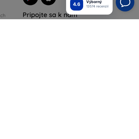
Výborný
4.6
13574 recenzií
Pripojte sa k nám
ých
iadok
ienky
Top4Mobile.sk
Naše e-shopy