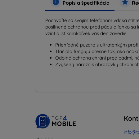
Popis a špecifikácia
Rec
Pochváľte sa svojím telefónom vďaka štíhl
posilnené ochranou proti pádu a ľahko sa in
vziať a ísť kamkoľvek vás deň zavedie.
Priehľadné puzdro s ultratenkým profi
Tlačidlá fungujú presne tak, ako očak
Odolná ochrana chráni pred pádmi, n
Zvýšený nárazník obrazovky chráni o
Kont
info@t