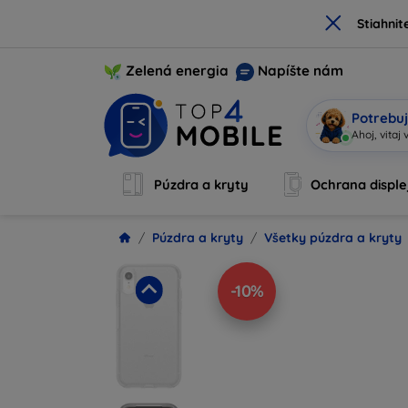
×
Stiahnit
Zelená energia
Napíšte nám
Potrebuj
S
|
Púzdra a kryty
Ochrana disple
Púzdra a kryty
Všetky púzdra a kryty
-10%