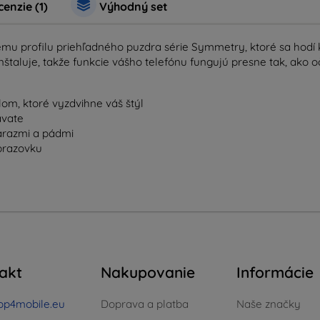
enzie (1)
Výhodný set
emu profilu priehľadného puzdra série Symmetry, ktoré sa hod
štaluje, takže funkcie vášho telefónu fungujú presne tak, ako oč
lom, ktoré vyzdvihne váš štýl
ávate
árazmi a pádmi
brazovku
akt
Nakupovanie
Informácie
op4mobile.eu
Doprava a platba
Naše značky