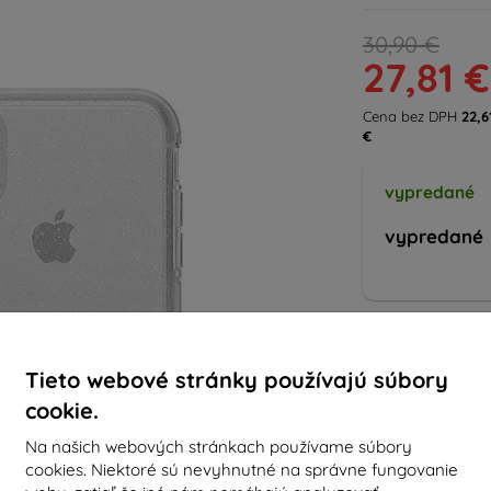
30,90 €
27,81 €
Cena bez DPH
22,6
€
vypredané
vypredané
Výrobca
Produktové číslo
EAN
Tieto webové stránky používajú súbory
cookie.
Púzdra a kryty
Na našich webových stránkach používame súbory
cookies. Niektoré sú nevyhnutné na správne fungovanie