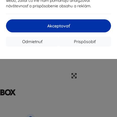
webu, zatiaľ čo iné nám pomáhajú analyzovať
návštevnosť a prispôsobenie obsahu a reklám.
Akceptovať
Odmietnuť
Prispôsobiť