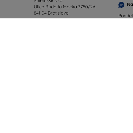
Shield-Sk s.r.o.
Na
Ulica Rudolfa Mocka 3750/2A
841 04 Bratislava
Pondel
Onlin
IČO:
46701494
IČ DPH:
SK2023549671
Sobota
Offline
©
2026
top4mobile.sk. Všetky práva vyhradené