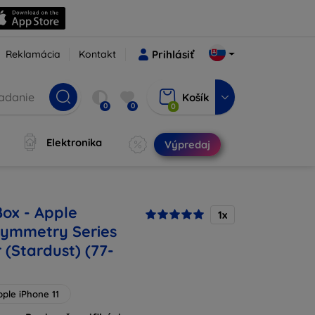
Reklamácia
Kontakt
Prihlásiť
Košík
0
0
0
Elektronika
Výpredaj
Box - Apple
1x
 Symmetry Series
 (Stardust) (77-
pple iPhone 11