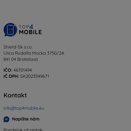
Shield-Sk s.r.o.
Ulica Rudolfa Mocka 3750/2A
841 04 Bratislava
IČO:
46701494
IČ DPH:
SK2023549671
Kontakt
info@top4mobile.eu
Napíšte nám
Pondelok až piatok: