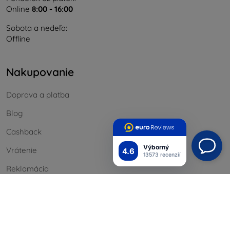
Online
8:00 - 16:00
Sobota a nedeľa:
Offline
Nakupovanie
Doprava a platba
Blog
Cashback
Výborný
Vrátenie
4.6
13573 recenzií
Reklamácia
Kontakt
Informácie