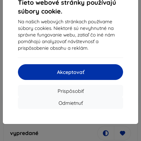
Tieto webové stránky používajú
súbory cookie.
Na našich webových stránkach používame
súbory cookies. Niektoré sú nevyhnutné na
Xqisit
správne fungovanie webu, zatiaľ čo iné nám
Kryt XQISIT Flex Case for iPhone 11 clear (36707)
pomáhajú analyzovať návštevnosť a
prispôsobenie obsahu a reklám.
Vhodné pre:
Apple iPhone 11
37,82 €
34,05 €
Akceptovať
Cena bez DPH
27,68 €
Prispôsobiť
-10%
Zľava s kupónom
EXTRA10
Do košíka
Odmietnuť
vypredané
vypredané