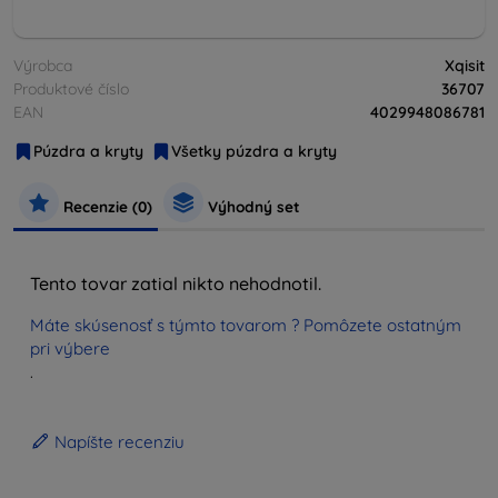
Výrobca
Xqisit
Produktové číslo
36707
EAN
4029948086781
Púzdra a kryty
Všetky púzdra a kryty
Recenzie (0)
Výhodný set
Tento tovar zatial nikto nehodnotil.
Máte skúsenosť s týmto tovarom ? Pomôzete ostatným
pri výbere
.
Napíšte recenziu