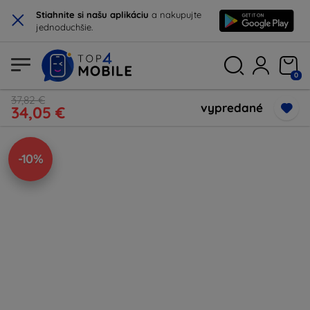
×
Stiahnite si našu aplikáciu
a nakupujte
jednoduchšie.
0
37,82 €
vypredané
34,05 €
-10%