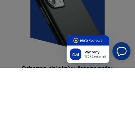
Výborný
4.6
13575 recenzií
Ochrana objektívu fotoaparátu
Matné puzdro má vyvýšené okraje okolo šošoviek.
Kedykoľvek položíte telefón na zem, šošovky sa
nedotýkajú priamo povrchu a sú dokonale chránené
pred prasknutím.
FAQ - často kladené otázky
Z čoho je vyrobený kufor?