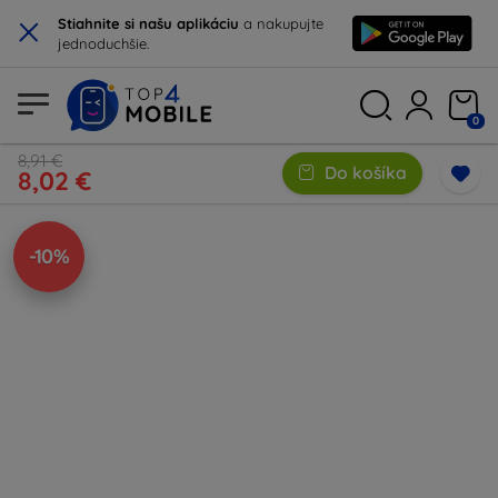
×
Stiahnite si našu aplikáciu
a nakupujte
jednoduchšie.
0
8,91 €
Do košíka
8,02 €
-10%