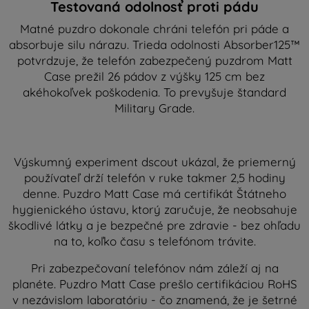
Testovaná odolnosť proti pádu
Matné puzdro dokonale chráni telefón pri páde a
absorbuje silu nárazu. Trieda odolnosti Absorber125™
potvrdzuje, že telefón zabezpečený puzdrom Matt
Case prežil 26 pádov z výšky 125 cm bez
akéhokoľvek poškodenia. To prevyšuje štandard
Military Grade.
Výskumný experiment dscout ukázal, že priemerný
používateľ drží telefón v ruke takmer 2,5 hodiny
denne. Puzdro Matt Case má certifikát Štátneho
hygienického ústavu, ktorý zaručuje, že neobsahuje
škodlivé látky a je bezpečné pre zdravie - bez ohľadu
na to, koľko času s telefónom trávite.
Pri zabezpečovaní telefónov nám záleží aj na
planéte. Puzdro Matt Case prešlo certifikáciou RoHS
v nezávislom laboratóriu - čo znamená, že je šetrné