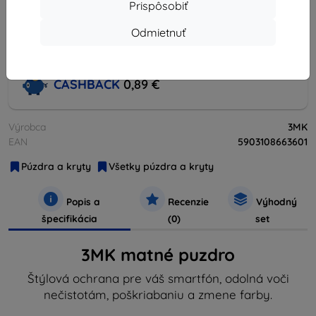
819895+
Prispôsobiť
5000+
výdajných
vybavených
miest
Odmietnuť
objednávok
CASHBACK
0,89 €
Výrobca
3MK
EAN
5903108663601
Púzdra a kryty
Všetky púzdra a kryty
Popis a
Recenzie
Výhodný
špecifikácia
(0)
set
3MK matné puzdro
Štýlová ochrana pre váš smartfón, odolná voči
nečistotám, poškriabaniu a zmene farby.