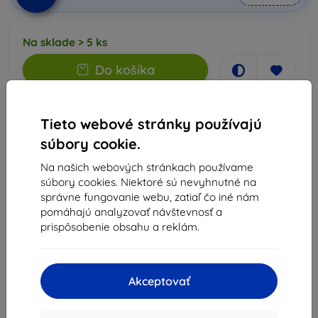
Na sklade > 5 ks
Do košíka
Doručenie už 14. augusta
Tieto webové stránky používajú
Doprava už od
1,50 €
(Zadarmo od 50,00 €)
súbory cookie.
Výhodný set
Na našich webových stránkach používame
Púzdra a kryty + Ochrana
súbory cookies. Niektoré sú nevyhnutné na
-15%
displeja
správne fungovanie webu, zatiaľ čo iné nám
pomáhajú analyzovať návštevnosť a
viac info
prispôsobenie obsahu a reklám.
Prečo nakupovať u nás ?
Akceptovať
14
rokov na trhu
30
dní na vrátenie