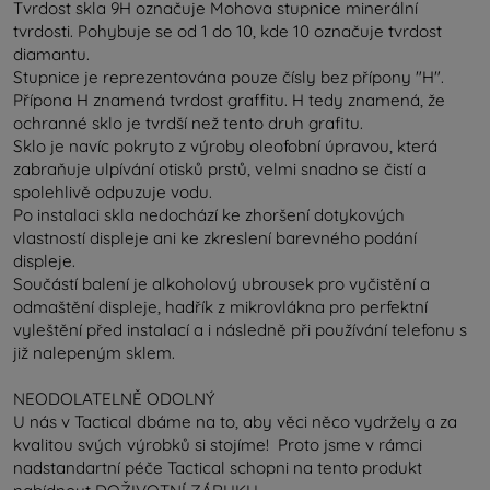
Tvrdost skla 9H označuje Mohova stupnice minerální
tvrdosti. Pohybuje se od 1 do 10, kde 10 označuje tvrdost
diamantu.
Stupnice je reprezentována pouze čísly bez přípony "H".
Přípona H znamená tvrdost graffitu. H tedy znamená, že
ochranné sklo je tvrdší než tento druh grafitu.
Sklo je navíc pokryto z výroby oleofobní úpravou, která
zabraňuje ulpívání otisků prstů, velmi snadno se čistí a
spolehlivě odpuzuje vodu.
Po instalaci skla nedochází ke zhoršení dotykových
vlastností displeje ani ke zkreslení barevného podání
displeje.
Součástí balení je alkoholový ubrousek pro vyčistění a
odmaštění displeje, hadřík z mikrovlákna pro perfektní
vyleštění před instalací a i následně při používání telefonu s
již nalepeným sklem.
NEODOLATELNĚ ODOLNÝ
U nás v Tactical dbáme na to, aby věci něco vydržely a za
kvalitou svých výrobků si stojíme! Proto jsme v rámci
nadstandartní péče Tactical schopni na tento produkt