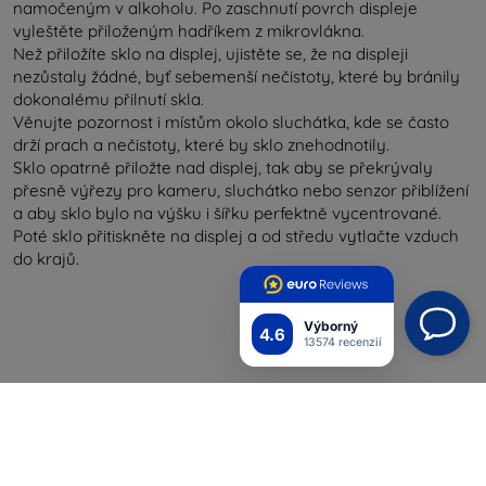
namočeným v alkoholu. Po zaschnutí povrch displeje
vyleštěte přiloženým hadříkem z mikrovlákna.
Než přiložíte sklo na displej, ujistěte se, že na displeji
nezůstaly žádné, byť sebemenší nečistoty, které by bránily
dokonalému přilnutí skla.
Věnujte pozornost i místům okolo sluchátka, kde se často
drží prach a nečistoty, které by sklo znehodnotily.
Sklo opatrně přiložte nad displej, tak aby se překrývaly
přesně výřezy pro kameru, sluchátko nebo senzor přiblížení
a aby sklo bylo na výšku i šířku perfektně vycentrované.
Poté sklo přitiskněte na displej a od středu vytlačte vzduch
do krajů.
Výborný
4.6
13574 recenzií