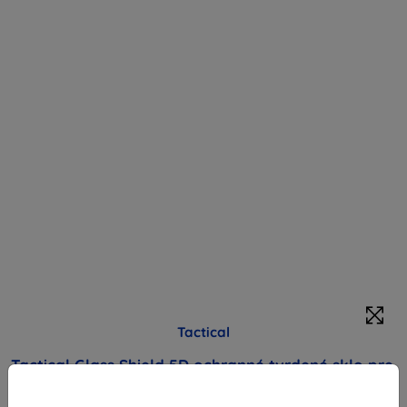
Tactical
Tactical Glass Shield 5D ochranné tvrdené sklo pre
Motorola G14 čierne (57983117886)