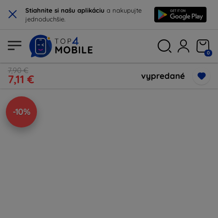
×
Stiahnite si našu aplikáciu
a nakupujte
jednoduchšie.
0
7,90 €
vypredané
7,11 €
-10%