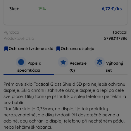
3ks+
15%
6,72 €/ks
Výrobca
Tactical
Produktové číslo
57983117886
Ochranné tvrdené sklá
Ochrana displeja
Popis a
Recenzie
Výhodný
špecifikácia
(0)
set
Prémiové sklo Tactical Glass Shield 5D pro nejlepší ochranu
displeje. Sklo chrání i zahnuté okraje displeje a lepí po celé
své ploše. Díky tomu je přilnutí k displeji telefonu perfektní a
bez bublin.
Tloušťka skla je 0,33mm, na displeji je tak prakticky
nerozeznatelné, ale díky tvrdosti 9H dostatečně pevné a
odolné, aby ochránilo displej telefonu při nechtěném pádu,
nebo lehčími škrábanci.