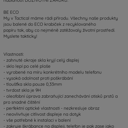
nabídnout DOŽIVOTNÍ ZÁRUKU.
BE ECO
My v Tactical máme rádi přírodu. Všechny naše produkty
jsou balené do ECO krabiček z recyklovaného
papíru tak, aby co nejméně zatěžovaly životní prostředí.
Myslete takticky!
Vlastnosti:
- zahnuté okraje skla kryjí celý displej
- sklo lepí po celé ploše
- vyrobené na míru konkrétního modelu telefonu
- vysoká odolnost proti poškrábání
- tloušťka skla pouze 0,33mm
- tvrdost skla je 9H
- oleofobní úprava zabraňující zanechávání otisků prstů a
pro snadné čištění
- perfektní optické vlastnosti - nezkresluje obraz
- neovlivňuje citlivost displeje na dotyk
- vše potřebné k instalaci v balení
- zakryje škrábance na displeji, telefon je pak zase jako