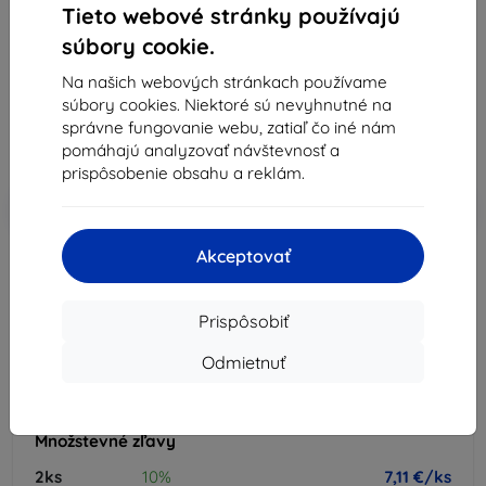
Vhodné pre:
Motorola Moto G14
Tieto webové stránky používajú
súbory cookie.
Popis a špecifikácia
7,90 €
Na našich webových stránkach používame
7,11 €
súbory cookies. Niektoré sú nevyhnutné na
správne fungovanie webu, zatiaľ čo iné nám
pomáhajú analyzovať návštevnosť a
Cena bez DPH
5,78 €
prispôsobenie obsahu a reklám.
-10%
Zľava s kupónom
EXTRA10
Do košíka
Akceptovať
vypredané
-
+
Prispôsobiť
Odmietnuť
vypredané
Množstevné zľavy
2ks
10%
7,11 €/ks