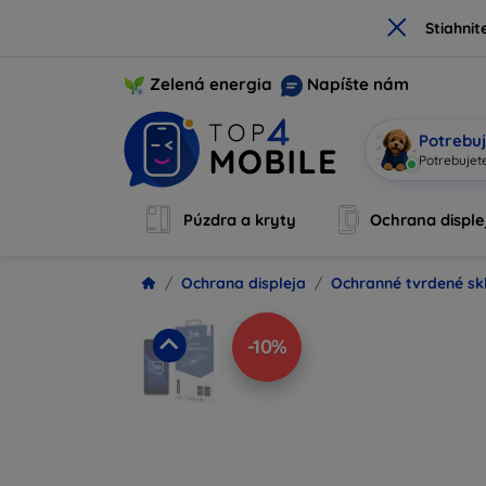
×
Stiahnit
Zelená energia
Napíšte nám
Potrebuj
Potre
|
Púzdra a kryty
Ochrana disple
Ochrana displeja
Ochranné tvrdené sk
-10%