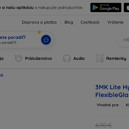
e si našu aplikáciu
a nakupujte jednoduchšie.
Doprava a platba
Blog
Cashback
Vrátenie
ete poradiť?
ja
Príslušenstvo
Audio
Remienky
lá
3MK Lite H
FlexibleGl
Vhodné pre:
X
6,90 €