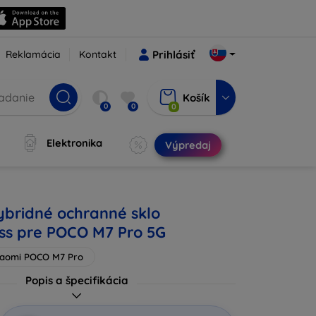
Reklamácia
Kontakt
Prihlásiť
Košík
0
0
0
Elektronika
Výpredaj
ybridné ochranné sklo
ass pre POCO M7 Pro 5G
iaomi POCO M7 Pro
Popis a špecifikácia