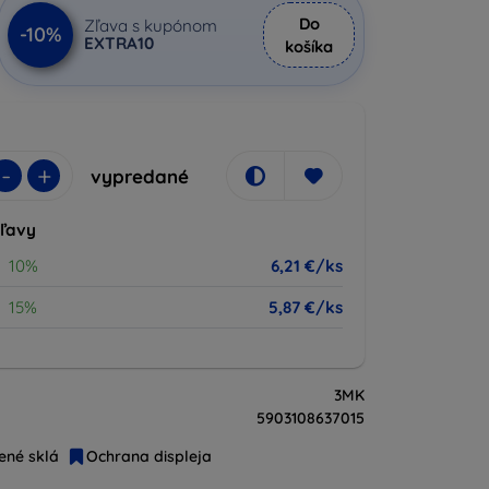
Do
Zľava s kupónom
-10%
EXTRA10
košíka
-
+
vypredané
zľavy
10%
6,21 €/ks
15%
5,87 €/ks
3MK
5903108637015
ené sklá
Ochrana displeja