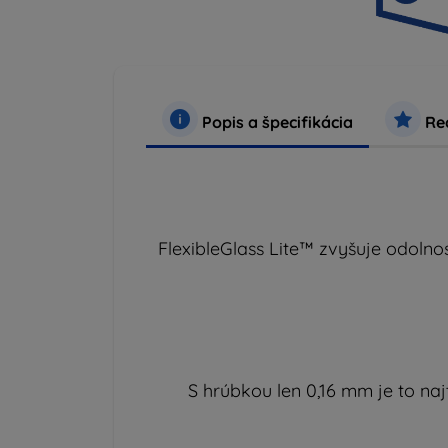
Popis a špecifikácia
Rec
FlexibleGlass Lite™ zvyšuje odolno
S hrúbkou len 0,16 mm je to naj