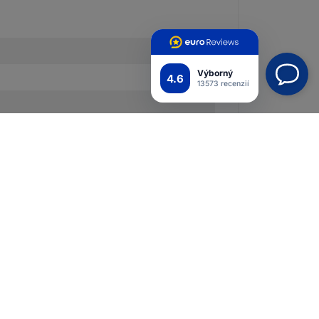
Výborný
4.6
13573 recenzií
ravie)
y)
ckými povlakmi
ia