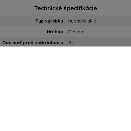
Technické špecifikácie
Typ výrobku
Hybridné sklo
Hrúbka
0,16 mm
Odolnosť proti poškriabaniu
7h
Posilnenie vplyvu
až do 200%
- PZH (bezpečné pre ľudské zd
Certifikáty
- RoHS (neobsahuje ťažké kov
- Štruktúra vylepšená kerami
- Laserová výrobná technológ
Použité technológie
- Lepidlo Inviscid-Sil™
- Polohovacie záložky Fit-In™
- Dust-Fix™ tabs