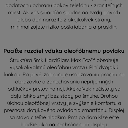
dodatočnú ochranu bokov telefónu - zraniteľných
miest. Ak váš smartfón spadne na tvrdý povrch
alebo doň narazíte z akejkoľvek strany,
minimalizujete riziko poškriabania a prasklín.
Pocíťte rozdiel vďaka oleofóbnemu povlaku
Štruktúra 3mk HardGlass Max Eco™ obsahuje
vysokokvalitnú oleofóbnu vrstvu. Plní dvojakú
funkciu. Po prvé, zabraňuje usadzovaniu prachu na
obrazovke a zanechávaniu nepríjemných
odtlačkov prstov na nej. Akékoľvek nečistoty sa
dajú ľahko zmyť bez stopy po šmuhe. Druhou
úlohou oleofóbnej vrstvy je zvýšenie komfortu a
presnosti dotykového ovládania smartfónu. Displej
sa stáva citeľne hladším. Prst po ňom kĺže ešte
hladšie ako na nechránenom displeji.