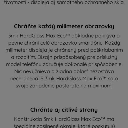
životnosti - displeja aj samotného ochranného skla.
Chráňte každý milimeter obrazovky
3mk HardGlass Max Eco™ dôkladne pokrýva a
pevne chráni celú obrazovku smartfónu. Každý
milimeter displeja je chránený pred poškriabaním
a rozbitím. Dizajn prispôsobený pre príslušný
model telefónu zaručuje dokonalé prispôsobenie.
Nič nevyčnieva a žiadna oblasť nezostáva
nechránená. S 3mk HardGlass Max Eco™ sa o
svoje zariadenie postaráte na maximum!
Chráňte aj citlivé strany
Konštrukcia 3mk HardGlass Max Eco™ má
špeciálne zosilnené okraje, ktoré poskytujú