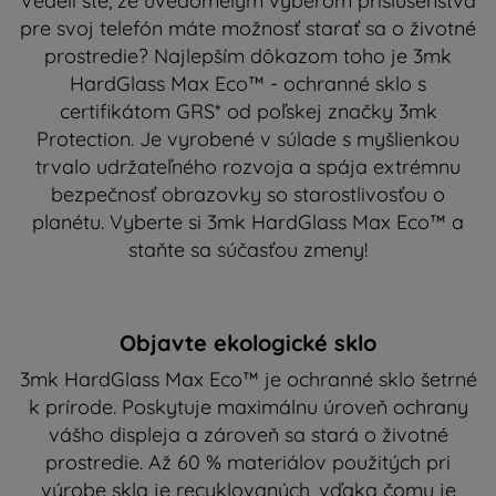
Vedeli ste, že uvedomelým výberom príslušenstva
pre svoj telefón máte možnosť starať sa o životné
prostredie? Najlepším dôkazom toho je 3mk
HardGlass Max Eco™ - ochranné sklo s
certifikátom GRS* od poľskej značky 3mk
Protection. Je vyrobené v súlade s myšlienkou
trvalo udržateľného rozvoja a spája extrémnu
bezpečnosť obrazovky so starostlivosťou o
planétu. Vyberte si 3mk HardGlass Max Eco™ a
staňte sa súčasťou zmeny!
Objavte ekologické sklo
3mk HardGlass Max Eco™ je ochranné sklo šetrné
k prírode. Poskytuje maximálnu úroveň ochrany
vášho displeja a zároveň sa stará o životné
prostredie. Až 60 % materiálov použitých pri
výrobe skla je recyklovaných, vďaka čomu je