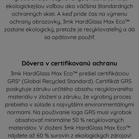
ekologickejšou voľbou ako väčšina štandardných
ochranných skiel. A keď príde čas na výmenu
ochrany obrazovky, 3mk HardGlass Max Eco™
zostane ekologický, pretože je recyklovateľný a dá
sa opätovne použiť.
Dôvera v certifikovanú ochranu
3mk HardGlass Max Eco™ prešiel certifikáciou
GRS* (Global Recycled Standard). Certifikát GRS
poskytuje záruku určitého obsahu recyklovaného
materiálu v zložení a záruku, že výrobný proces
prebieha v súlade s najvyššími environmentálnymi
normami. Na používanie loga GRS musí výrobok
obsahovať minimálne 50 % recyklovaných
materiálov. V zložení 3mk HardGlass Max Eco™
nájdete až 60 % surovín z ekologických zdrojov!