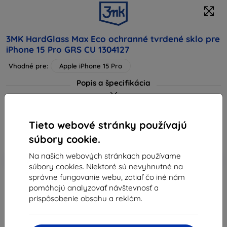
3MK HardGlass Max Eco ochranné tvrdené sklo pre
iPhone 15 Pro GRS CU 1304127
Vhodné pre:
Apple iPhone 15 Pro
Popis a špecifikácia
6,90 €
6,21 €
Tieto webové stránky používajú
Cena bez DPH
5,05 €
súbory cookie.
Na našich webových stránkach používame
-10%
Zľava s kupónom
EXTRA10
Do košíka
súbory cookies. Niektoré sú nevyhnutné na
správne fungovanie webu, zatiaľ čo iné nám
pomáhajú analyzovať návštevnosť a
vypredané
prispôsobenie obsahu a reklám.
-
+