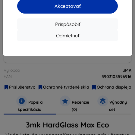
Akceptovať
vypredané
Prispôsobiť
Množstevné zľavy
2ks
10%
6,21 €/ks
Odmietnuť
3ks+
15%
5,87 €/ks
Výrobca
3MK
EAN
5903108596916
Príslušenstvo
Ochranné tvrdené sklá
Ochrana displeja
Popis a
Recenzie
Výhodný
špecifikácia
(0)
set
3mk HardGlass Max Eco