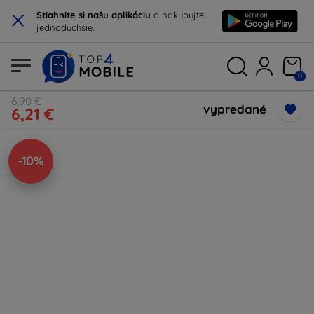
×
Stiahnite si našu aplikáciu
a nakupujte
jednoduchšie.
0
6,90 €
vypredané
6,21 €
-10%