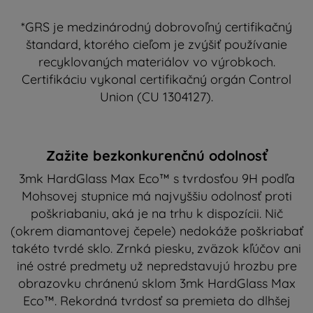
*GRS je medzinárodný dobrovoľný certifikačný
štandard, ktorého cieľom je zvýšiť používanie
recyklovaných materiálov vo výrobkoch.
Certifikáciu vykonal certifikačný orgán Control
Union (CU 1304127).
Zažite bezkonkurenčnú odolnosť
3mk HardGlass Max Eco™ s tvrdosťou 9H podľa
Mohsovej stupnice má najvyššiu odolnosť proti
poškriabaniu, aká je na trhu k dispozícii. Nič
(okrem diamantovej čepele) nedokáže poškriabať
takéto tvrdé sklo. Zrnká piesku, zväzok kľúčov ani
iné ostré predmety už nepredstavujú hrozbu pre
obrazovku chránenú sklom 3mk HardGlass Max
Eco™. Rekordná tvrdosť sa premieta do dlhšej